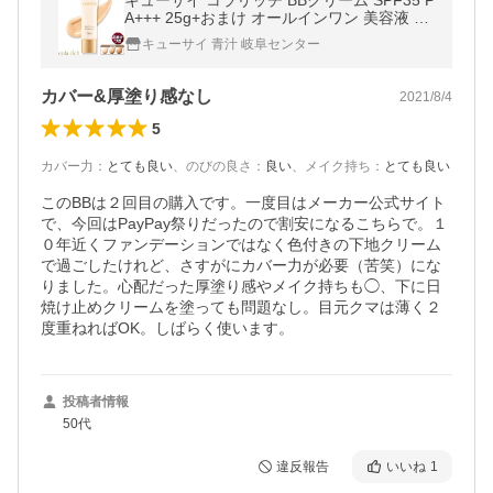
キューサイ コラリッチ BBクリーム SPF35 P
A+++ 25g+おまけ オールインワン 美容液 40
代 50代 カバー力 ファンデーション 化粧品
キューサイ 青汁 岐阜センター
日本コルマー 日焼け止め
カバー&厚塗り感なし
2021/8/4
5
カバー力
：
とても良い
、
のびの良さ
：
良い
、
メイク持ち
：
とても良い
このBBは２回目の購入です。一度目はメーカー公式サイト
で、今回はPayPay祭りだったので割安になるこちらで。１
０年近くファンデーションではなく色付きの下地クリーム
で過ごしたけれど、さすがにカバー力が必要（苦笑）にな
りました。心配だった厚塗り感やメイク持ちも◯、下に日
焼け止めクリームを塗っても問題なし。目元クマは薄く２
度重ねればOK。しばらく使います。
投稿者情報
50代
違反報告
いいね
1