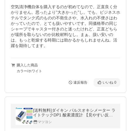
空気清浄機自体を購入するのが初めてなので、正直良く分
かりません。思ったより”大きかった”し。でも、ビジネスホ
テルでタンク式のものの不衛生さや、水入れの不便さはわ
かっていたので、とても扱いやすいです。同価格帯の同じ
シャープでキャスター付きのと迷ったけれど、正直どちら
が場所を取らないのか比較材料なし。まぁ、扱い安いの
は、もっと乾燥する時期には助かるかもしれませんね。活
躍を期待してます。
購入した商品
カラー/ホワイト
違反報告
いいね
0
[送料無料]ダイキン パルスオキシメーター ラ
イトテックDP1 酸素濃度計 【見やすい反転
液晶】 医療用 看護 家庭用 介護 医療機器認
マツヨシ
証取得済