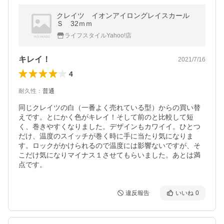
クレイツ イオンアイロングレイスカール
Ｓ 32ｍｍ
ライフスタイルYahoo!店
キレイ！
2021/7/16
4
耐久性
：
普通
同じクレイツの白（一番よく売れている型）からの買い替
えです。とにかく色がキレイ！そして前のと比較して短
く、巻きやすくなりました。デザインもカワイイ。ひとつ
だけ、温度のスイッチが巻く時に手に当たり気になりま
す。ロックがかけられるので温度には影響ないですが、そ
こだけ気になりマイナス１させてもらいました。あとは満
点です。
違反報告
いいね
0