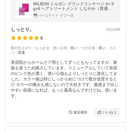
MILBON ミルボン グランドリンケージ 4+ 9
g×4 ヘアトリートメント しなやか（普通毛
向け）
パールライト ヤフー店
しっとり。
2022/9/8
5
髪の仕上がり
：
しっとり
、
使い心地
：
良い
、
つけ心地
：
良い
、
コス
パ
：
普通
美容院からホームケア用としてずっともらってますが、家
族も使うため購入しています。リニューアルしていて容器
のピンク色が濃く、使い心地もよりしっとりに進化してま
した。カラー後は特にしっかりめにつけて数分放置すると
◎ カラーの痛みも感じないので大好きです。最後まで出し
やすい容器になれば、もっと最高なんですけどね。使いま
す。
違反報告
いいね
1