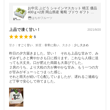
お中元 ぶどう シャインマスカット 晴王 優品
400ｇ×2房 岡山県産 葡萄 ブドウ ギフト お
取り寄せ
はちやフルーツ
上品で凄く甘い！
2021/9/20
5
甘さ
：
すごく甘い
、
鮮度
：
非常に良い
、
大きさ
：
少し大きめ
昨日の夕方届きました。甘い！　それも上品な甘みで、み
ずみずしさと爽やかさも口に残ります。これなら人様に送
っても大丈夫。口が肥えた両親も大喜びでした。

２房のうち、より大粒の方が爽やかな甘み、もう一つの方
が甘みがギューっとつまった感じ。

それと雨天が続いて心配していましたが、遅れるご連絡な
ど丁寧で安心して待てました。