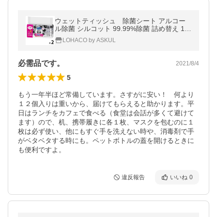
ウェットティッシュ 除菌シート アルコー
ル除菌 シルコット 99.99%除菌 詰め替え 1セ
ット(40枚×8個×2パック)
LOHACO by ASKUL
必需品です。
2021/8/4
5
もう一年半ほど常備しています。さすがに安い！　何より
１２個入りは重いから、届けてもらえると助かります。平
日はランチをカフェで食べる（食堂は会話が多くて避けて
ます）ので、机、携帯履きに各１枚、マスクを包むのに１
枚は必ず使い、他にもすぐ手を洗えない時や、消毒剤で手
がベタベタする時にも。ペットボトルの蓋を開けるときに
も便利ですよ。
違反報告
いいね
0