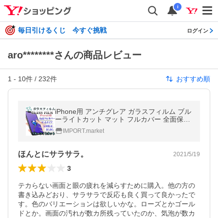
i
毎日引けるくじ 今すぐ挑戦
ログイン
aro********さんの商品レビュー
1
-
10
件 /
232
件
おすすめ順
iPhone用 アンチグレア ガラスフィルム ブル
ーライトカット マット フルカバー 全面保護
反射防止 サラサラ さらさら 14 13 Pro mini
IMPORT.market
ProMax 12 11 XR X 8 SE
ほんとにサラサラ。
2021/5/19
3
テカらない画面と眼の疲れを減らすために購入。他の方の
書き込みどおり、サラサラで反応も良く買って良かったで
す。色のバリエーションは欲しいかな。ローズとかゴール
ドとか。画面の汚れが数カ所残っていたのか、気泡が数カ