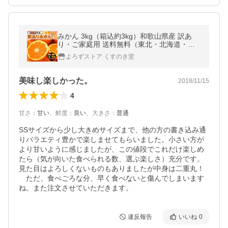
みかん 3kg（箱込約3kg）和歌山県産 訳あ
り・ご家庭用 送料無料（東北・北海道・沖
縄県除く）（配達日指定不可）
よろずストア くすのき堂
美味し楽しかった。
2018/11/15
4
甘さ
：
甘い
、
鮮度
：
良い
、
大きさ
：
普通
SSサイズから少し大きめサイズまで、他の方の書き込み通
りバラエティ豊かで楽しませてもらいました。小さい方が
より甘いように感じましたが、この値段でこれだけ楽しめ
たら（気が向いた食べられる数、選ぶ楽しさ）充分です。
見た目はよろしくないものもありましたが中身は二重丸！
　ただ、食べごろな分、早く食べないと傷んでしまいます
ね。また注文させていただきます。
違反報告
いいね
0