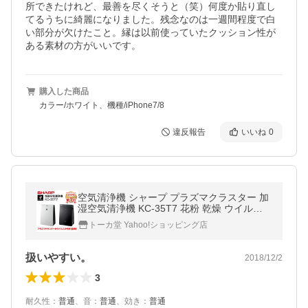
所できたけれど、最善を尽くそうと（笑）何度か貼り直し
てるうちに綺麗になりました。残念なのは一週間程度で白
い部分が欠けたこと。縁は以前使っていたクッション性が
ある素材の方がいいです。
購入した商品
カラー/ホワイト、機種/iPhone7/8
違反報告
いいね
0
空気清浄機 シャープ プラズマクラスター 加
湿空気清浄機 KC-35T7 花粉 乾燥 ウイルス
対策
トーカ堂 Yahoo!ショッピング店
扱いやすい。
2018/12/2
3
耐久性
：
普通
、
音
：
普通
、
効き
：
普通