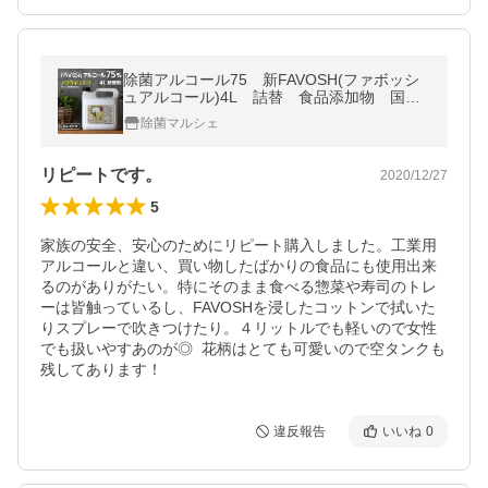
除菌アルコール75 新FAVOSH(ファボッシ
ュアルコール)4L 詰替 食品添加物 国
産 おしゃれ お得 ※新成分
除菌マルシェ
リピートです。
2020/12/27
5
家族の安全、安心のためにリピート購入しました。工業用
アルコールと違い、買い物したばかりの食品にも使用出来
るのがありがたい。特にそのまま食べる惣菜や寿司のトレ
ーは皆触っているし、FAVOSHを浸したコットンで拭いた
りスプレーで吹きつけたり。４リットルでも軽いので女性
でも扱いやすあのが◎  花柄はとても可愛いので空タンクも
残してあります！
違反報告
いいね
0