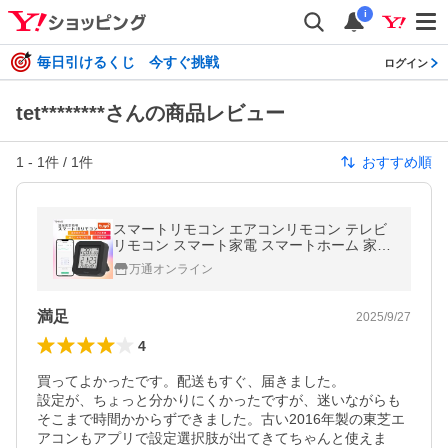
i
毎日引けるくじ 今すぐ挑戦
ログイン
tet********さんの商品レビュー
1
-
1
件 /
1
件
おすすめ順
スマートリモコン エアコンリモコン テレビ
リモコン スマート家電 スマートホーム 家電
リモコン TV 照明 家電 汎用 スマホ操作 遠隔
万通オンライン
操作 TOKAIZ トカイズ
満足
2025/9/27
4
買ってよかったです。配送もすぐ、届きました。

設定が、ちょっと分かりにくかったですが、迷いながらも
そこまで時間かからずできました。古い2016年製の東芝エ
アコンもアプリで設定選択肢が出てきてちゃんと使えま