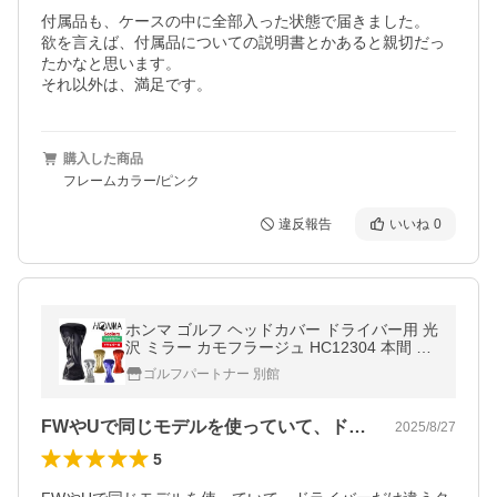
付属品も、ケースの中に全部入った状態で届きました。

欲を言えば、付属品についての説明書とかあると親切だっ
たかなと思います。

それ以外は、満足です。
購入した商品
フレームカラー/ピンク
違反報告
いいね
0
ホンマ ゴルフ ヘッドカバー ドライバー用 光
沢 ミラー カモフラージュ HC12304 本間 H
ONMA
ゴルフパートナー 別館
FWやUで同じモデルを使っていて、ドラ…
2025/8/27
5