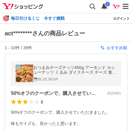
i
毎日引けるくじ 今すぐ挑戦
ログイン
act********さんの商品レビュー
1
-
10
件 /
39
件
おすすめ順
おつまみチーズナッツ450g アーモンド カシ
ューナッツ くるみ ダイスチーズ チーズ 食塩
不使用 加工オイル不使用 送料無料 お中元 御
BLUE BEAR
中元 爆買
50%オフのクーポンで、購入させていた…
2025/9/1
3
50%オフのクーポンで、購入させていただきました。

味もサイズも、良かったと思います。
