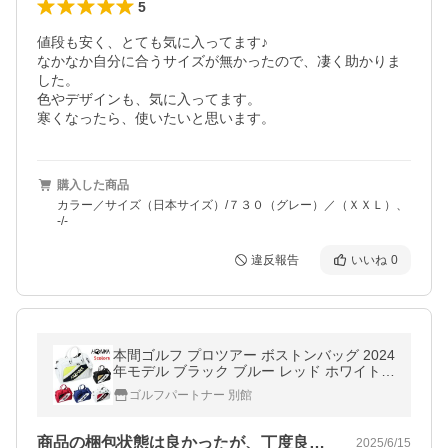
5
値段も安く、とても気に入ってます♪

なかなか自分に合うサイズが無かったので、凄く助かりま
した。

色やデザインも、気に入ってます。

購入した商品
カラー／サイズ（日本サイズ）/７３０（グレー）／（ＸＸＬ）、
-/-
違反報告
いいね
0
本間ゴルフ プロツアー ボストンバッグ 2024
年モデル ブラック ブルー レッド ホワイト
ネイビー BB12401 24 HONMA
ゴルフパートナー 別館
商品の梱包状態は良かったが、丁度良いサ…
2025/6/15