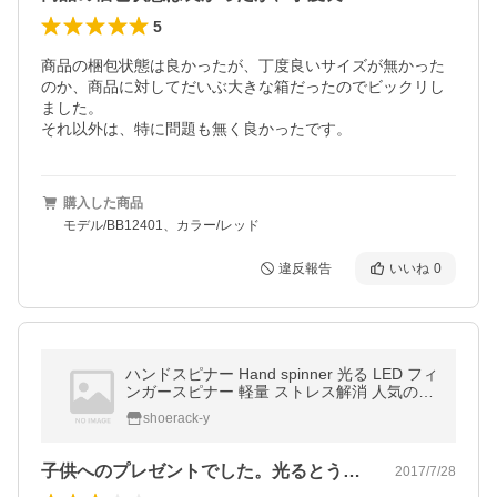
5
商品の梱包状態は良かったが、丁度良いサイズが無かった
のか、商品に対してだいぶ大きな箱だったのでビックリし
ました。

それ以外は、特に問題も無く良かったです。
購入した商品
モデル/BB12401、カラー/レッド
違反報告
いいね
0
ハンドスピナー Hand spinner 光る LED フィ
ンガースピナー 軽量 ストレス解消 人気の指
遊び 大人も子供も満足 フィジェット ポスト
shoerack-y
投函
子供へのプレゼントでした。光るとうたっ…
2017/7/28