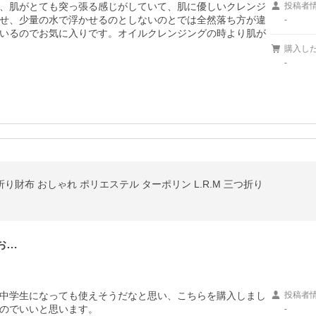
、肌がとても突っ張る感じがしていて、肌に優しいクレンジ
投稿者
せ、少量の水で浮かせるのとしないのとでは全然落ち方が違
-
いるのでお気に入りです。オイルクレンジングの時より肌が
購入し
-
折り財布 おしゃれ ポリエステル ターポリン L.R.M 三つ折り
お…
中学生になっても使えそうだなと思い、こちらを購入しまし
投稿者
のでいいと思います。

-