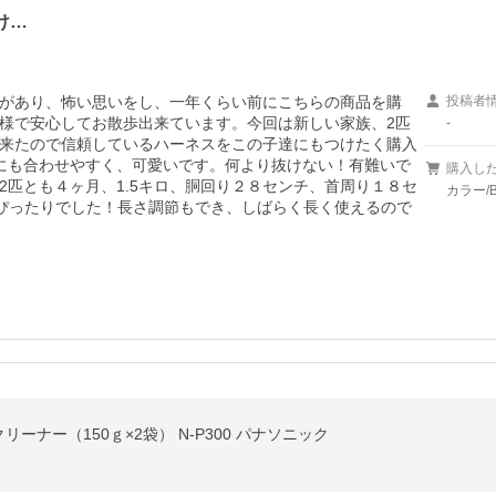
け…
があり、怖い思いをし、一年くらい前にこちらの商品を購
投稿者
様で安心してお散歩出来ています。今回は新しい家族、2匹
-
来たので信頼しているハーネスをこの子達にもつけたく購入
にも合わせやすく、可愛いです。何より抜けない！有難いで
購入し
2匹とも４ヶ月、1.5キロ、胴回り２８センチ、首周り１８セ
カラー/B
ぴったりでした！長さ調節もでき、しばらく長く使えるので
クリーナー（150ｇ×2袋） N-P300 パナソニック