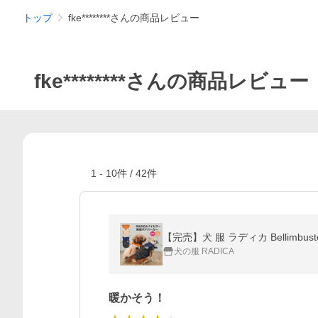
トップ
fke********さんの商品レビュー
fke********さんの商品レビュー
1
-
10
件 /
42
件
【完売】犬 服 ラディカ Bellimb
犬の服 RADICA
暖かそう！