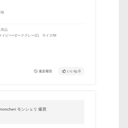
情報
た商品
ネイビー×ダークグレー(2)、サイズ/M
違反報告
いいね
0
ncheri モンシェリ 爆買