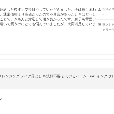
連絡した後すぐ交換対応していただきました。今は探しまわ
投稿者
、通常価格より高値だったので不具合があったときはどうし
-
ことで、きちんと対応して頂き良かったです。息子も背面ア
遣いで買うのにとても悩んでいましたが、大変満足していま
購入し
カラー/
レンジング メイク落とし W洗顔不要 とろけるバーム ink. インク ク
し…