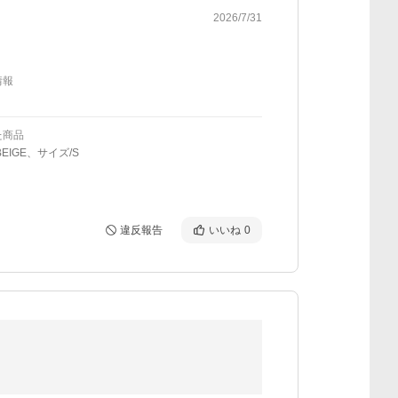
2026/7/31
情報
た商品
EIGE、サイズ/S
違反報告
いいね
0