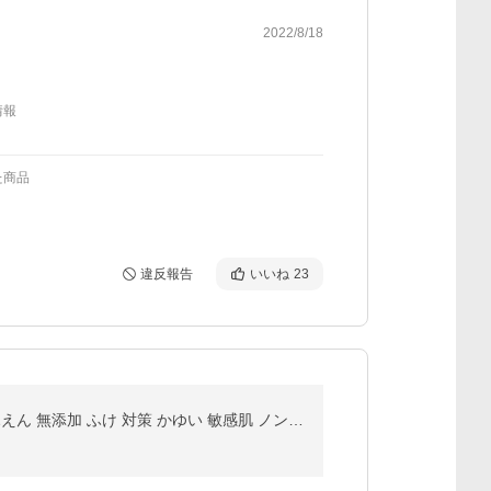
2022/8/18
情報
た商品
違反報告
いいね
23
シャンプー フケ かゆみ 脂漏性 すっぴん地肌 髪 頭皮 べたつき しろうせい 脂漏性 皮膚炎 脂漏性 湿疹 ひふえん 無添加 ふけ 対策 かゆい 敏感肌 ノンシリコン