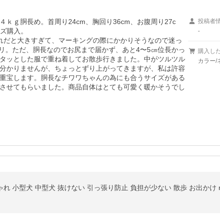
ｇ胴長め。首周り24cm、胸回り36cm、お腹周り27c
投稿者
ズ購入。

-
れだと大きすぎて、マーキングの際にかかりそうなので迷っ
リ。ただ、胴長なのでお尻まで届かず、あと4〜5㎝位長かっ
購入し
タッとした服で重ね着してお散歩行きました。中がツルツル
カラー/
分かりませんが、ちょっとずり上がってきますが、私は許容
重宝します。胴長なチワワちゃんの為にも合うサイズがある
させてもらいました。商品自体はとても可愛く暖かそうでし
れ 小型犬 中型犬 抜けない 引っ張り防止 負担が少ない 散歩 お出かけ mo