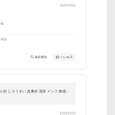
2025/10/11
情報
た商品
違反報告
いいね
0
セラミド 化粧水 保湿 脂漏性 無添加 ミスト スプレー 頭皮 乾燥 フケ 対策 ケア 肌 ローション 顔 かゆみ 赤ら顔 しろうせい 皮膚炎 湿疹 メンズ 敏感肌 低刺激
2025/10/15