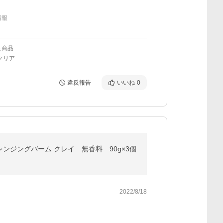
情報
た商品
クリア
違反報告
いいね
0
レンジングバーム クレイ 無香料 90g×3個
2022/8/18