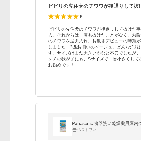
ビビリの先住犬のチワワが後退りして抜
5
ビビリの先住犬のチワワが後退りして抜けた事
入。それからは一度も抜けたことがなく、お陰
のチワワを迎え入れ、お散歩デビューの時期が
しました！3匹お揃いのベージュ。どんな洋服
す。サイズはまだ大きいかなと不安でしたが、
ンチの我が子にも、Sサイズで一番小さくして
お勧めです！
Panasonic 食器洗い乾燥機用庫内
ベストワン