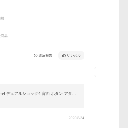
情報
た商品
違反報告
いいね
0
PS4 DUALSHOCK 4 背面ボタン アタッチメント フィルム 防指紋 抗菌 日本製 保護フィルム 2枚 PlayStation4 デュアルショック4 背面 ボタン アタッチメント 対応
2020/8/24