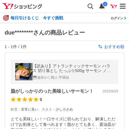
i
毎日引けるくじ 今すぐ挑戦
ログイン
due********さんの商品レビュー
1
-
1
件 /
1
件
おすすめ順
【訳あり】アトランティックサーモン ハラ
ス 切り落とし たっぷり500g サーモン ノル
ウェー産 サイズ不揃い 生食可 お刺身 ポイン
越前かに職人 甲羅組
ト利用 爆買
脂がしっかりのった美味しいサーモン！
2025/9/25
5
鮮度
：
非常に良い
、
大きさ
：
少し小さめ
とても美味しい！一口サイズに切られており、解凍しただ
けでお刺身として食べれます！脂がとても多く、醤油皿が