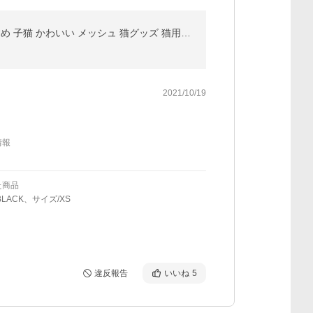
猫 ハーネス 猫ハーネス 猫用 胴輪 猫の散歩 猫のハーネス リード 外れない 首輪 安全 おしゃれ 簡単 おすすめ 子猫 かわいい メッシュ 猫グッズ 猫用品 便利
2021/10/19
情報
た商品
BLACK、サイズ/XS
違反報告
いいね
5