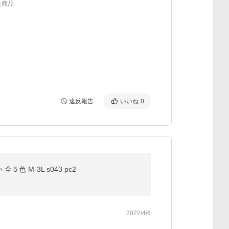
た商品
違反報告
いいね
0
 M-3L s043 pc2
2022/4/6