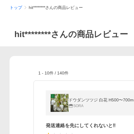
トップ
hit********さんの商品レビュー
hit********さんの商品レビュー
1
-
10
件 /
140
件
ドウダンツツジ 白花 H500〜700
SORA
発送連絡を先にしてくれないと‼︎