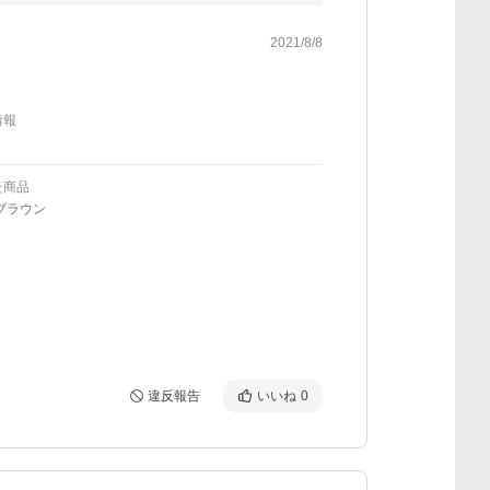
2021/8/8
情報
た商品
ブラウン
違反報告
いいね
0