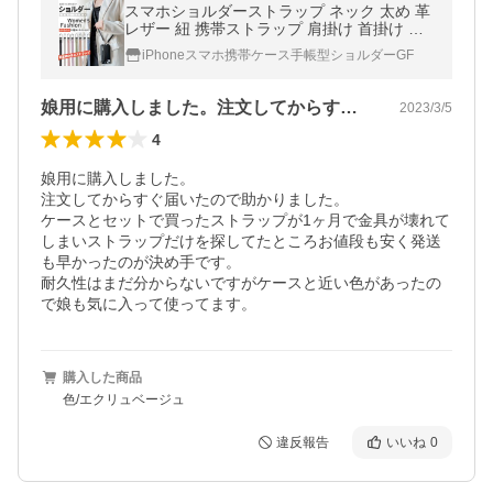
スマホショルダーストラップ ネック 太め 革
レザー 紐 携帯ストラップ 肩掛け 首掛け ス
マホショルダー iPhoneストラップ 首かけ 2
iPhoneスマホ携帯ケース手帳型ショルダーGF
口
娘用に購入しました。注文してからすぐ届…
2023/3/5
4
娘用に購入しました。

注文してからすぐ届いたので助かりました。

ケースとセットで買ったストラップが1ヶ月で金具が壊れて
しまいストラップだけを探してたところお値段も安く発送
も早かったのが決め手です。

耐久性はまだ分からないですがケースと近い色があったの
で娘も気に入って使ってます。
購入した商品
色/エクリュベージュ
違反報告
いいね
0