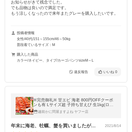
お知らせがきて残念でした。

でも品物は良いので満足です。

もう涼しくなったので来年またグレーを購入したいです。
投稿者情報
女性/40代/151～155cm/46～50kg
普段着ているサイズ：M
購入した商品
カラー/ネイビー、タイプ/カーゴパンツsizeM～L
違反報告
いいね
0
※完売御礼※ 甘エビ 海老 800円OFFクーポ
ンも有 Lサイズ超 子持ち甘えび 生1kg(ロシ
ア産 50〜70尾) 無添加 刺身OK 船凍品 冷凍
越前かに問屋ますよね ヤフー店
便 送料無料
年末に海老、牡蠣、蟹を買いましたが全て…
2021/8/14