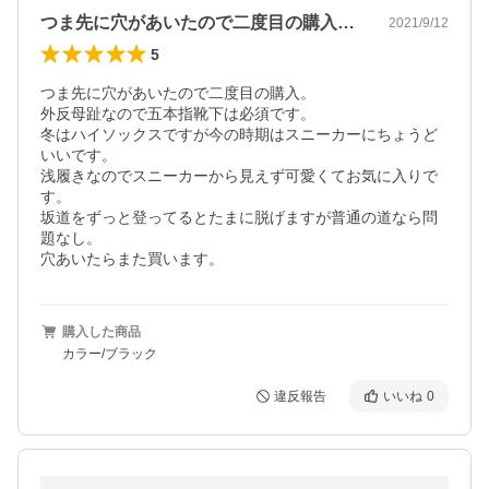
つま先に穴があいたので二度目の購入。外…
2021/9/12
5
つま先に穴があいたので二度目の購入。

外反母趾なので五本指靴下は必須です。

冬はハイソックスですが今の時期はスニーカーにちょうど
いいです。

浅履きなのでスニーカーから見えず可愛くてお気に入りで
す。

坂道をずっと登ってるとたまに脱げますが普通の道なら問
題なし。

穴あいたらまた買います。
購入した商品
カラー/ブラック
違反報告
いいね
0