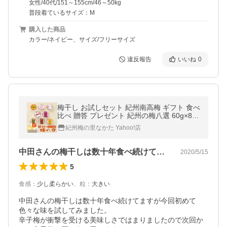
女性/40代/151～155cm/46～50kg
普段着ているサイズ：M
購入した商品
カラー/ネイビー、サイズ/フリーサイズ
違反報告
いいね
0
梅干し お試しセット 紀州南高梅 ギフト 食べ
比べ 贈答 プレゼント 紀州の梅八選 60g×8種
中田食品
紀州梅の里なかた Yahoo!店
中田さんの梅干しは数十年食べ続けてます…
2020/5/15
5
食感
：
少し柔らかい
、
粒
：
大きい
中田さんの梅干しは数十年食べ続けてますが今回初めて
色々な味を試してみました。

辛子梅が衝撃を受ける美味しさではまりましたので次回か