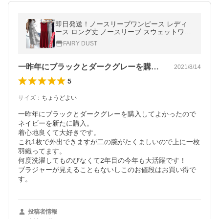
即日発送！ノースリーブワンピース レディ
ース ロング丈 ノースリーブ スウェットワン
ピ 春 夏 マキシ丈 ゆったり 無地 体型カバー
FAIRY DUST
伸縮性 送料無料！
一昨年にブラックとダークグレーを購入し…
2021/8/14
5
サイズ
：
ちょうどよい
一昨年にブラックとダークグレーを購入してよかったので
ネイビーを新たに購入。

着心地良くて大好きです。

これ1枚で外出できますが二の腕がたくましいので上に一枚
羽織ってます。

何度洗濯してものびなくて2年目の今年も大活躍です！

ブラジャーが見えることもないしこのお値段はお買い得で
す。
投稿者情報