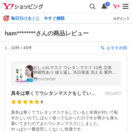
i
毎日引けるくじ 今すぐ挑戦
ログイン
ham********さんの商品レビュー
1
-
10
件 /
45
件
おすすめ順
おしゃれマスク ウレタンマスク 11色 立体
伸縮性あり 繰り返し 当日発送 洗える 紫外線
蒸れない 肌荒れしない 耳痛くない おしゃれ
VIVISHOW
個別包装 男女兼用 花粉
真冬は寒くてウレタンマスクをしていると…
2021/2/27
5
真冬は寒くてウレタンマスクをしていると水滴が付いて恥
ずかしいのでしばらく使ってなかったのですが寒さも落ち
着いてきたのでまたウレタンマスクにしました。

やっぱり一番息苦しくないし快適です。
