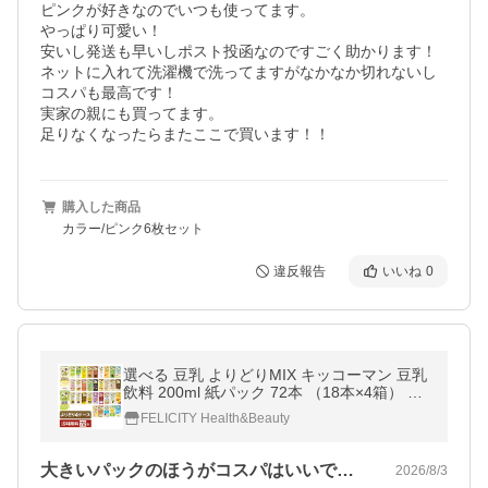
ピンクが好きなのでいつも使ってます。

やっぱり可愛い！

安いし発送も早いしポスト投函なのですごく助かります！

ネットに入れて洗濯機で洗ってますがなかなか切れないし
コスパも最高です！

実家の親にも買ってます。

足りなくなったらまたここで買います！！
購入した商品
カラー/ピンク6枚セット
違反報告
いいね
0
選べる 豆乳 よりどりMIX キッコーマン 豆乳
飲料 200ml 紙パック 72本 （18本×4箱） よ
りどり4ケース 送料無料
FELICITY Health&Beauty
大きいパックのほうがコスパはいいですが…
2026/8/3