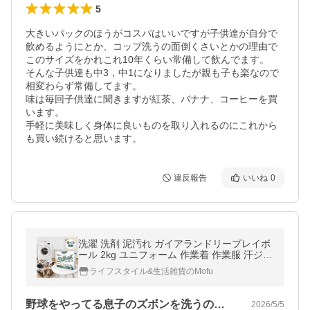
5
大きいパックのほうがコスパはいいですが子供達が自分で
飲めるようにとか、コップ洗うの面倒くさいとかの理由で
このサイズをかれこれ10年くらい常備して飲んでます。

そんな子供達も中3，中1になりましたが親も子も楽なので
相変わらず常備してます。

味は毎回子供達に聞きますが紅茶、バナナ、コーヒーを買
います。

手軽に美味しく身体に良いものを取り入れるのにこれから
も買い続けると思います。
違反報告
いいね
0
洗濯 洗剤 泥汚れ ガイアランドリープレイボ
ール 2kg ユニフォーム 作業着 作業服 汗ジミ
泥汚れ 皮脂汚れ すっきり落とす
ライフスタイル&生活雑貨のMofu
野球をやってる息子のズボンを洗うのに買…
2026/5/5