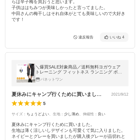
らは辛子梅を買おうと思います。

子供ははちみつが美味しかったと言ってました。

中田さんの梅干しはそれ自体がとても美味しいので大好き
です！
違反報告
いいね
4
＼爆買SALE対象商品／送料無料ヨガウェア
トレーニング フィットネス ランニング ボト
ムス カーゴパンツ ジョガーパンツ スポーツ
パネットワン
ピラティス ズンバ
夏休みにキャンプ行くために買いました。…
2021/9/12
5
サイズ
：
ちょうどよい
、
生地
：
少し薄め
、
伸縮性
：
良い
夏休みにキャンプ行くために買いました。

生地は薄く涼しいしデザインも可愛くて気に入りました。

ネイビーとグレーを買いましたが購入後グレーが品切れと