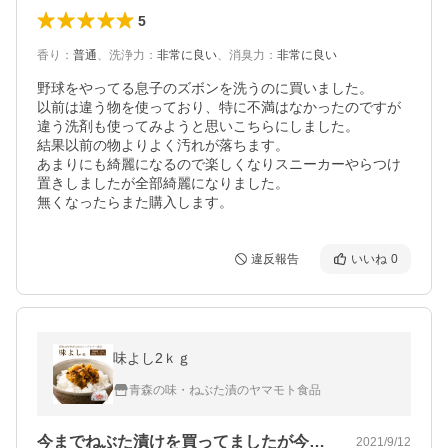
5
香り
：
普通
、
洗浄力
：
非常に良い
、
消臭力
：
非常に良い
野球をやってる息子のズボンを洗うのに買いました。

以前は違う物を使っており、特に不満はなかったのですが
違う洗剤も使ってみようと思いこちらにしました。

結果以前の物よりよく汚れが落ちます。

あまりにも綺麗になるので楽しくなりスニーカーやらつけ
置きしましたが全部綺麗になりました。

無くなったらまた購入します。
違反報告
いいね
0
味よし2ｋｇ
青森の味・ねぶた漬のヤマモト食品
今までねぶた漬けを買ってましたが今回は…
2021/9/12