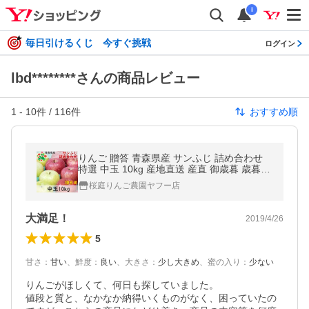
i
毎日引けるくじ 今すぐ挑戦
ログイン
lbd********さんの商品レビュー
1
-
10
件 /
116
件
おすすめ順
りんご 贈答 青森県産 サンふじ 詰め合わせ
特選 中玉 10kg 産地直送 産直 御歳暮 歳暮
内祝い プレゼント 内祝 お返し 贈答品 食べ
桜庭りんご農園ヤフー店
物 旬の 果物
大満足！
2019/4/26
5
甘さ
：
甘い
、
鮮度
：
良い
、
大きさ
：
少し大きめ
、
蜜の入り
：
少ない
りんごがほしくて、何日も探していました。

値段と質と、なかなか納得いくものがなく、困っていたの