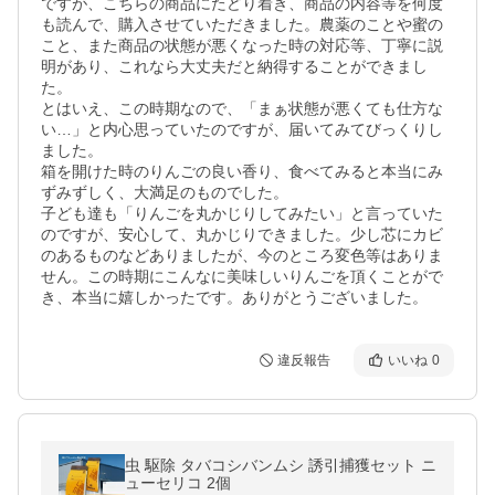
ですが、こちらの商品にたどり着き、商品の内容等を何度
も読んで、購入させていただきました。農薬のことや蜜の
こと、また商品の状態が悪くなった時の対応等、丁寧に説
明があり、これなら大丈夫だと納得することができまし
た。

とはいえ、この時期なので、「まぁ状態が悪くても仕方な
い…」と内心思っていたのですが、届いてみてびっくりし
ました。

箱を開けた時のりんごの良い香り、食べてみると本当にみ
ずみずしく、大満足のものでした。

子ども達も「りんごを丸かじりしてみたい」と言っていた
のですが、安心して、丸かじりできました。少し芯にカビ
のあるものなどありましたが、今のところ変色等はありま
せん。この時期にこんなに美味しいりんごを頂くことがで
き、本当に嬉しかったです。ありがとうございました。
違反報告
いいね
0
虫 駆除 タバコシバンムシ 誘引捕獲セット ニ
ューセリコ 2個