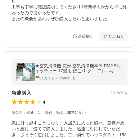
た！

工事も丁寧に確認説明してくださり1時間半もかからずに終
わったので良かったです。

またの機会があればぜひ購入したいと思いました。
違反報告
いいね
0
★空気清浄機 花粉 空気清浄機本体 PM2.5ウ
ォッチャー 17畳用 ほこり ダニ アレルギー
ウイルス対策 家電 換気 アイリスオーヤマ P
メガストア Yahoo!店
MMS-AC100
急遽購入
2019/7/24
4
耐久性
：
普通
、
音
：
普通
、
効き
：
非常に良い
急に引っ越すことになり、入居先に入った瞬間、空気が悪
いと感じ、慌てて購入しました。迅速に対応していただ
き、さっそく使用しました。古い物件でハウスダスト、PM