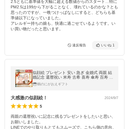
2.5ともに基準値を大幅に超える数値からのスタート…特に
PM2.5は199から下がることなく、壊れているのかな？とも
思ったのですが、一晩つけっぱなしにすると、どちらも基
準値以下になっていました。

アレルギー持ちの娘も、快適に過ごせているようです。い
い買い物だったと思います。
違反報告
いいね
1
似顔絵 プレゼント 安い 急ぎ 金婚式 両親 結
婚記念 還暦祝い 米寿 古希 喜寿 傘寿 百寿 敬
老の日 写真から 女性 男性
鶴のにがおえギフト
大感激の似顔絵！
2024/9/7
5
両親の還暦祝いに記念に残るプレゼントをしたいと思い、
お願いしました。

LINEでのやり取りもとてもスムーズで、こちら側の意向、