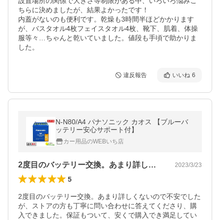
設置場所の関係で大きさ等制限がある中、いろいろ悩みこ
ちらに決めましたが、結果よかったです！

内蓋がないのも便利です。乾燥も3時間半ほどかかります
が、バスタオル4枚フェイスタオル4枚、靴下、肌着、体操
服等々…ちゃんと乾いていました。値段も手頃で助かりま
した。
違反報告
いいね
6
N-N80/A4 パナソニック カオス 【ブルーバ
ッテリー安心サポート付】
カー用品のWEBいち店
2度目のバッテリー交換。あまり詳しくな…
2023/3/23
5
2度目のバッテリー交換。あまり詳しくないので不安でした
が、ストアの方も丁寧に問い合わせに答えてくださり、購
入できました。保証もついて、安くで購入でき満足してい