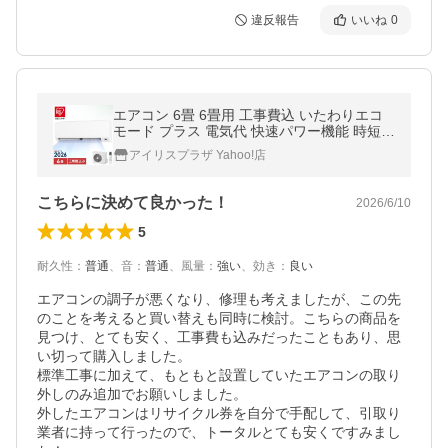
違反報告
いいね
0
エアコン 6畳 6畳用 工事費込 いたわりエコ
モード プラス 電気代 快速パワー機能 時短 S
シリーズ 2.2kW アイリスオーヤマ IPF-2202
アイリスプラザ Yahoo!店
S-W * 安心延長保証対象
こちらに決めて良かった！
2026/6/10
5
耐久性
：
普通
、
音
：
普通
、
風量
：
強い
、
効き
：
良い
エアコンの調子が悪くなり、修理も考えましたが、この先
のことを考えると買い替えも同時に検討。こちらの商品を
見つけ、とても安く、工事費も込みだったこともあり、思
い切って購入しました。

標準工事に加えて、もともと設置していたエアコンの取り
外しのみ追加でお願いしました。

外したエアコンはリサイクル券を自分で手配して、引取り
業者に持って行ったので、トータルとても安くですみまし