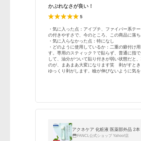
かぶれなさが良い！
5
・気に入った点：アイプチ、ファイバー系テー
の付きやすさで、今のところ、この商品に落ち
・気に入らなかった点：特になし

・どのように使用しているか：二重の癖付け用
す。専用のスティック？で貼らず、普通に指で
して、油分がついて貼り付きが弱い状態だと、
のが、まあまあ大変になります笑　剥がすとき
ゆっくり剥がします。瞼が伸びないように気を
アクネケア 化粧液 医薬部外品 2本 
FANCL公式ショップ Yahoo!店