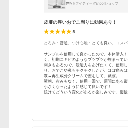
VT(ブイティー)Yahoo!ショップ
皮膚の厚いおでこ周りに効果あり！
5
とろみ
：
普通
、
つけ心地
：
とても良い
、
コスパ
サンプルを使用して良かったので、本体購入！
く、初期ニキビのようなプツプツが埋まってい
開きもあるので、浸透力をあげたくて、使用し
り。おでこや鼻もチクチクしたが、ほぼ痛みは
液→再生成分クリームで蓋をして、就寝。

翌朝、赤みもなく、使用一回で、眉間にある縦
小さくなったように感じて良いです！

続けてどういう変化があるか楽しみです。縦皺