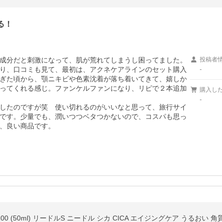
る！
成分だと刺激になって、肌が荒れてしまうし困ってました。
投稿者
り、口コミも見て、最初は、アクネケアラインのセット購入
-
ぎた頃から、顎ニキビや色素沈着が落ち着いてきて、嬉しか
ってくれる感じ。ファンケルファンになり、リピで２本追加
購入し
-
したのですが笑　使い切れるのがいいなと思って、旅行サイ
です。少量でも、潤いつつベタつかないので、コスパも思っ
、良い商品です。
0 (50ml) リードルS ニードル シカ CICA エイジングケア うるおい 