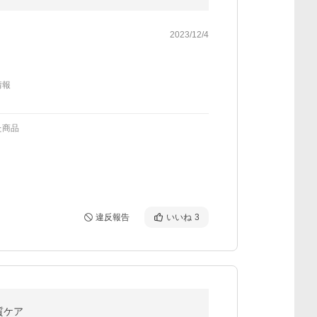
2023/12/4
情報
た商品
違反報告
いいね
3
角質ケア