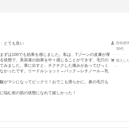
：
とても良い
投稿者
30代
まずは100でも効果を感じました。私は、Tゾーンの皮膚が厚
る状態で、美容液の効果を中々感じることができず、毛穴の
購入し
てみました。掌に出すと、チクチクした痛みがあってびっく
-
なかったです。リードルショット→パック→レチノール→乳
皺がマシになってビックリ！おでこも滑らかに、鼻の毛穴も
に悩む前の肌の状態になれて嬉しかった！