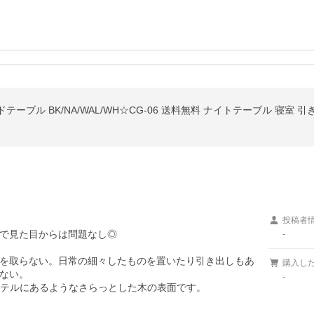
ーブル BK/NA/WAL/WH☆CG-06 送料無料 ナイトテーブル 寝室
投稿者
で見た目からは問題なし◎

-
を取らない。日常の細々したものを置いたり引き出しもあ
購入し
ない。

-
テルにあるようなさらっとした木の表面です。
