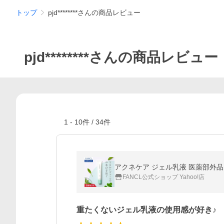
トップ
pjd********さんの商品レビュー
pjd********さんの商品レビュー
1
-
10
件 /
34
件
アクネケア ジェル乳液 医薬部外品 2
FANCL公式ショップ Yahoo!店
重たくないジェル乳液の使用感が好き♪