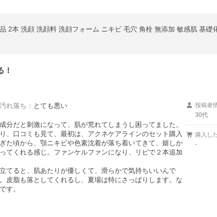
 2本 洗顔 洗顔料 洗顔フォーム ニキビ 毛穴 角栓 無添加 敏感肌 基礎化
る！
汚れ落ち
：
とても悪い
投稿者
30代
成分だと刺激になって、肌が荒れてしまうし困ってました。
り、口コミも見て、最初は、アクネケアラインのセット購入
購入し
ぎた頃から、顎ニキビや色素沈着が落ち着いてきて、嬉しか
-
ってくれる感じ。ファンケルファンになり、リピで２本追加
立てると、肌あたりが優しくて、滑らかで気持ちいいんで
。皮脂も落としてくれるし、夏場は特にさっぱりします。な
です。