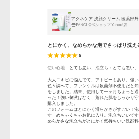
アクネケア 洗顔クリーム 医薬部外品
FANCL公式ショップ Yahoo!店
とにかく、なめらかな泡でさっぱり洗え
5
使い心地
：
とても悪い
、
泡立ち
：
とても悪い
、
大人ニキビに悩んでて、アトピーもあり、強い
色々調べて、ファンケルは殺菌剤不使用だと知
をしました。結果、使用して一ヶ月ちょっと過
った！強い刺激はなく、荒れた肌をしっかり守
購入しました。

このフォームはとにかく滑らかさがすごい！泡
す！めちゃくちゃお気に入り。泡立ちいいです
めらかさな泡立ちがとにかく気持ちいい洗顔料