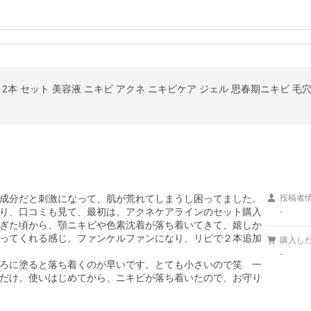
2本 セット 美容液 ニキビ アクネ ニキビケア ジェル 思春期ニキビ 毛穴ケ
成分だと刺激になって、肌が荒れてしまうし困ってました。
投稿者
り、口コミも見て、最初は、アクネケアラインのセット購入
-
ぎた頃から、顎ニキビや色素沈着が落ち着いてきて、嬉しか
ってくれる感じ。ファンケルファンになり、リピで２本追加
購入し
-
ろに塗ると落ち着くのが早いです。とても小さいので笑　一
だけ。使いはじめてから、ニキビが落ち着いたので、お守り