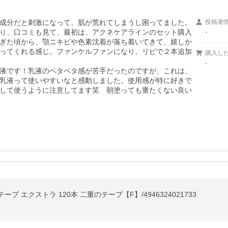
成分だと刺激になって、肌が荒れてしまうし困ってました。
投稿者
り、口コミも見て、最初は、アクネケアラインのセット購入
-
ぎた頃から、顎ニキビや色素沈着が落ち着いてきて、嬉しか
ってくれる感じ。ファンケルファンになり、リピで２本追加
購入し
-
液です！乳液のベタベタ感が苦手だったのですが、これは、
乳液って使いやすいなと感動しました。使用感が特に好きで
して使うように注意してます笑　朝塗っても重たくない良い
 エクストラ 120本 二重のテープ【F】/4946324021733