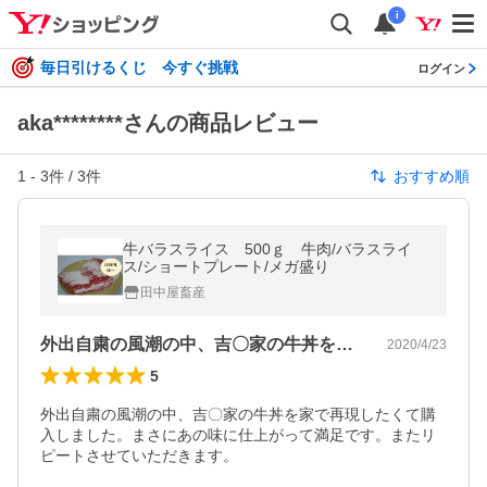
i
毎日引けるくじ 今すぐ挑戦
ログイン
aka********さんの商品レビュー
1
-
3
件 /
3
件
おすすめ順
牛バラスライス 500ｇ 牛肉/バラスライ
ス/ショートプレート/メガ盛り
田中屋畜産
外出自粛の風潮の中、吉〇家の牛丼を家で…
2020/4/23
5
外出自粛の風潮の中、吉〇家の牛丼を家で再現したくて購
入しました。まさにあの味に仕上がって満足です。またリ
ピートさせていただきます。