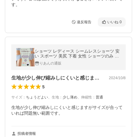
す。
違反報告
いいね
0
ショーツ レディース シームレスショーツ 安
い スポーツ 美尻 下着 女性 ショーツのみ 無
地 パンツ 響かない 20代 30代 40代 50代 爆
りあんの通販
買
生地が少し伸び縮みしにくいと感じますが…
2024/10/8
5
サイズ
：
ちょうどよい
、
生地
：
少し薄め
、
伸縮性
：
普通
生地が少し伸び縮みしにくいと感じますがサイズが合って
いれば問題無い範囲です。
投稿者情報