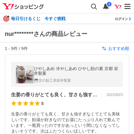
i
毎日引けるくじ 今すぐ挑戦
ログイン
nur********さんの商品レビュー
1
-
9
件 /
9
件
おすすめ順
ひやしあめ 冷やしあめ ひやし飴の素 京都 岩
井製菓
京の飴工房岩井製菓
生姜の香りがとても良く、甘さも強すぎな…
2022/9/23
5
生姜の香りがとても良く、甘さも強すぎなくてとても美味
しいです。飴湯が好きなのでお湯にたっぷり入れて飲んで
います。一瓶買ったのですがあっという間になくなってし
まいそうです。次はふたつくらいほしいです。