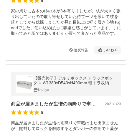
5
家の周りに古木の柿の木が3本有りましたが、枝が大きく張
り出していたので取り寄せしていた侍ブーツを履いて枝を
落としてから伐採しましたが見た目以上に軽く履き心地もg
oodでした。使い込めば足に馴染む感じがしています。手に
取ってみた訳ではありませんが買って良かった商品です。
違反報告
いいね
0
【販売終了】アルミボックス トラックボッ
クス W1380xD540xH490mm 軽トラ収納 ア
ルミ工具箱 ツールボックス 道具箱 鍵付き 荷
kikaiya
台 ボックス
商品が届きましたが生憎の雨降りで車載は…
2021/1/23
5
商品が届きましたが生憎の雨降りで車載はまだ出来ません
が、開封してロックを解除するとダンパーの作用で上蓋が