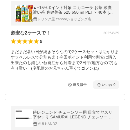
▲+15%ポイント対象 コカコーラ お茶 綾鷹
濃い茶 爽健美茶 525 650 ml PET × 48本 [24
本×2箱] 選り取り 【2〜3営業日以内に出荷】
ドリンク屋 Yahoo!ショッピング店
送料無料
割安な2ケースで！
2025/8/29
5
まだまだ暑い日が続きそうなので2ケースセットは助かりま
すラベルレスで分別も楽！今回ポイント利用で割安に購入
出来たのも嬉しいね発注から到着まで2日半(地方なので)も
有り難い！(宅配便のお兄ちゃん重くてゴメンね)
違反報告
いいね
0
侍レジェンド チェーンソー用 目立てヤスリ
平やすり SAMURAI LEGEND チェンソー 平
ヤスリ ハリマ興産
MULHANDZ