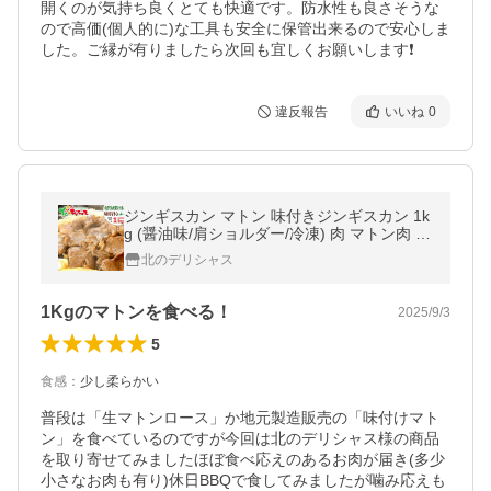
開くのが気持ち良くとても快適です。防水性も良さそうな
ので高価(個人的に)な工具も安全に保管出来るので安心しま
した。ご縁が有りましたら次回も宜しくお願いします❗️
違反報告
いいね
0
ジンギスカン マトン 味付きジンギスカン 1k
g (醤油味/肩ショルダー/冷凍) 肉 マトン肉 羊
肉 BBQ 北海道 千歳ラム工房 肉の山本 グル
北のデリシャス
メ 爆買 お取り寄せ
1Kgのマトンを食べる！
2025/9/3
5
食感
：
少し柔らかい
普段は「生マトンロース」か地元製造販売の「味付けマト
ン」を食べているのですが今回は北のデリシャス様の商品
を取り寄せてみましたほぼ食べ応えのあるお肉が届き(多少
小さなお肉も有り)休日BBQで食してみましたが噛み応えも