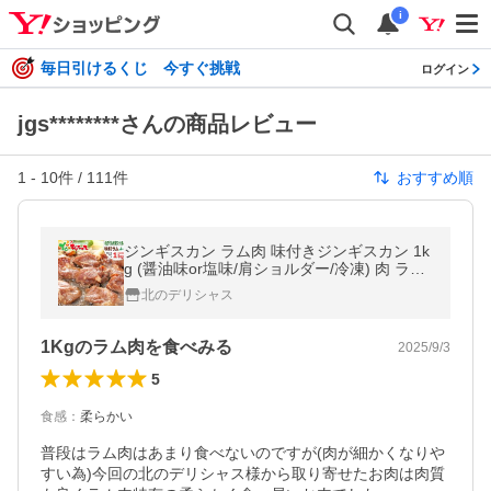
i
毎日引けるくじ 今すぐ挑戦
ログイン
jgs********さんの商品レビュー
1
-
10
件 /
111
件
おすすめ順
ジンギスカン ラム肉 味付きジンギスカン 1k
g (醤油味or塩味/肩ショルダー/冷凍) 肉 ラム
羊肉 焼肉 BBQ 北海道 千歳ラム工房 肉の山
北のデリシャス
本 グルメ 爆買 お取り寄せ
1Kgのラム肉を食べみる
2025/9/3
5
食感
：
柔らかい
普段はラム肉はあまり食べないのですが(肉が細かくなりや
すい為)今回の北のデリシャス様から取り寄せたお肉は肉質