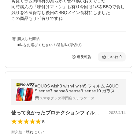
も良くラム肉特有の柔らかく食べ易いお肉でした

同時購入の「味付けマトン」も有り今回は1/3をBBQで食し
残りを冷凍保存し後日のBBQメイン食材にしました

購入した商品
■味をお選びください！/醤油味(厚切り)
違反報告
いいね
0
AQUOS wish3 wish4 wish5 フィルム AQUO
S sense7 sense8 sense9 sense10 ガラスフ
ィルム AQUOS wish wish2 sense6 フィルム
スマホグッズ専門店ステラケース
AQUOS R10 R9 R8 フィルム アクオス
使って良かったプロテクションフィルム！
2023/4/14
5
耐久性
：
壊れにくい