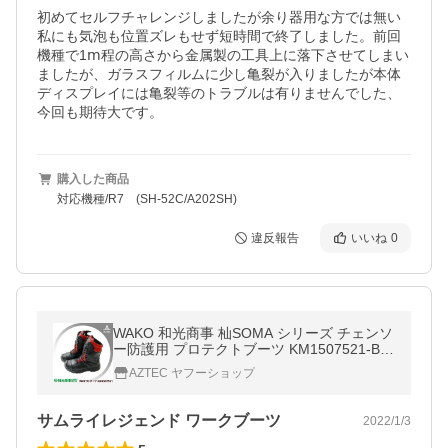
初めてセルフチャレンジしましたが余り器用な方では無い
私にも気泡も位置ズレもせず短時間で終了しました。前回
機種で1ⅿ程の高さから金属製の工具上に落下させてしまい
ましたが、ガラスフィルムに少し亀裂が入りましたが本体
ディスプレイには亀裂等のトラブルは有りませんでした、
今回も期待大です。
購入した商品
対応機種/R7 (SH-52C/A202SH)
違反報告
いいね
0
WAKO 和光商事 杣SOMA シリーズ チェンソ
ー防護用 プロテクトブーツ KM1507521-B
クラス１
AZTEC ヤフーショップ
サムライレジェンド ワークブーツ
2022/1/3