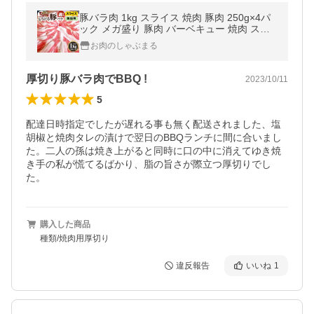
豚バラ肉 1kg スライス 焼肉 豚肉 250g×4パ
ック メガ盛り 豚肉 バーベキュー 焼肉 スラ
イス バラ 小分け 便利 爆買
お肉のしゃぶまる
厚切り豚バラ肉でBBQ !
2023/10/11
5
配達日時指定でしたが遅れる事も無く配送されました、塩
胡椒と焼肉タレの漬けで翌日のBBQランチに間に合いまし
た。二人の孫は焼き上がると同時に口の中に消えてゆき焼
き手の私が慌てるばかり、脂の旨さが際立つ厚切りでし
た。
購入した商品
種類/焼肉用厚切り
違反報告
いいね
1