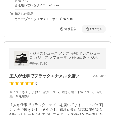
男性/50代
普段履いているサイズ：26.5cm
購入した商品
カラー/ブラックエナメル、サイズ/26.5cm
違反報告
いいね
0
ビジネスシューズ メンズ 革靴 ドレスシュー
ズ カジュアル フォーマル 冠婚葬祭 ビジネス
エナメル シンプル ブラック 黒 ホワイト 白
靴のSVEC
ブラウン 茶色
主人が仕事でブラックエナメルを履いてま…
2024/8/9
5
サイズ
：
ちょうどよい
、
品質
：
良い
、
履き心地
：
非常に良い
、
高級
感
：
高級感あり
主人が仕事でブラックエナメルを履いてます。コスパの割
に丈夫で履きやすいそうです。値段の割には高級感があり
何回もリピートさせて頂いてます。人気商品なのか買いた