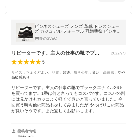
ビジネスシューズ メンズ 革靴 ドレスシュー
ズ カジュアル フォーマル 冠婚葬祭 ビジネス
エナメル シンプル ブラック 黒 ホワイト 白
靴のSVEC
ブラウン 茶色
リピーターです。主人の仕事の靴でブラッ…
2022/9/8
5
サイズ
：
ちょうどよい
、
品質
：
普通
、
履き心地
：
良い
、
高級感
：
やや
高級感あり
リピーターです。主人の仕事の靴でブラックエナメル26.5
を買ってます。1番は何と言ってもコスパです。コスパの割
には見かけもカッコよく軽くて良いと言っていました。今
回買う時も他の商品も探してみましたが やっぱりこの商品
が良いそうです。また宜しくお願いします。
投稿者情報