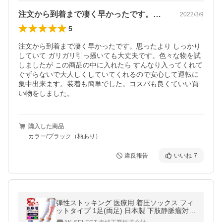
注文から到着まで凄く早かったです。思っ…
2022/3/9
5
注文から到着まで凄く早かったです。思ったより しっかり
していて ガリガリ引っ掻いても大丈夫です。色々な物を試
しましたが この商品の中に入れたら すんなり入ってくれて 
ぐずらないで大人しくしていてくれるので安心して運転に
集中出来ます。装着も簡単でした。コスパも良くていい買
い物をしました。
購入した商品
カラー/ブラック（柄あり）
違反報告
いいね
7
弾性ストッキング 医療用 着圧ソックス フィ
ットタイプ 1足(両足) 日本製 下肢静脈瘤対策
一般医療機器 MBメディカルソックス