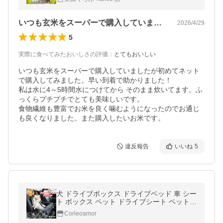
いつも玄米をスーパーで購入していました…
2026/4/29
5
実際に食べてみたおいしさの評価
：
とてもおいしい
いつも玄米をスーパーで購入していましたが初めてネット
で購入してみました。早い到着で助かりました！

私は水に4～5時間水につけてから そのまま炊いてます。ふ
っくらプチプチでとても美味しいです。

食物繊維も豊富でお米を良く噛むようになったのでお通じ
も良くなりました。また購入したいお米です。
違反報告
いいね
5
犬 ドライブボックス ドライブベッド 車 シー
ト ボックス ペット ドライブシート ペット用
品 犬用 外が見える おしゃれ 助手席 小型犬
Corleoamor