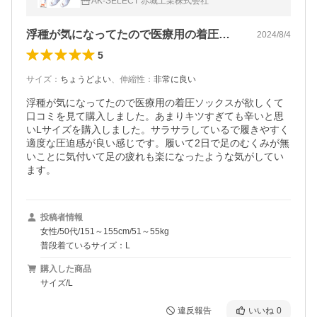
AK-SELECT 赤城工業株式会社
浮種が気になってたので医療用の着圧ソッ…
2024/8/4
5
サイズ
：
ちょうどよい
、
伸縮性
：
非常に良い
浮種が気になってたので医療用の着圧ソックスが欲しくて
口コミを見て購入しました。あまりキツすぎても辛いと思
いLサイズを購入しました。サラサラしているで履きやすく
適度な圧迫感が良い感じです。履いて2日で足のむくみが無
いことに気付いて足の疲れも楽になったような気がしてい
投稿者情報
女性/50代/151～155cm/51～55kg
普段着ているサイズ：L
購入した商品
サイズ/L
違反報告
いいね
0