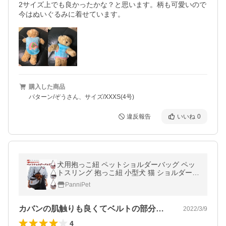
2サイズ上でも良かったかな？と思います。柄も可愛いので 
今はぬいぐるみに着せています。
購入した商品
パターン/ぞうさん、サイズ/XXXS(4号)
違反報告
いいね
0
犬用抱っこ紐 ペットショルダーバッグ ペッ
トスリング 抱っこ紐 小型犬 猫 ショルダーバ
ッグ キャリーバッグ 斜め掛け 飛び出し 防止
PanniPet
通気性 抜群
カバンの肌触りも良くてベルトの部分が太…
2022/3/9
4