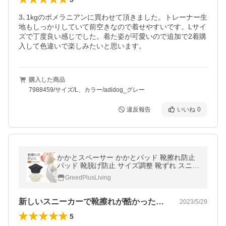
3､1kgのポメラニアンに買わせて頂きました。トレーナー生
地もしっかりしていて前空きなので着せやすいです。Lサイ
ズで丁度良い感じでした。着た姿が可愛いので追加で2着購
入して色違いで楽しみたいと思います。
購入した商品
7988459/サイズ/L、カラー/adidog_グレー
違反報告
いいね
0
かかとスペーサー かかとパッド 靴擦れ防止
パッド 靴脱げ防止 サイズ調整 靴ずれ スニー
カー 保護パッド 左右セット かかとクッショ
GreedPlusLiving
ン 靴擦れ対策 サイズ調整
新しいスニーカーで靴擦れが酷かったので…
2023/5/29
5