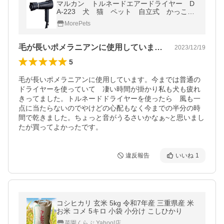
マルカン トルネードエアードライヤー D
A-223 犬 猫 ペット 自立式 かっこい
い オシャレ ドライヤー フリーハンド
MorePets
ブラック 黒
毛が長いポメラニアンに使用しています。…
2023/12/19
5
毛が長いポメラニアンに使用しています。今までは普通の
ドライヤーを使っていて　凄い時間が掛かり私も犬も疲れ
きってました。トルネードドライヤーを使ったら　風も一
点に当たらないのでやけどの心配もなく今までの半分の時
間で乾きました。ちょっと音がうるさいかなぁ~と思いまし
たが買ってよかったです。
違反報告
いいね
1
コシヒカリ 玄米 5kg 令和7年産 三重県産 米
お米 コメ 5キロ 小袋 小分け こしひかり
菜園くらぶ Yahoo!店