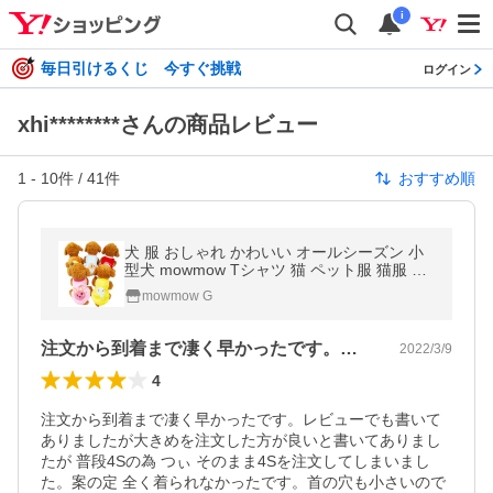
i
毎日引けるくじ 今すぐ挑戦
ログイン
xhi********さんの商品レビュー
1
-
10
件 /
41
件
おすすめ順
犬 服 おしゃれ かわいい オールシーズン 小
型犬 mowmow Tシャツ 猫 ペット服 猫服 ル
ームウェア タンクトップ 犬服
mowmow G
注文から到着まで凄く早かったです。レビ…
2022/3/9
4
注文から到着まで凄く早かったです。レビューでも書いて
ありましたが大きめを注文した方が良いと書いてありまし
たが 普段4Sの為 つぃ そのまま4Sを注文してしまいまし
た。案の定 全く着られなかったです。首の穴も小さいので