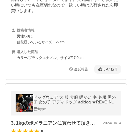
い時にいつも在庫切れなので　欲しい時は入荷されたら即
買いします。
投稿者情報
男性/50代
普段履いているサイズ：27cm
購入した商品
カラー/ブラックエナメル、サイズ/27.0cm
違反報告
いいね
3
ドッグウェア 犬 服 犬服 暖かい 冬 冬服 男の
子 女の子 アディドッグ adidog ★REVG NE
K 7988459 7988345 ペット服 小型犬 つなぎ
hype
パーカー お散歩
3､1kgのポメラニアンに買わせて頂き…
2024/10/14
5