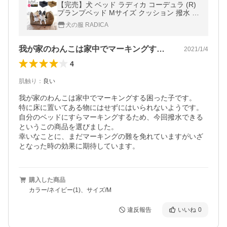
【完売】犬 ベッド ラディカ コーデュラ (R)
プランプベッド Mサイズ クッション 撥水 防
汚 防災 メール便不可
犬の服 RADICA
我が家のわんこは家中でマーキングする困…
2021/1/4
4
肌触り
：
良い
我が家のわんこは家中でマーキングする困った子です。

特に床に置いてある物にはせずにはいられないようです。

自分のベッドにすらマーキングするため、今回撥水できる
というこの商品を選びました。

幸いなことに、まだマーキングの難を免れていますがいざ
となった時の効果に期待しています。
購入した商品
カラー/ネイビー(1)、サイズ/M
違反報告
いいね
0