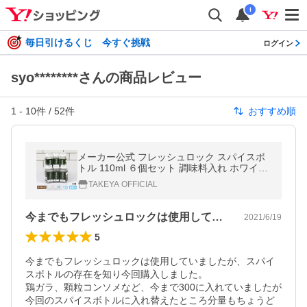
i
毎日引けるくじ 今すぐ挑戦
ログイン
syo********さんの商品レビュー
1
-
10
件 /
52
件
おすすめ順
メーカー公式 フレッシュロック スパイスボ
トル 110ml ６個セット 調味料入れ ホワイト
日本製 保存容器 爆買
TAKEYA OFFICIAL
今までもフレッシュロックは使用していま…
2021/6/19
5
今までもフレッシュロックは使用していましたが、スパイ
スボトルの存在を知り今回購入しました。

鶏ガラ、顆粒コンソメなど、今まで300に入れていましたが

今回のスパイスボトルに入れ替えたところ分量もちょうど