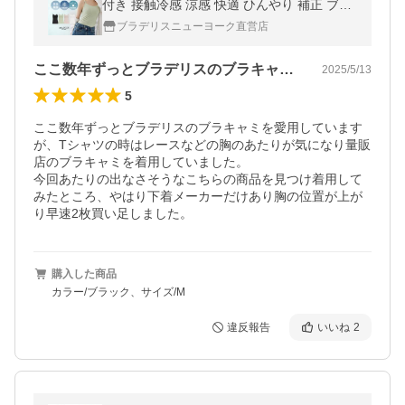
付き 接触冷感 涼感 快適 ひんやり 補正 ブラ
デリス 軽やかフィール快適ブラキャミ オン
ブラデリスニューヨーク直営店
ラインストア限定 定番 爆買
ここ数年ずっとブラデリスのブラキャミを…
2025/5/13
5
ここ数年ずっとブラデリスのブラキャミを愛用しています
が、Tシャツの時はレースなどの胸のあたりが気になり量販
店のブラキャミを着用していました。

今回あたりの出なさそうなこちらの商品を見つけ着用して
みたところ、やはり下着メーカーだけあり胸の位置が上が
購入した商品
カラー/ブラック、サイズ/M
違反報告
いいね
2