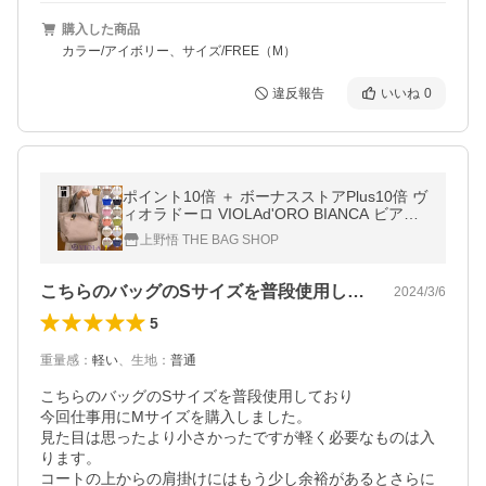
購入した商品
カラー/アイボリー、サイズ/FREE（M）
違反報告
いいね
0
ポイント10倍 ＋ ボーナスストアPlus10倍 ヴ
ィオラドーロ VIOLAd'ORO BIANCA ビアン
カ ナイロン トートバッグ Mサイズ V-2175
上野悟 THE BAG SHOP
こちらのバッグのSサイズを普段使用して…
2024/3/6
5
重量感
：
軽い
、
生地
：
普通
こちらのバッグのSサイズを普段使用しており

今回仕事用にMサイズを購入しました。

見た目は思ったより小さかったですが軽く必要なものは入
ります。

コートの上からの肩掛けにはもう少し余裕があるとさらに