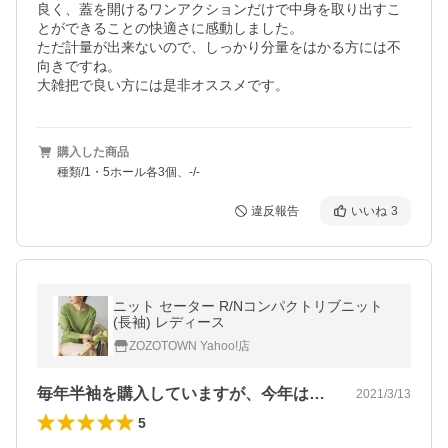
良く、蓋を開けるワンアクションだけで中身を取り出すこ
とができることの快適さに感動しました。

ただ計量が出来ないので、しっかり分量をはかる方には不
向きですね。

大雑把で良い方には是非オススメです。
購入した商品
種類/1・5ホール各3個、-/-
違反報告
いいね
3
ニット セーター R/Nコンパクトリブニット
(長袖) レディース
ZOZOTOWN Yahoo!店
毎年半袖を購入していますが、今年は長袖…
2021/3/13
5