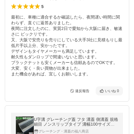
5
最初に、車種に適合するか確認したら、夜間遅い時間に関
わらず、直ぐに返答ありました。

夜間に注文したのに、実質2日で愛知から大阪に届き、敏速
さに ビックリです。

又、大阪で安売りを売りにしている大手3社に見積もりし最
低片手以上分、安かったです。

デザインもタイヤメーカーも満足しています。

耐久性もダンロップで間違いないと思います。

ブラックナットも安くメーカーも信頼あるのでOKです。

大変、安く・良い買物が出来ました。

また機会があれば、宜しくお願いします。
違反報告
いいね
0
U字溝 グレーチング蓋 フタ 溝蓋 側溝蓋 規格
細目 ノンスリップタイプ 溝幅100サイズ用
歩道用〜T-14 OKUN-P3 10-19 日本製
グレーチング・溝蓋の福八商店