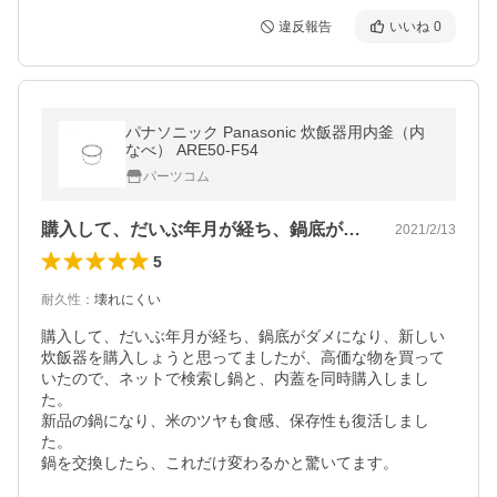
違反報告
いいね
0
パナソニック Panasonic 炊飯器用内釜（内
なべ） ARE50-F54
パーツコム
購入して、だいぶ年月が経ち、鍋底がダメ…
2021/2/13
5
耐久性
：
壊れにくい
購入して、だいぶ年月が経ち、鍋底がダメになり、新しい
炊飯器を購入しょうと思ってましたが、高価な物を買って
いたので、ネットで検索し鍋と、内蓋を同時購入しまし
た。

新品の鍋になり、米のツヤも食感、保存性も復活しまし
た。

鍋を交換したら、これだけ変わるかと驚いてます。