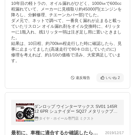
10年目の軽トラの、オイル漏れがひどく、1000㎞で600cc
程漏れていて、メーカーに見積取り約45000円(エンジンを
降ろし、分解修理、チエーンカバー部)でした。

ダメ元で、ネットで調べて、一番良く漏れが止まると載っ
ていたリスロン オイル漏れ剤をオイル交換時に、4リッタ
ーに1瓶入れ、残1リッター弱は注ぎ足し用に置いときまし
た。

結果は、10日程、約700km程走行した時に確認したら、見
事に止まってました(高速走行で80キロ出していたのに)

修理を考えれば、約1/10の価格で済み、大変満足していま
す。
違反報告
いいね
2
ダンロップ ウインターマックス SV01 145R
12 6PR シュナイダー SQ27 メタリックブラ
ック スタッドレスタイヤ ホイール 4本セッ
タイヤ・ホイール専門店 ミクスト
ト
最初に、車種に適合するか確認したら、夜…
2019/12/17