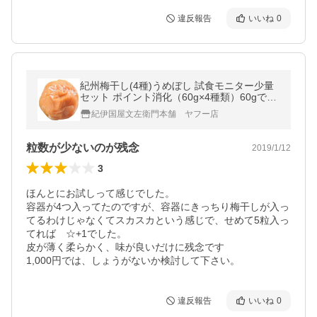
違反報告
いいね
0
紀州梅干し(4種)うめぼし 試食モニター少量
セット ポイント消化（60g×4種類）60gで
2〜3粒 塩度8％ 和歌山県産 南高梅 規格外 訳
紀伊国屋文左衛門本舗 ヤフー店
あり わけありセール 1000円
粒数が少ないのが残念
2019/1/12
3
ほんとにお試しって感じでした。

容器が4つ入ってたのですが、容器にきっちり梅干しが入っ
てるわけじゃなくてスカスカという感じで、せめて5粒入っ
てれば　☆+1でした。

皮が薄く柔らかく、味が良いだけに残念です

1,000円では、しょうがないか検討して下さい。
違反報告
いいね
0