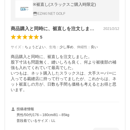
※裾直し(スラックスご購入時限定)
EZAKI NET GOLF
商品購入と同時に、裾直しを注文しました…
2021/2/12
5
サイズ
：
ちょうどよい
、
生地
：
少し厚め
、
伸縮性
：
良い
商品購入と同時に、裾直しを注文しました。

股下寸法も問題無く、縫いしろも良く、何より裾後部の補
強も入れてくれていて最高でした。

いつもは、ネット購入したスラックスは、大手スーパーに
入ってる裁縫店に持って行ってましたが、これからは、ネ
ット裾直しの方が、日数も手間も価格も考えるとお得と思
います。
投稿者情報
男性/50代/176～180cm/81～85kg
普段着ているサイズ：LL