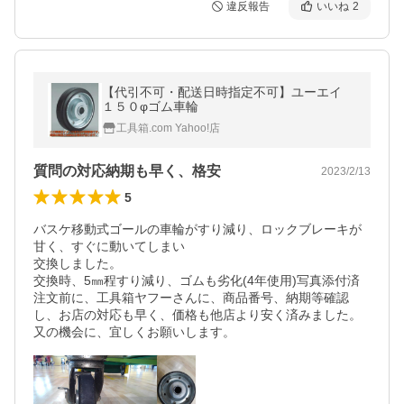
違反報告
いいね
2
【代引不可・配送日時指定不可】ユーエイ
１５０φゴム車輪
工具箱.com Yahoo!店
質問の対応納期も早く、格安
2023/2/13
5
バスケ移動式ゴールの車輪がすり減り、ロックブレーキが
甘く、すぐに動いてしまい

交換しました。

交換時、5㎜程すり減り、ゴムも劣化(4年使用)写真添付済

注文前に、工具箱ヤフーさんに、商品番号、納期等確認
し、お店の対応も早く、価格も他店より安く済みました。

又の機会に、宜しくお願いします。