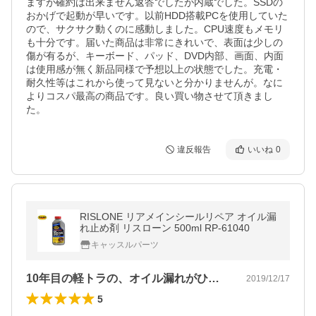
ますが確約は出来ません返答でしたが内蔵でした。SSDの
おかげで起動が早いです。以前HDD搭載PCを使用していた
ので、サクサク動くのに感動しました。CPU速度もメモリ
も十分です。届いた商品は非常にきれいで、表面は少しの
傷が有るが、キーボード、パッド、DVD内部、画面、内面
は使用感が無く新品同様で予想以上の状態でした。充電・
耐久性等はこれから使って見ないと分かりませんが。なに
よりコスパ最高の商品です。良い買い物させて頂きまし
た。
違反報告
いいね
0
RISLONE リアメインシールリペア オイル漏
れ止め剤 リスローン 500ml RP-61040
キャッスルパーツ
10年目の軽トラの、オイル漏れがひどく…
2019/12/17
5