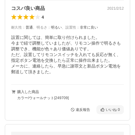
コスパ良い商品
2021/2/12
4
耐久性
：
普通
、
明るさ
：
明るい
、
設置性
：
非常に良い
設置に関しては、簡単に取り付けられました。

今まで紐で調整していましたが、リモコン操作で明るさも
調整でき、機能が色々あり価値ありです。

ただ、設置してリモコンスイッチを入れても反応が無く、
指定ボタン電池を交換したら正常に操作出来ました。

メーカに、連絡したら、早急に謝罪文と新品ボタン電池を
郵送して頂きました。
購入した商品
カラー/ウォールナット[249709]
違反報告
いいね
0