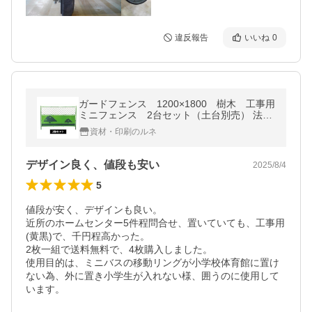
違反報告
いいね
0
ガードフェンス 1200×1800 樹木 工事用
ミニフェンス 2台セット（土台別売） 法人
限定
資材・印刷のルネ
デザイン良く、値段も安い
2025/8/4
5
値段が安く、デザインも良い。

近所のホームセンター5件程問合せ、置いていても、工事用
(黄黒)で、千円程高かった。

2枚一組で送料無料で、4枚購入しました。

使用目的は、ミニバスの移動リングが小学校体育館に置け
ない為、外に置き小学生が入れない様、囲うのに使用して
います。