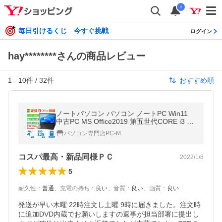
i
毎日引けるくじ 今すぐ挑戦
ログイン
hay********さんの商品レビュー
1
-
10
件 /
32
件
おすすめ順
ノートパソコン パソコン ノートPC Win11
中古PC MS Office2019 第五世代CORE i3 SS
D128GB メモリ4GB 15.6インチ HDMI 東芝
パソコン専門店PC-M
Dynabook B35 訳あり 特価品
コスパ最高・新品同様ＰＣ
2022/1/8
5
耐久性
：
普通
、
充電の持ち
：
良い
、
音質
：
良い
、
画質
：
良い
発送が早い木曜 22時注文し土曜 9時に届きました。注文時
に追加DVD内蔵でお願いしますの返事が担当部署に提出し