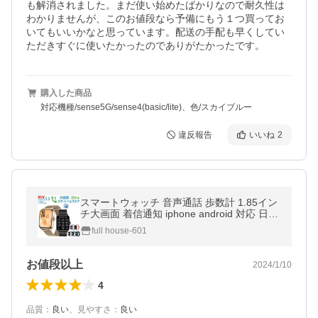
も解消されました。まだ使い始めたばかりなので耐久性は
わかりませんが、このお値段なら予備にもう１つ買ってお
いてもいいかなと思っています。配送の手配も早くしてい
ただきすぐに使いたかったのでありがたかったです。
購入した商品
対応機種/sense5G/sense4(basic/lite)、色/スカイブルー
違反報告
いいね
2
スマートウォッチ 音声通話 歩数計 1.85イン
チ大画面 着信通知 iphone android 対応 日本
語 説明書 日本製センサー 音楽 防水 睡眠 健
full house-601
康管理
お値段以上
2024/1/10
4
品質
：
良い
、
見やすさ
：
良い