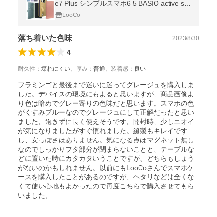
e7 Plus シンプルスマホ6 5 BASIO active se
nse6s wish2 wish zero6 sense6 sense5G se
LooCo
nse4 plus zero5G basic ケース
落ち着いた色味
2023/8/30
4
耐久性
：
壊れにくい
、
厚み
：
普通
、
装着感
：
良い
フラミンゴと最後まで迷いに迷ってグレージュを購入しま
した。デバイスの環境にもよると思いますが、商品画像よ
り色は暗めでグレー寄りの色味だと思います。スマホの色
がくすみブルーなのでグレージュにして正解だったと思い
ました。飽きずに長く使えそうです。開封時、少しニオイ
が気になりましたがすぐ慣れました。縫製もキレイです
し、安っぽさはありません。気になる点はマグネット無し
なのでしっかりフタ部分が閉まらないことと、テーブルな
どに置いた時にカタカタいうことですが、どちらもしょう
がないのかもしれません。以前にもLooCoさんでスマホケ
ースを購入したことがあるのですが、ヘタリなどは全くな
くて使い心地もよかったので再度こちらで購入させてもら
いました。