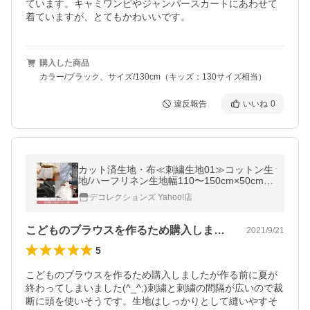
ています。キャミワンピやジャンパースカートにあわせて
着ていますが、とてもかわいいです。
購入した商品
カラー/ブラック、サイズ/130cm（キッズ：130サイズ相当）
違反報告
いいね
0
カット済生地・布≪刺繍生地01≫コットン生
地/ハーフリネン生地幅110〜150cm×50cm
【メール便対応】
デコレクションズ Yahoo!店
こどものブラウスを作るため購入しました…
2021/9/21
5
こどものブラウスを作るため購入しましたが作る前に夏が
終わってしまいました(^_^;)刺繍と刺繍の間隔が広いので裁
断に頭を使いそうです。生地はしっかりとして縫いやすそ