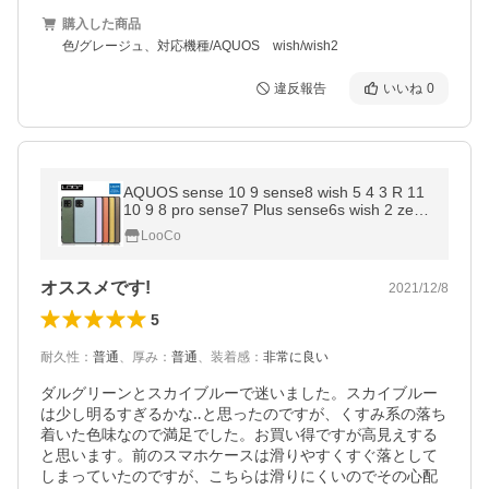
購入した商品
色/グレージュ、対応機種/AQUOS wish/wish2
違反報告
いいね
0
AQUOS sense 10 9 sense8 wish 5 4 3 R 11
10 9 8 pro sense7 Plus sense6s wish 2 zero
6 sense6 lite ケース やさしいスマホ2 背面
LooCo
カバー 本革 ストラップ
オススメです!
2021/12/8
5
耐久性
：
普通
、
厚み
：
普通
、
装着感
：
非常に良い
ダルグリーンとスカイブルーで迷いました。スカイブルー
は少し明るすぎるかな‥と思ったのですが、くすみ系の落ち
着いた色味なので満足でした。お買い得ですが高見えする
と思います。前のスマホケースは滑りやすくすぐ落として
しまっていたのですが、こちらは滑りにくいのでその心配