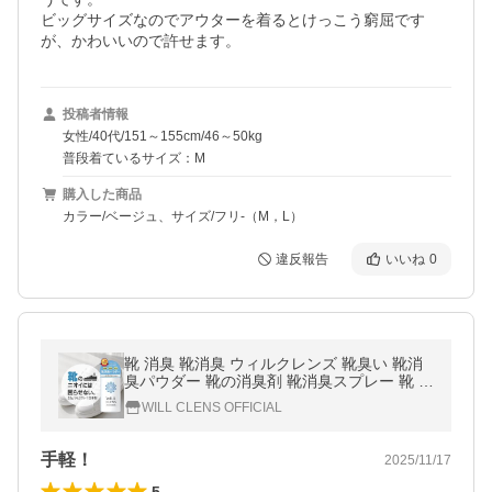
ビッグサイズなのでアウターを着るとけっこう窮屈です
が、かわいいので許せます。
投稿者情報
女性/40代/151～155cm/46～50kg
普段着ているサイズ：M
購入した商品
カラー/ベージュ、サイズ/フリ-（M，L）
違反報告
いいね
0
靴 消臭 靴消臭 ウィルクレンズ 靴臭い 靴消
臭パウダー 靴の消臭剤 靴消臭スプレー 靴 防
臭 シューズパウダー インソール スニーカー
WILL CLENS OFFICIAL
靴箱 匂い消し 爆買
手軽！
2025/11/17
5