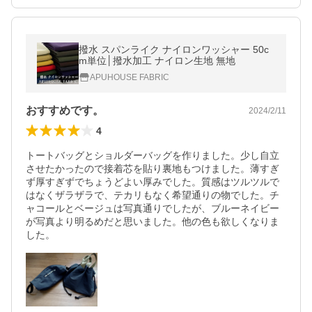
撥水 スパンライク ナイロンワッシャー 50c
m単位│撥水加工 ナイロン生地 無地
APUHOUSE FABRIC
おすすめです。
2024/2/11
4
トートバッグとショルダーバッグを作りました。少し自立
させたかったので接着芯を貼り裏地もつけました。薄すぎ
ず厚すぎずでちょうどよい厚みでした。質感はツルツルで
はなくザラザラで、テカリもなく希望通りの物でした。チ
ャコールとベージュは写真通りでしたが、ブルーネイビー
が写真より明るめだと思いました。他の色も欲しくなりま
した。