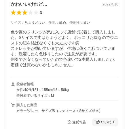
かわいいけれど…
2022/4/16
3
サイズ
：
ちょうどよい
、
生地
：
薄め
、
伸縮性
：
良い
色や裾のフリンジが気に入って店舗で試着して購入しまし
た。Sサイズで丈はちょうどよく、ポッコリお腹なのでウエ
ストの紐を結ばなくても大丈夫です笑

ストレッチが効いていますが、生地は薄くごわついていま
す。洗濯したら色移りしたので注意が必要です。

割引でお安くなっていたので色違いで2本購入しましたが、
定価では買わないかもしれません。
投稿者情報
女性/40代/151～155cm/46～50kg
普段着ているサイズ：M
購入した商品
カラー/グレー、サイズ/S（レディース：Sサイズ相当）
違反報告
いいね
1