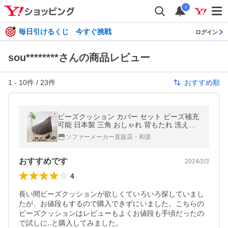
i
毎日引けるくじ 今すぐ挑戦
ログイン
sou********さんの商品レビュー
1
-
10
件 /
23
件
おすすめ順
ビーズクッション カバー セット ビーズ補充
可能 日本製 三角 おしゃれ 背もたれ 洗える
北欧 コンパクト 座椅子
ソファーメーカー直販店・和楽
おすすめです
2024/2/3
4
長い間ビーズクッションが欲しくていろいろ探していまし
たが、お値段もするので購入できずにいました。こちらの
ビーズクッションはレビューもよくお値段も手頃だったの
で試しに‥と購入してみました。
