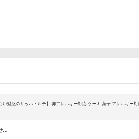
い魅惑のザッハトルテ】 卵アレルギー対応 ケーキ 菓子 アレルギー対応
せ…