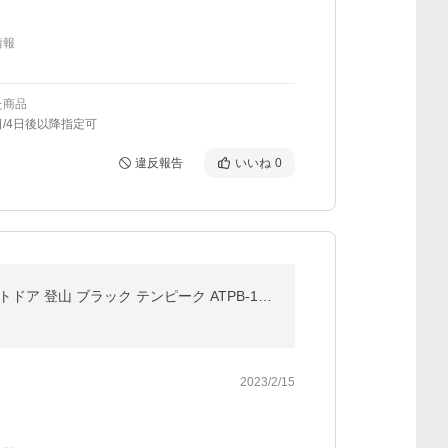
情報
た商品
/4日後以降指定可
違反報告
いいね
0
水筒 超保温ボトル 1.2リットル 1.2L 保温 保冷 真空断熱5層構造 ステンレス 国内最高レベルの保温力 アウトドア 登山 ブラック テンピーク ATPB-1200BK
2023/2/15