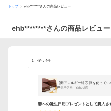
トップ
ehb********さんの商品レビュー
ehb********さんの商品レビュー
1
-
4
件 /
4
件
【卵アレルギー対応 卵を使っていな
果子乃季 Yahoo!店
妻への誕生日用プレゼントとして購入さ