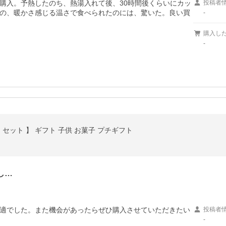
購入。予熱したのち、熱湯入れて後、30時間後くらいにカッ
投稿者
の、暖かさ感じる温さで食べられたのには、驚いた。良い買
-
購入し
-
 セット 】 ギフト 子供 お菓子 プチギフト
し…
適でした。また機会があったらぜひ購入させていただきたい
投稿者
-