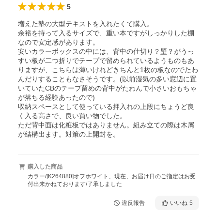
5
増えた塾の大型テキストを入れたくて購入。

余裕を持って入るサイズで、重い本ですがしっかりした棚
なので安定感があります。

安いカラーボックスの中には、背中の仕切り？壁？がうっ
すい板が二つ折りでテープで留められているようものもあ
りますが、こちらは薄いけれどきちんと1枚の板なのでたわ
んだりすることもなさそうです。(以前湿気の多い窓辺に置
いていたCBのテープ留めの背中がたわんで小さいおもちゃ
が落ちる経験あったので)

収納スペースとして使っている押入れの上段にちょうど良
く入る高さで、良い買い物でした。

ただ背中面は化粧板ではありません。組み立ての際は木屑
が結構出ます。対策の上開封を。
購入した商品
カラー/[K264880]オフホワイト、現在、お届け日のご指定はお受
付出来かねております/了承しました
違反報告
いいね
5