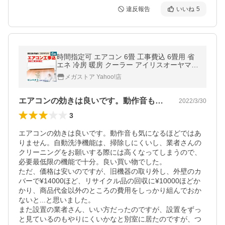
違反報告
いいね
5
時間指定可 エアコン 6畳 工事費込 6畳用 省
エネ 冷房 暖房 クーラー アイリスオーヤマ
2.2kW スタンダード IHF-2204G・R-2204G
メガストア Yahoo!店
新生活
エアコンの効きは良いです。動作音も気に…
2022/3/30
3
エアコンの効きは良いです。動作音も気になるほどではあ
りません。自動洗浄機能は、掃除しにくいし、業者さんの
クリーニングをお願いする際には高くなってしまうので、
必要最低限の機能で十分。良い買い物でした。

ただ、価格は安いのですが、旧機器の取り外し、外壁のカ
バーで¥14000ほど、リサイクル品の回収に¥10000ほどか
かり、商品代金以外のところの費用をしっかり組んでおか
ないと...と思いました。

また設置の業者さん、いい方だったのですが、設置をずっ
と見ているのもやりにくいかなと別室に居たのですが、つ