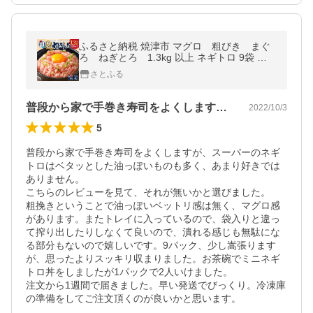
ふるさと納税 焼津市 マグロ 粗びき まぐ
ろ ねぎとろ 1.3kg 以上 ネギトロ 9袋 セ
ット(a10-695)
さとふる
普段から家で手巻き寿司をよくしますが、…
2022/10/3
5
普段から家で手巻き寿司をよくしますが、スーパーのネギ
トロはベタッとした油っぽいものも多く、あまり好きでは
ありません。

こちらのレビューを見て、それが無いかと選びました。

粗挽きということで油っぽいベットリ感は無く、マグロ感
があります。またトレイに入っているので、袋入りと違っ
て搾り出したりしなくて良いので、潰れる感じも無駄にな
る部分もないので嬉しいです。9パック、少し嵩張ります
が、思ったよりスッキリ収まりました。お茶碗でミニネギ
トロ丼をしましたが1パックで2人いけました。

注文から1週間で届きました。早い発送でびっくり。冷凍庫
の準備をしてご注文頂くのが良いかと思います。