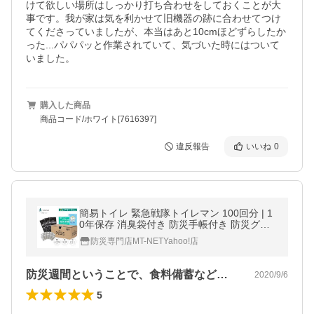
けて欲しい場所はしっかり打ち合わせをしておくことが大
事です。我が家は気を利かせて旧機器の跡に合わせてつけ
てくださっていましたが、本当はあと10cmほどずらしたか
った...パパパッと作業されていて、気づいた時にはついて
いました。
購入した商品
商品コード/ホワイト[7616397]
違反報告
いいね
0
簡易トイレ 緊急戦隊トイレマン 100回分 | 1
0年保存 消臭袋付き 防災手帳付き 防災グッ
ズ アウトドア 日本製凝固剤 ≪ヤマト運輸
防災専門店MT-NETYahoo!店
倉庫より土日祝も出荷≫
防災週間ということで、食料備蓄などを見…
2020/9/6
5