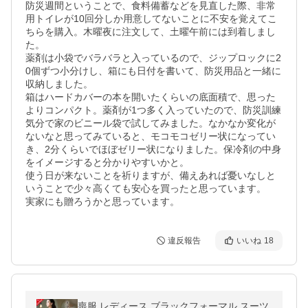
防災週間ということで、食料備蓄などを見直した際、非常
用トイレが10回分しか用意してないことに不安を覚えてこ
ちらを購入。木曜夜に注文して、土曜午前には到着しまし
た。

薬剤は小袋でバラバラと入っているので、ジップロックに2
0個ずつ小分けし、箱にも日付を書いて、防災用品と一緒に
収納しました。

箱はハードカバーの本を開いたくらいの底面積で、思った
よりコンパクト。薬剤が1つ多く入っていたので、防災訓練
気分で家のビニール袋で試してみました。なかなか変化が
ないなと思ってみていると、モコモコゼリー状になってい
き、2分くらいでほぼゼリー状になりました。保冷剤の中身
をイメージすると分かりやすいかと。

使う日が来ないことを祈りますが、備えあれば憂いなしと
いうことで少々高くても安心を買ったと思っています。

実家にも贈ろうかと思っています。
違反報告
いいね
18
喪服 レディース ブラックフォーマル スーツ