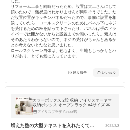
した。

リフォーム工事と同時だったため、設置は大工さんにして
頂いたので、難易度はわかりませんが簡単そうでした。た
だ設置位置がキッチンパネルだったので、事前に設置を相
談していたら、ロールスクリーンのためにパネル下にネジ
を受けるための板を貼って下さったり、パネルは手のドラ
イバーでは開かないからと設置までお願いしたり。素人は
そのあたりわからないので、ネジの受けがちゃんとあるか
とか考えないとだなと思いました。

ロールスクリーン自体は、色もよく、生地もしっかりとハ
リがあり、とても気に入っています。
違反報告
いいね
0
カラーボックス 2段 収納 アイリスオーヤマ
収納ボックス オープンラック a4サイズ 本棚
おしゃれ 北欧 書類 収納棚 棚 CBボックス 収
アイリスプラザ Yahoo!店
納ラック CX-2F
増えた塾の大型テキストを入れたくて購入…
2022/2/2