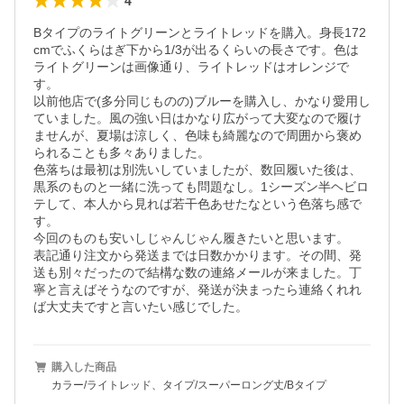
4
Bタイプのライトグリーンとライトレッドを購入。身長172
cmでふくらはぎ下から1/3が出るくらいの長さです。色は
ライトグリーンは画像通り、ライトレッドはオレンジで
す。

以前他店で(多分同じものの)ブルーを購入し、かなり愛用し
ていました。風の強い日はかなり広がって大変なので履け
ませんが、夏場は涼しく、色味も綺麗なので周囲から褒め
られることも多々ありました。

色落ちは最初は別洗いしていましたが、数回履いた後は、
黒系のものと一緒に洗っても問題なし。1シーズン半ヘビロ
テして、本人から見れば若干色あせたなという色落ち感で
す。

今回のものも安いしじゃんじゃん履きたいと思います。

表記通り注文から発送までは日数かかります。その間、発
送も別々だったので結構な数の連絡メールが来ました。丁
寧と言えばそうなのですが、発送が決まったら連絡くれれ
ば大丈夫ですと言いたい感じでした。
購入した商品
カラー/ライトレッド、タイプ/スーパーロング丈/Bタイプ