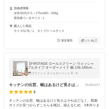
投稿者情報
女性/30代/171～175cm/61～65kg
普段着ているサイズ：L
購入した商品
サイズ/11号／L、タイプ/トールサイズ
違反報告
いいね
2
【FIRSTAGE ロールスクリーン ウォッシャ
ブルタイプ オーダーメイド 幅 136-180cm ×
高さ 91-180cm】TKW 立川 送料無料 インテ
ブラインド タイルカーペット R・K
リア 寝具 カーテン
キッチンの出窓、幅はあるけど長さはそれ…
2018/12/17
5
キッチンの出窓、幅はあるけど長さはそれほどなく、既製
サイズが見つからずこちらを検討。揃えるため、3本作りま