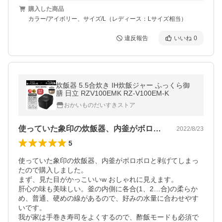
購入した商品
カラー/アイボリー、サイズ/L（レディース：Lサイズ相当）
違反報告
いいね
0
炊飯器 5.5合炊き IH炊飯ジャー ふっくら御
膳 日立 RZV100EMK RZ-V100EM-K
おかいものだいすきストア
使っていた象印の炊飯器、内釜がボロボロ…
2022/8/23
5
使っていた象印の炊飯器、内釜がボロボロと剥げてしまっ
たので購入しました。

まず、見た目がかっこいいw おしゃれに見えます。

肝心の味も美味しい。釜の内側に各合(1、2…合)の柔らか
め、普通、硬めの線があるので、好みの水量に合わせやす
いです。

我が家は手巻き寿司をよくするので、酢飯モードも必須で