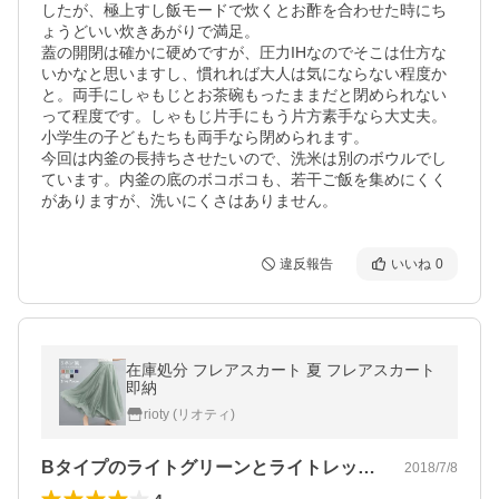
したが、極上すし飯モードで炊くとお酢を合わせた時にち
ょうどいい炊きあがりで満足。

蓋の開閉は確かに硬めですが、圧力IHなのでそこは仕方な
いかなと思いますし、慣れれば大人は気にならない程度か
と。両手にしゃもじとお茶碗もったままだと閉められない
って程度です。しゃもじ片手にもう片方素手なら大丈夫。
小学生の子どもたちも両手なら閉められます。

今回は内釜の長持ちさせたいので、洗米は別のボウルでし
ています。内釜の底のボコボコも、若干ご飯を集めにくく
がありますが、洗いにくさはありません。
違反報告
いいね
0
在庫処分 フレアスカート 夏 フレアスカート
即納
rioty (リオティ)
Bタイプのライトグリーンとライトレッド…
2018/7/8