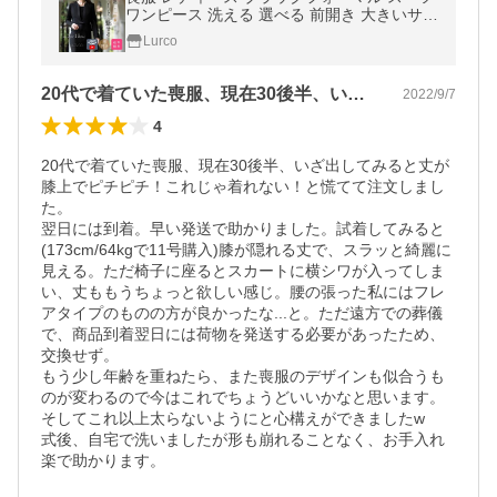
ワンピース 洗える 選べる 前開き 大きいサイ
ズ ロング丈 トールサイズ あすつく S/M/L/L
Lurco
L/3L/4L/5L 2967104
20代で着ていた喪服、現在30後半、い…
2022/9/7
4
20代で着ていた喪服、現在30後半、いざ出してみると丈が
膝上でピチピチ！これじゃ着れない！と慌てて注文しまし
た。

翌日には到着。早い発送で助かりました。試着してみると
(173cm/64kgで11号購入)膝が隠れる丈で、スラッと綺麗に
見える。ただ椅子に座るとスカートに横シワが入ってしま
い、丈ももうちょっと欲しい感じ。腰の張った私にはフレ
アタイプのものの方が良かったな...と。ただ遠方での葬儀
で、商品到着翌日には荷物を発送する必要があったため、
交換せず。

もう少し年齢を重ねたら、また喪服のデザインも似合うも
のが変わるので今はこれでちょうどいいかなと思います。
そしてこれ以上太らないようにと心構えができましたw

式後、自宅で洗いましたが形も崩れることなく、お手入れ
楽で助かります。