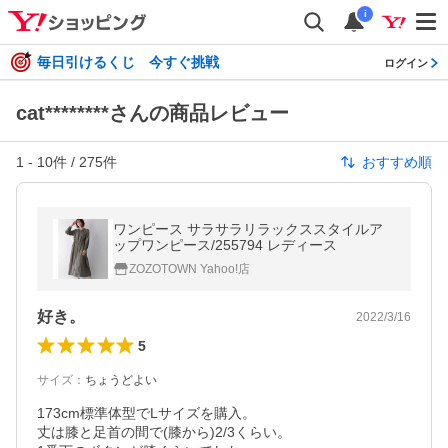
i
毎日引けるくじ 今すぐ挑戦
ログイン
cat********さんの商品レビュー
1
-
10
件 /
275
件
おすすめ順
ワンピース サラサラリラックススタイルア
ップワンピース/255794 レディース
ZOZOTOWN Yahoo!店
好き。
2022/3/16
5
サイズ
：
ちょうどよい
173cm標準体型でLサイズを購入。

丈は膝と足首の間で(膝から)2/3くらい。
