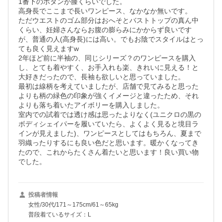
1番下のボタンが膝くらいでした。

高身長でここまで長いワンピース、なかなか無いです。

ただウエストのゴム部分はおへそとバストトップの真ん中
くらい、妊婦さんならお腹の膨らみにかからず良いです
が、普通の人(高身長)には高い。でもお陰でスタイルはとっ
ても良く見えますw

2年ほど前に半袖の、同じシリーズ？のワンピースを購入
し、とても着やすく、お手入れも楽、きれいに見える！と
大好きだったので、長袖も欲しいと思っていました。

最初は線柄を考えていましたが、店舗で見てみると思った
よりも柄の緑色の印象が強くイメージと違ったため、それ
よりも落ち着いたアイボリーを購入しました。

室内での試着では透け感は思ったよりなく(ユニクロの黒の
ボディシェイパーを履いていたら、よくよく見ると境目ラ
インが見えました)、ワンピースとしてはもちろん、夏まで
羽織ったりするにも良い色だと思います。暖かくなってき
たので、これからたくさん着たいと思います！良い買い物
でした。
投稿者情報
女性/30代/171～175cm/61～65kg
普段着ているサイズ：L