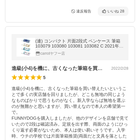
違反報告
いいね
28
(連) コンパクト 片面2段式 ペンケース 筆箱
103079 103080 103081 103082 C 2021年1
1月
carrotヤフー店
進級(小4)を機に、古くなった筆箱を買…
2022/2/28
5
進級(小4)を機に、古くなった筆箱を買い替えたいというこ
とで多くの実店舗を回りましたが、どこも無地の同じよう
なものばかりで思うものがなく。新入学ならば無地を選ぶ
のが無難かと思いますが、買い替えなので本人の希望第一
で。

FUNNYDOGを購入しましたが、他のデザインを店舗で見て
いたので2段は確認済み。定規を出す際、両面のようにひっ
くり返す必要がないため、本人は使い易いそうです。入学
時、ウチの学校では片面筆箱推奨(両面だと文具を落とした