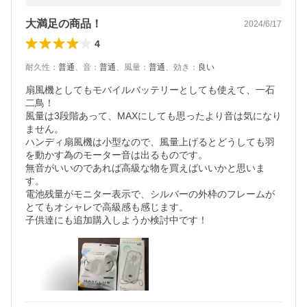
大満足の商品！
2024/6/17
4
耐久性
：
普通
、
音
：
普通
、
風量
：
普通
、
効き
：
良い
扇風機としてもモバイルバッテリーとしても使えて、一石
二鳥！

風量は3段階あって、MAXにしても思ったより音は気になり
ません。

ハンディ扇風機は小型なので、風量上げるとどうしても羽
を動かす為のモーター音は出るものです。

無音がいいのであれば高級な物を買えばいいかと思いま
す。

電池残量がモニター表示で、シルバーの外枠のフレームが
とてもオシャレで高級感も感じます。

子供達にも追加購入しようか検討中です！