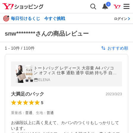
i
毎日引けるくじ 今すぐ挑戦
ログイン
snw********さんの商品レビュー
1
-
10
件 /
110
件
おすすめ順
トートバッグ レディース 大容量 A4 パソコ
ン オフィス 仕事 通勤 通学 収納 持ち手 自立
軽い 軽量 パスケース付 旅行 バッグ 鞄 かば
ELENA
ん 女性 シンプル 大きめ
大満足のバック
2023/3/23
5
重量感
：
普通
、
生地
：
普通
お値段以上に高く見えて、カバンのつくりもしっかりして
います。
