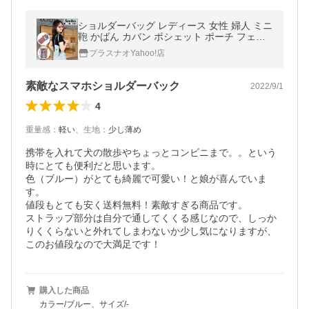
ショルダーバッグ レディース 女性 婦人 ミニ
鞄 かばん カバン ポシェット ポーチ フェイ
クレザー 斜め掛け シンプル コンパクト スマ
プラスナオYahoo!店
ホ 長方形
素敵なスマホショルダーバック
2022/9/1
4
重量感
：
軽い
、
生地
：
少し薄め
携帯を入れて犬の散歩やちょっとコンビニまで。。という
時にとても便利だと思います。

色（ブルー）がとても綺麗で可愛い！と娘が喜んでいま
す。

値段もとても安く送料無料！素敵すぎる商品です。

ストラップ部分は自分で通してくくる感じなので、しっか
りくくらないと外れてしまわないか少し気になりますが、
このお値段なので大満足です！
購入した商品
カラー/ブルー、サイズ/-