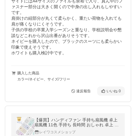
サイドにはA4サイズのファイルも余裕で入り、真ん中のフ
ァスナー部分は大きく開くので中身の出し入れもしやすい
です。

肩掛けの紐部分が丸くて柔らかく、重たい荷物を入れても
肩が痛くなりにくそうです。

子供の学校の卒業入学シーズンと重なり、学校説明会や懇
談などこれから沢山出番がありそうです。

ネイビーを購入したので、ブラックのスーツにも柔らかい
印象で使えそうです。

購入した商品
カラー/ネイビー、サイズ/フリー
違反報告
いいね
0
【爆買】ハンディファン 手持ち扇風機 卓上
扇風機 11色 手持ち 長時間 おしゃれ 卓上 携
帯扇風機 首掛け扇風機 軽量 夏対策 スタンド
レイワコスメショップ
MASCLUB公式