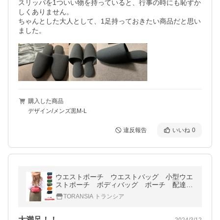
スリッパを1ついい物を持っていると、行事の時にも恥ずか
しくありません。

ちゃんとした大人として、1足持っておきたい商品だと思い
ました。
購入した商品
デザイン/メンズ黒M-L
違反報告
いいね
0
ウエストポーチ ウエストバッグ 小型ウエ
ストポーチ ボディバッグ ポーチ 配達
サイクリング バッグ メンズ レディー
TORANSIA トランシア
ス
大満足！！
2024/3/12