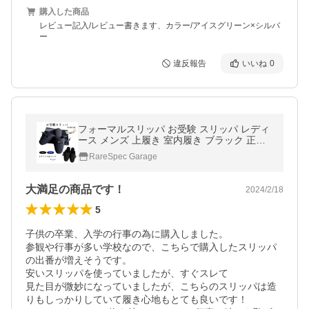
購入した商品
レビュー記入/レビュー書きます、カラー/アイスグリーン×シルバ
ー
違反報告
いいね
0
フォーマルスリッパ お受験 スリッパ レディ
ース メンズ 上履き 室内履き ブラック 正装
男性 袋付き 黒 ネイビー 冠婚葬祭 リボン
RareSpec Garage
大満足の商品です！
2024/2/18
5
子供の卒業、入学の行事の為に購入しました。

参観や行事が多い学校なので、こちらで購入したスリッパ
の出番が増えそうです。

安いスリッパを使っていましたが、すぐスレて

見た目が微妙になっていましたが、こちらのスリッパは造
りもしっかりしていて履き心地もとても良いです！
