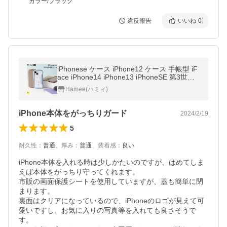
カラー/ブラック
違反報告
いいね
0
iPhonese ケース iPhone12 ケース 手帳型 iF
ace iPhone14 iPhone13 iPhoneSE 第3世代
第2世代 iPhone15pro ケース ダイアリー ク
Hamee(ハミィ)
リア おしゃれ 韓国
iPhone本体をがっちりガード
2024/2/19
5
耐久性
：
普通
、
厚み
：
普通
、
装着感
：
良い
iPhone本体を入れる時は少しかたいのですが、はめてしま
えば本体をがっちり守ってくれます。

市販の画面保護シートを使用していますが、蓋も簡単に閉
まります。

裏面はクリアになっているので、iPhoneのロゴが見えて可
愛いですし、お気に入りの写真等を入れても良さそうで
す。
