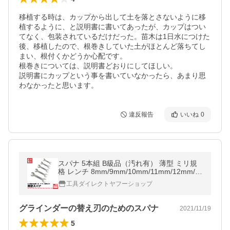
移植する時は、カップから出して土を落とさないように移
植するように、と説明書に書いてあったが、カップはつい
てなく、包装されているだけだった。苗木は1日水につけた
後、移植したので、根巻きしていた土がほとんど落ちてし
まい、根付くかどうか心配です。

根巻きについては、説明書どおりにしてほしい。

説明書にカップという事を書いていなかったら、あまり思
わなかったと思います。
違反報告
いいね
0
スパナ 5本組 B級品（汚れ有） 薄型 ミリ規
格 レンチ 8mm/9mm/10mm/11mm/12mm/1
3mm/14mm/15mm/16mm/17mm 送料無料
工具ダイレクトヤフーショップ
グラインダーの替え刃のためのスパナ
2021/11/19
5