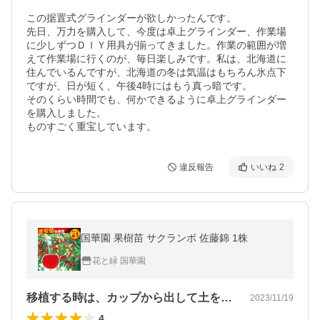
この据置式グラインダーが欲しかったんです。

先日、万力を購入して、今度は卓上グラインダー、作業場
に少しずつＤＩＹ用具が揃ってきました。作業の範囲が増
えて作業場に行くのが、毎日楽しみです。私は、北海道に
住んでいるんですが、北海道の冬は気温はもちろん氷点下
ですが、日が短く、午後4時にはもう真っ暗です。

そのくらい時間でも、何かできるように卓上グラインダー
を購入しました。

ものすごく重宝しています。
違反報告
いいね
2
国華園 果樹苗 サクランボ 佐藤錦 1株
花と緑 国華園
移植する時は、カップから出して土を落と…
2023/11/19
4