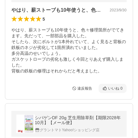
やはり、薪ストーブも10年使うと、色々…
2023/9/30
5
やはり、薪ストーブも10年使うと、色々修理箇所がでてき
ます。先だって、一部部品を購入した。

そしたら、次にボルトが1本外れていて、よく見ると背板の
鉄板のネジが劣化して1箇所潰れていました。

多分高温のせいでしょう。

ガスケットロープの劣化も激しく今回とりあえず購入しま
した。

背板の鉄板の修理はそれからだと考えました。
違反報告
いいね
0
シバゲンDF 20g 芝生用除草剤【期限2028年
10月】【メール便】
グラントマトYahoo!ショッピング店