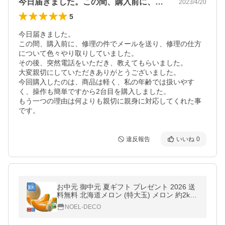
今日届きました。この間、購入前に、修理…
2023/4/20
5
今日届きました。

この間、購入前に、修理の件でメールを送り、修理の仕方
について色々やり取りしていました。

その後、突然電話をいただき、教えてもらいました。

大変親切にしていただきありがとうございました。

今回購入したのは、商品は軽く、私の年齢では扱いやす
く、操作も簡単ですから2台目を購入しました。

もう一つの理由は何よりも親切に親身に対応してくれた事
です。
違反報告
いいね
0
お中元 御中元 夏ギフト プレゼント 2026 送
料無料 北海道メロン (特大玉) メロン 約2kg
赤肉 めろん フルーツ 果物 くだもの 果物詰
NOEL-DECO
め合わせ 北海道産 Q10-7B