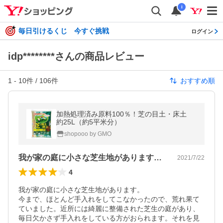
i
毎日引けるくじ 今すぐ挑戦
ログイン
idp********さんの商品レビュー
1
-
10
件 /
106
件
おすすめ順
加熱処理済み原料100％！芝の目土・床土
約25L（約5平米分）
shopooo by GMO
我が家の庭に小さな芝生地があります。今…
2021/7/22
4
我が家の庭に小さな芝生地があります。

今まで、ほとんど手入れをしてこなかったので、荒れ果て
ていました。近所には綺麗に整備された芝生の庭があり、
毎日欠かさず手入れをしている方がおられます。それを見