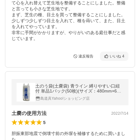
て心を入れ替えて芝生地を整備することにしました。整備
と言っても小さな芝生地です。

まず、芝生の種、目土を買って整備することにしました。
少しずつ少しずつ目土を入れて、種を蒔いて、また、目土
を入れてやっています。

非常に手間がかかりますが、やりがいのある庭仕事だと感
じています。
違反報告
いいね
4
土のう袋(土嚢袋) 青ライン 縛りやすい口紐
付 単品1パック(50枚)(サイズ：480mm×620
mm) ポリエチレン製 水害に備える防災備品
島道具Yahoo!ショッピング店
や建設現場用★
土嚢の使用方法
2022/7/14
5
胆振東部地震で倒壊寸前の外塀を補修するために買いまし
た。
