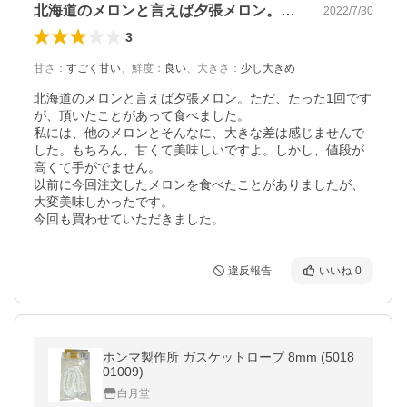
北海道のメロンと言えば夕張メロン。ただ…
2022/7/30
3
甘さ
：
すごく甘い
、
鮮度
：
良い
、
大きさ
：
少し大きめ
北海道のメロンと言えば夕張メロン。ただ、たった1回です
が、頂いたことがあって食べました。

私には、他のメロンとそんなに、大きな差は感じませんで
した。もちろん、甘くて美味しいですよ。しかし、値段が
高くて手がでません。

以前に今回注文したメロンを食べたことがありましたが、
大変美味しかったです。

今回も買わせていただきました。
違反報告
いいね
0
ホンマ製作所 ガスケットロープ 8mm (5018
01009)
白月堂