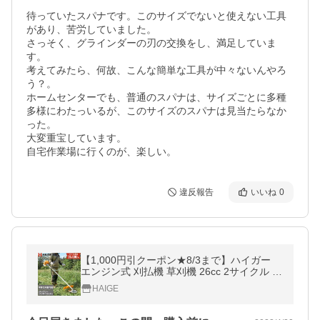
待っていたスパナです。このサイズでないと使えない工具
があり、苦労していました。

さっそく、グラインダーの刃の交換をし、満足していま
す。

考えてみたら、何故、こんな簡単な工具が中々ないんやろ
う？。

ホームセンターでも、普通のスパナは、サイズごとに多種
多様にわたっいるが、このサイズのスパナは見当たらなか
った。

大変重宝しています。

自宅作業場に行くのが、楽しい。
違反報告
いいね
0
【1,000円引クーポン★8/3まで】ハイガー
エンジン式 刈払機 草刈機 26cc 2サイクル 両
手ハンドル チップソー 軽量 HG-BC260 1年
HAIGE
保証