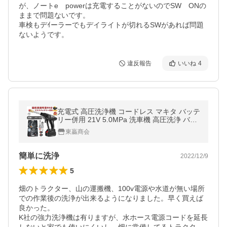
が、ノートe　powerは充電することがないのでSW　ONの
ままで問題ないです。

車検もデｲーラーでもデイライトが切れるSWがあれば問題
ないようです。
違反報告
いいね
4
充電式 高圧洗浄機 コードレス マキタ バッテ
リー併用 21V 5.0MPa 洗車機 高圧洗浄 バケ
ツ タンク コンパクト ハンディ 強力 家庭用
東贏商会
高圧洗浄機 外壁掃除 大掃除
簡単に洗浄
2022/12/9
5
畑のトラクター、山の運搬機、100v電源や水道が無い場所
での作業後の洗浄が出来るようになりました。早く買えば
良かった。

K社の強力洗浄機は有りますが、水ホース電源コードを延長