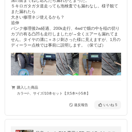
溝の面までねじ込んだら漏れがとまった。

５キロガタガタ道走っても泡検査でも漏れなし。様子観て
また漏れたら

大きい修理ネジ使えるかも？

追伸

パンク修理後2w経過、200k走行、4wdで畑の中を稲の切り
カブの有る凸凹も走行しましたが→全くエアーも漏れてま
せん。タイヤの溝に＋ネジ刺さった様に見えますが、1月の
ディーラー点検では事前に説明します。（保てば）
購入した商品
カラー/-、サイズ/10本セット【大5本×小5本】
違反報告
いいね
5