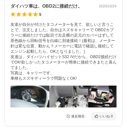
ダイハツ車は、OBD2に接続だけ。
2020/10/24
5
友達が自分が付けたタコメーターを見て、欲しいと言うこ
とで、注文しました。自分はスズキキャリーで OBD2カプ
ラーに接続だけでは駄目で左足横の足元のカバーはずして
茶色線から回転信号を白線に別途接続！(最初は、メーター
針は変な位置、動かん？メーカーに電話で確認し接続して
エンジン起動したら、OKとなりました。)

友達は、ダイハツハイゼットS32 IVだから、OBD2接続だけ
でOK!欲しかったタコメーターが簡単に接続できまたと喜ん
でました。

写真は、キャリーです。

車検もスズキディーラで問題なくOK!
違反報告
いいね
0