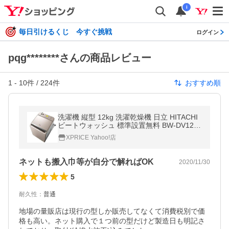
i
毎日引けるくじ 今すぐ挑戦
ログイン
pqg********さんの商品レビュー
1
-
10
件 /
224
件
おすすめ順
洗濯機 縦型 12kg 洗濯乾燥機 日立 HITACHI
ビートウォッシュ 標準設置無料 BW-DV120
E(N) シャンパン 乾燥6kg
XPRICE Yahoo!店
ネットも搬入巾等が自分で解ればOK
2020/11/30
5
耐久性
：
普通
地場の量販店は現行の型しか販売してなくて消費税別で価
格も高い。ネット購入で１つ前の型だけど製造日も明記さ