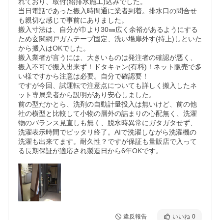
れており、取付(給排水施工)込みでした。

当日電話であった搬入時間通に業者到着。排水口の問合せ
も親切な感じで事前にありました。

搬入寸法は、自分が巾より30㎜広く余裕があるようにする
ため玄関網戸ガムテープ固定、洗い場扉外す(持上)しといた
から搬入はOKでした。

搬入業者が言うには、大きいものは発注者の確認が悪く、
搬入不可で搬入出来ず！ドタキャン(有料)！ネット販売で多
い様ですから注意は必要。自分で確認要！

ですが今回、試運転で注意点についても詳しく搬入したネ
ット専属業者から説明があり安心しました。

前の型だかとら、洗剤の自動計量投入は無いけど、前の他
社の横型と比較して小物の層外の詰まりの心配無く、洗濯
物のバランス見直しも無く、脱水時異常にガタガタせず、
洗濯表示時間でピッタリ終了。AIで洗濯しながら洗濯機の
洗濯も出来てます。耐久性？ですが保証も量販店で入って
る長期保証が適応され製造日から6年OKです。
違反報告
いいね
0