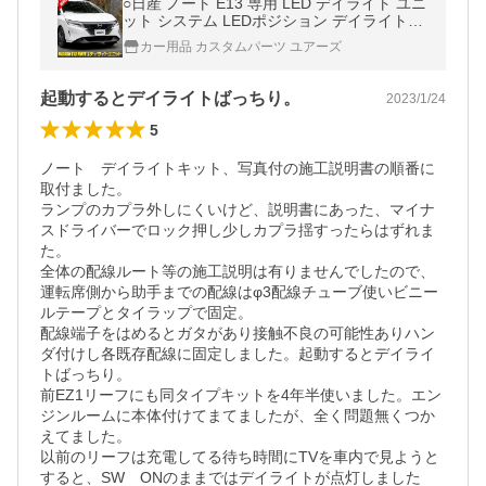
○日産 ノート E13 専用 LED デイライト ユニ
ット システム LEDポジション デイライト化
ドレスアップ[２]
カー用品 カスタムパーツ ユアーズ
起動するとデイライトばっちり。
2023/1/24
5
ノート　デイライトキット、写真付の施工説明書の順番に
取付ました。

ランプのカプラ外しにくいけど、説明書にあった、マイナ
スドライバーでロック押し少しカプラ揺すったらはずれま
た。　

全体の配線ルート等の施工説明は有りませんでしたので、
運転席側から助手までの配線はφ3配線チューブ使いビニー
ルテープとタイラップで固定。

配線端子をはめるとガタがあり接触不良の可能性ありハン
ダ付けし各既存配線に固定しました。起動するとデイライ
トばっちり。

前EZ1リーフにも同タイプキットを4年半使いました。エン
ジンルームに本体付けてまてましたが、全く問題無くつか
えてました。

以前のリーフは充電してる待ち時間にTVを車内で見ようと
すると、SW　ONのままではデイライトが点灯しました