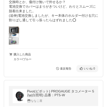
交換時とか、傷付け無いで外せるか？

電池交換でカバーはまりがきついけど、わりとスムーズに
脱着出来ました。

(追伸)電池交換しましたが、キー本体のホルダー付ける穴に
割りばし通して引っ張ったらはずれました⭕
購入した商品
カラー/ブルー
違反報告
いいね
0
Pivot(ピボット) PROGAUGE タコメーター 5
2φ(白照明) 品番：PT5-W
ななこ屋