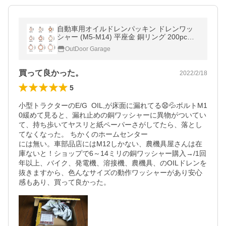
自動車用オイルドレンパッキン ドレンワッ
シャー (M5-M14) 平座金 銅リング 200pcセ
ット エンジンオイル交換の必需品 ODGN2
OutDoor Garage
-T072
買って良かった。
2022/2/18
5
小型トラクターのE/G  OIL,が床面に漏れてる😧💦ボルトM1
0緩めて見ると、漏れ止めの銅ワッシャーに異物がついてい
て、持ち歩いてヤスリと紙ペーパーさがしてたら、落とし
てなくなった。 ちかくのホームセンター

には無い。車部品店にはM12しかない、農機具屋さんは在
庫ないと！ショップで6～14ミリの銅ワッシャー購入→/1回
年以上、バイク、発電機、溶接機、農機具、のOILドレンを
抜きますから、色んなサイズの動作ワッシャーがあり安心
感もあり、買って良かった。