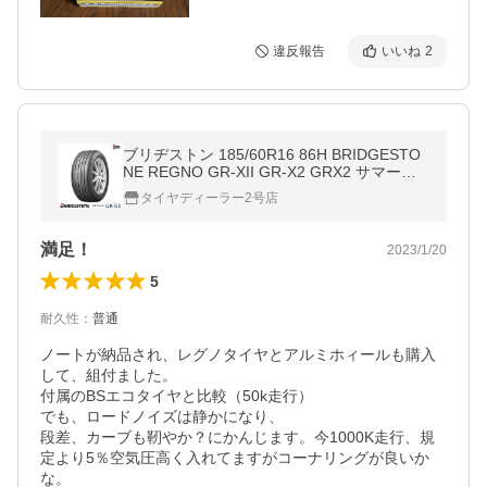
違反報告
いいね
2
ブリヂストン 185/60R16 86H BRIDGESTO
NE REGNO GR-XII GR-X2 GRX2 サマータ
イヤ
タイヤディーラー2号店
満足！
2023/1/20
5
耐久性
：
普通
ノートが納品され、レグノタイヤとアルミホィールも購入
して、組付ました。

付属のBSエコタイヤと比較（50k走行）

でも、ロードノイズは静かになり、

段差、カーブも靭やか？にかんじます。今1000K走行、規
定より5％空気圧高く入れてますがコーナリングが良いか
な。
