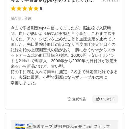
今まで手首測定typeを使ってましたが…
2021/12/1
5
耐久性
：
普通
今まで手首測定typeを使ってましたが、脳血栓で入院時
間、血圧が低いより病気に有効と言う事と、これまで飲用
してた、アムロジピンを止めたことと血圧測定を止めてい
ました。先日通院時血圧の話になり再度血圧測定と日々の
記録を始め上腕測定式の話があり、腕に巻くtypeからスポ
ットアーム式の血圧計購入検討。10000円→安い！ポイン
トも21%！で即購入、2006年から2030年の日付けが設定出
来るから新品だけど、古い型。

筒の中に腕を入れて簡単に測定、2名まで測定値記録できる
し。夫婦に最適。小型で邪魔にならずテーブルの端に

常備しました。
違反報告
いいね
0
保護テープ 透明 幅10cm 長さ5ｍ スカッフ