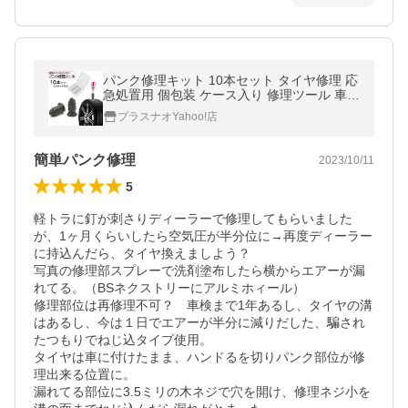
パンク修理キット 10本セット タイヤ修理 応
急処置用 個包装 ケース入り 修理ツール 車用
品 カー用品 ネジ式 シリコン 自動車用 タイ
プラスナオYahoo!店
ヤ修理ゴム釘
簡単パンク修理
2023/10/11
5
軽トラに釘が刺さりディーラーで修理してもらいました
が、1ヶ月くらいしたら空気圧が半分位に→再度ディーラー
に持込んだら、タイヤ換えましよう？

写真の修理部スプレーで洗剤塗布したら横からエアーが漏
れてる。（BSネクストリーにアルミホィール）

修理部位は再修理不可？　車検まで1年あるし、タイヤの溝
はあるし、今は１日でエアーが半分に減りだした、騙され
たつもりでねじ込タイプ使用。

タイヤは車に付けたまま、ハンドるを切りパンク部位が修
理出来る位置に。

漏れてる部位に3.5ミリの木ネジで穴を開け、修理ネジ小を