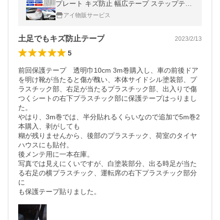
プレート キズ防止 幅広テープ ステップテー
プ 補修テープ サイドステップ保護
アイ物販サービス
土足でもキズ防止テープ
2023/2/13
5
前回保護テープ　透明巾10cm 3m巻購入し、車の前後ドア
を明け靴が当たると傷が醜い、本体サイドシル塗装部、プ
ラスチック部、右足が当たるプラスチック部、出入りで傷
つくシートの右下プラスチック部に保護テープはっりまし
た。

やはり、3m巻では、半分貼れるくらいなので追加で5m巻2
本購入、剥がしても

糊が残りませんから、後部のプラスチック、荷室のタイヤ
ハウスにも貼付。

後メンテ用に一本在庫。

写真では見えにくいですが、白塗装部分、出る時足が当た
る右足の横プラスチック、運転席の右下プラスチック部分
に

も保護テープ貼りました。