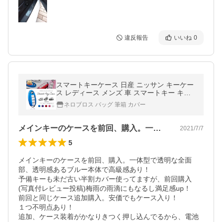
違反報告
いいね
0
スマートキーケース 日産 ニッサン キーケー
ス レディース メンズ 車 スマートキー キー
カバー スマートキーカバー
ネロブロス バッグ 筆箱 カバー
メインキーのケースを前回、購入。一体型…
2021/7/7
5
メインキーのケースを前回、購入。一体型で透明な全面
部、透明感あるブルー本体で高級感あり！

予備キーも未だ古い半割カバー使ってますが、前回購入

(写真付レビュー投稿)梅雨の雨滴にもなるし満足感up！

前回と同じケース追加購入。安価でもケース入り！

１つ不明点あり！

追加、ケース装着がかなりきつく押し込んでるから、電池