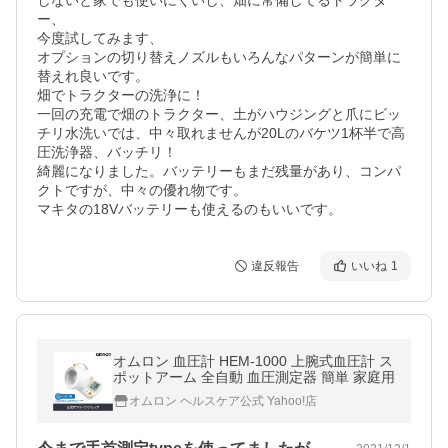
しないと家でも使いにくいし、畑に常備してるトラクタ
ー、

今度試してみます、

オプションの切り替えノズルもいろんなパターンが簡単に
替えれ良いです。

畑でトラクターの洗浄に！

一回の充電で畑のトラクター、土がハウジングと爪にビッ
チリ水洗いでは、中々取れませんが20Lのバケツ1杯半で高
圧洗浄器、バッチリ！

綺麗になりました。バッテリーもまだ残量があり、コンパ
クトですが、中々の優れ物です。

マキタの18Vバッテリーも使えるのもいいです。
違反報告
いいね
1
オムロン 血圧計 HEM-1000 上腕式血圧計 ス
ポットアーム 全自動 血圧測定器 簡単 家庭用
オムロン ヘルスケア公式 Yahoo!店