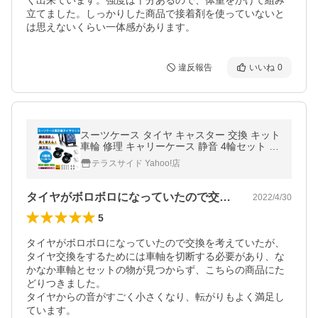
く出来ています。強度は十分あるので、体重をかけて組み
立てました。しっかりした商品で接着剤を使っていないと
は思えないくらい一体感があります。
違反報告
いいね
0
スーツケース タイヤ キャスター 交換 キット
車輪 修理 キャリーケース 静音 4輪セット 取
替え 60mm 64mm 70mm
テラスサイド Yahoo!店
タイヤがボロボロになっていたので交換を…
2022/4/30
5
タイヤがボロボロになっていたので交換を考えていたが、
タイヤ交換をするためには車軸を切断する必要があり、な
かなか車軸とセットの物が見つからず、こちらの商品にた
どりつきました。

タイヤからの音がすごく小さくなり、転がりもよく満足し
ています。