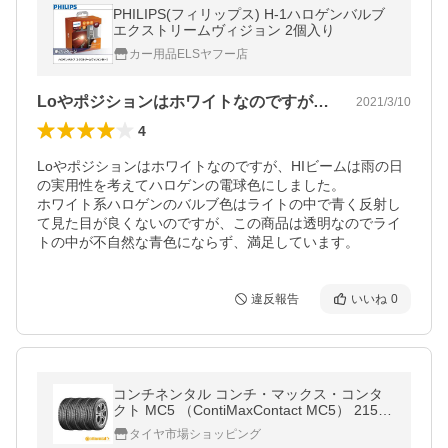
PHILIPS(フィリップス) H-1ハロゲンバルブ
エクストリームヴィジョン 2個入り
カー用品ELSヤフー店
Loやポジションはホワイトなのですが、…
2021/3/10
4
Loやポジションはホワイトなのですが、HIビームは雨の日
の実用性を考えてハロゲンの電球色にしました。

ホワイト系ハロゲンのバルブ色はライトの中で青く反射し
て見た目が良くないのですが、この商品は透明なのでライ
トの中が不自然な青色にならず、満足しています。
違反報告
いいね
0
コンチネンタル コンチ・マックス・コンタ
クト MC5 （ContiMaxContact MC5） 215/5
0R17 91V サマータイヤ4本セット 2022年製
タイヤ市場ショッピング