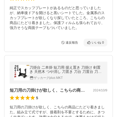
純正でスカッフプレートがあるものだと思っていました
が、納車後ドアを開けると黒いシートでした。金属系のス
カッフプレートが欲しくなり探していたところ、こちらの
商品にたどり着きました。保護フィルムも張られており、
強力そうな両面テープもついていました。
違反報告
いいね
0
刀掛台 二本掛 短刀用 据え置き 刀掛け 剣置
き 天然木 つや消し 刀置き 刀台 刀置台 刀掛
け台 横置き 据置型 黒塗り M5-MGKRL0005
ザッカーグplus MKT
6
短刀用の刀掛けが欲しく、こちらの商品に…
2024/10/9
5
短刀用の刀掛けが欲しく、こちらの商品にたどり着きまし
た。組み立て式ですが、接着剤を不要とするために、きつ