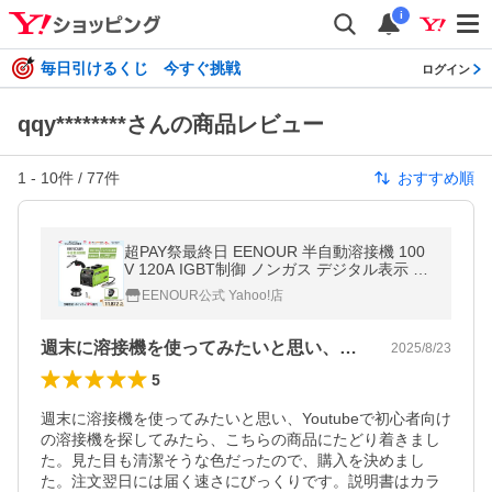
i
毎日引けるくじ 今すぐ挑戦
ログイン
qqy********さんの商品レビュー
1
-
10
件 /
77
件
おすすめ順
超PAY祭最終日 EENOUR 半自動溶接機 100
V 120A IGBT制御 ノンガス デジタル表示 使
用率30％ 初心者 家庭用 DIY工具 イーノウ M
EENOUR公式 Yahoo!店
IG120S
週末に溶接機を使ってみたいと思い、Yo…
2025/8/23
5
週末に溶接機を使ってみたいと思い、Youtubeで初心者向け
の溶接機を探してみたら、こちらの商品にたどり着きまし
た。見た目も清潔そうな色だったので、購入を決めまし
た。注文翌日には届く速さにびっくりです。説明書はカラ