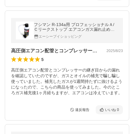
フシマン R-134a用 プロフェッショナルＡ/
Ｃリークストップ エアコンガス漏れ止め剤
サービス缶タイプ 注入器不要 ノンポリマー
エーシーブイショッピング
PLS-60SC
高圧側エアコン配管とコンプレッサーの継…
2025/8/23
5
高圧側エアコン配管とコンプレッサーの継ぎ目からの漏れ
を確認していたのですが、ガスとオイルの補充で騙し騙し
使っていました。補充したガスが1週間持たずに抜けるよう
になったので、こちらの商品を使ってみました。今のとこ
違反報告
いいね
0