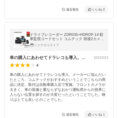
違反報告
いいね
2
ドライブレコーダー ZDR035+HDROP-14 駐
車監視コードセット コムテック 前後2カメラ
日本製 3年保証 ノイズ対策済 フルHD高画質
シャチホコストア
車の購入にあわせてドラレコも導入。メー…
2023/3/23
4
車の購入にあわせてドラレコも導入。メーカーに悩んだい
たところ、コムテックがおすすめということでこちらの商
品に決定。取付は自動車購入店で実施。フロントカメラが
大きく、車の装備と重ならずなおかつ運転席からの視界に
入らない位置を探すのが大変だったということでした。映
りはとても良いとのことでした。
違反報告
いいね
1