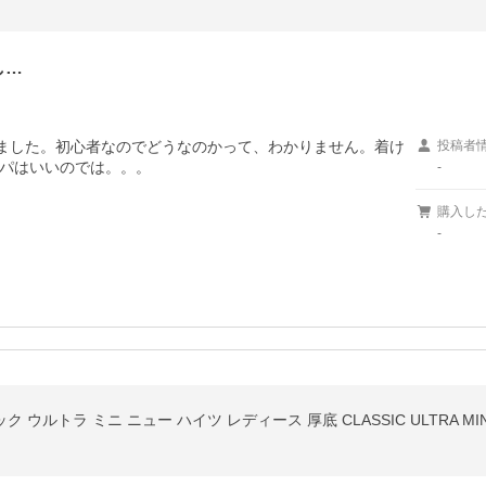
し…
ました。初心者なのでどうなのかって、わかりません。着け
投稿者
パはいいのでは。。。
-
購入し
-
ルトラ ミニ ニュー ハイツ レディース 厚底 CLASSIC ULTRA MINI NE