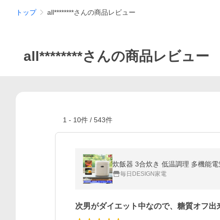
トップ
all********さんの商品レビュー
all********さんの商品レビュー
1
-
10
件 /
543
件
炊飯器 3合炊き 低温調理 多機能電
毎日DESIGN家電
次男がダイエット中なので、糖質オフ出