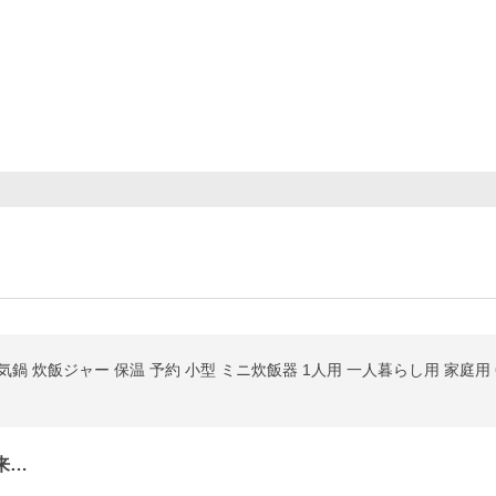
気鍋 炊飯ジャー 保温 予約 小型 ミニ炊飯器 1人用 一人暮らし用 家庭用
来…