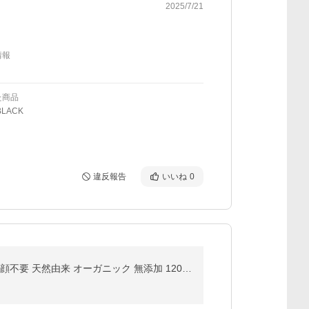
2025/7/21
情報
た商品
LACK
違反報告
いいね
0
クレンジングジェル (モンドセレクション金賞受賞) メイク落とし クレンジング 毛穴 黒ずみ 毛穴ケア W洗顔不要 天然由来 オーガニック 無添加 120g kikimate