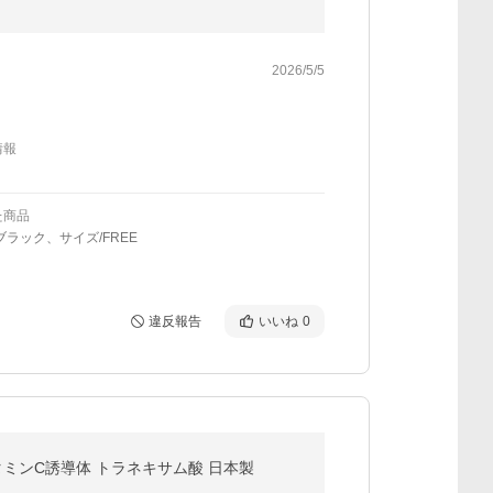
2026/5/5
情報
た商品
ブラック、サイズ/FREE
違反報告
いいね
0
タミンC誘導体 トラネキサム酸 日本製