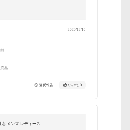
）
2025/12/16
情報
た商品
違反報告
いいね
0
対応 メンズ レディース