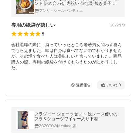
ント 詰め合わせ 内祝い 個包装 焼き菓子 ア
ンリ フィナンシェ マドレーヌ 詰合せ 19個
アンリ・シャルパンティエ
入 HFM-30N2
専用の紙袋が嬉しい
2022/1/8
5
会社退職の際に、持っていったところ老若男女問わず喜ん
でもらえました。味は自身は食べてないのでわかりません
が、その場で食べた人は美味しいと言っていました。商品
購入の際、専用の紙袋を付けてもらえたのが助かりまし
た。
違反報告
いいね
0
ブラジャー ショーツセット 総レース使いの
ブラ＆ショーツワイヤー入り下着
ZOZOTOWN Yahoo!店