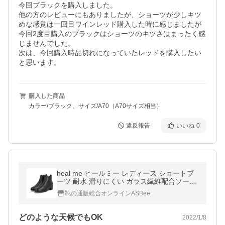
今回ブラックを購入しました。

他の方のレビューにもありましたが、ショーツが少しキツ
めな感覚は一回目ワインレッド購入した時に感じましたが
今回2度目購入のブラックはショーツのキツさはまったく感
じませんでした。

次は、今回購入時品切れになっていたレッドを購入したい
と思います。
購入した商品
カラー/ブラック、サイズ/A70（A70サイズ相当）
違反報告
いいね
0
heal me ヒールミー レディース ショートブ
ーツ 耐水 滑りにくい ガラス繊維配合ソール
221905 ブラック
靴の通販総合オンラインASBee
どのような天候でもOK
2022/1/8