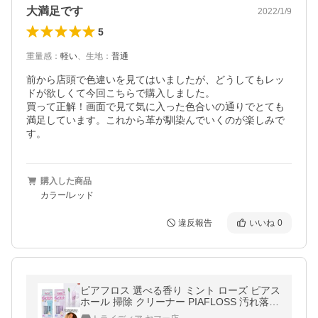
大満足です
2022/1/9
5
重量感
：
軽い
、
生地
：
普通
前から店頭で色違いを見てはいましたが、どうしてもレッ
ドが欲しくて今回こちらで購入しました。

買って正解！画面で見て気に入った色合いの通りでとても
満足しています。これから革が馴染んでいくのが楽しみで
す。
購入した商品
カラー/レッド
違反報告
いいね
0
ピアフロス 選べる香り ミント ローズ ピアス
ホール 掃除 クリーナー PIAFLOSS 汚れ落と
し ピアス穴掃除 消毒 ケア用品 爆買