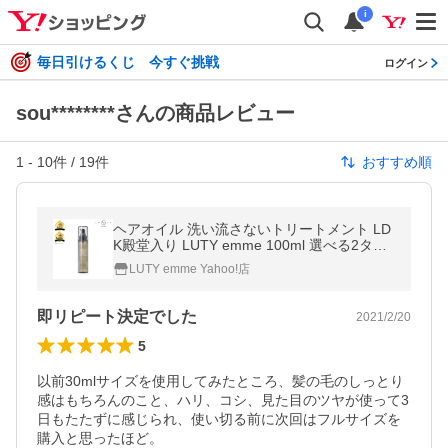
i
毎日引けるくじ 今すぐ挑戦
ログイン
sou********さんの商品レビュー
1
-
10
件 /
19
件
おすすめ順
ヘアオイル 洗い流さないトリートメント LD
K殿堂入り LUTY emme 100ml 選べる2タイ
プ スムース/モイスト ルーティー エメ くせ
LUTY emme Yahoo!店
毛 ダメージ補修 サロン専売品
即リピート決定でした
2021/2/20
5
以前30mlサイズを使用してみたところ、髪の毛のしっとり
感はもちろんのこと、ハリ、コシ、見た目のツヤが使って3
日もたたずに感じられ、使い切る前に次回はフルサイズを
購入と思ったほど。
