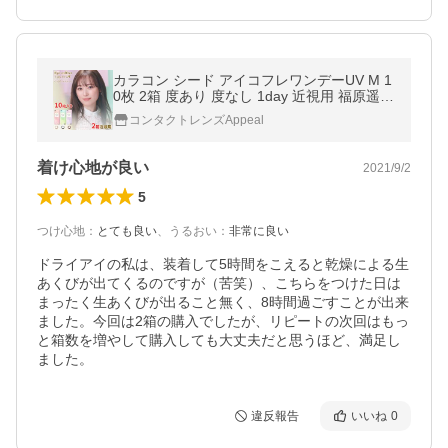
カラコン シード アイコフレワンデーUV M 1
0枚 2箱 度あり 度なし 1day 近視用 福原遥
カラーコンタクト SEED
コンタクトレンズAppeal
着け心地が良い
2021/9/2
5
つけ心地
：
とても良い
、
うるおい
：
非常に良い
ドライアイの私は、装着して5時間をこえると乾燥による生
あくびが出てくるのですが（苦笑）、こちらをつけた日は
まったく生あくびが出ること無く、8時間過ごすことが出来
ました。今回は2箱の購入でしたが、リピートの次回はもっ
と箱数を増やして購入しても大丈夫だと思うほど、満足し
ました。
違反報告
いいね
0