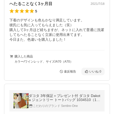
へたることなく3ヶ月目
2021/7/18
5
下着のデザインも色もかなり満足しています。

彼氏にも気に入ってもらえました（笑）

購入して3ヶ月ほど経ちますが、ネットに入れて普通に洗濯
してもへたることなく立派に使用出来てます。

今日また、色違いを購入しました！
購入した商品
カラー/ワインレッド、サイズ/A70（A70）
違反報告
いいね
0
ダコタ 3年保証＋プレゼント付 ダコタ Dakot
a ジェントリー トートバッグ 1034510（103
3510）
こだわりのブランド Sentire-One