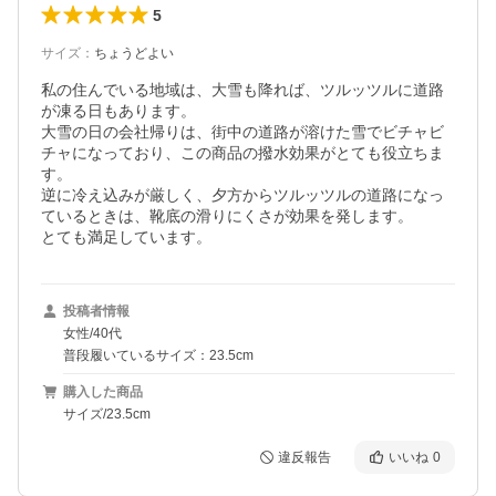
5
サイズ
：
ちょうどよい
私の住んでいる地域は、大雪も降れば、ツルッツルに道路
が凍る日もあります。

大雪の日の会社帰りは、街中の道路が溶けた雪でビチャビ
チャになっており、この商品の撥水効果がとても役立ちま
す。

逆に冷え込みが厳しく、夕方からツルッツルの道路になっ
ているときは、靴底の滑りにくさが効果を発します。

とても満足しています。
投稿者情報
女性/40代
普段履いているサイズ：23.5cm
購入した商品
サイズ/23.5cm
違反報告
いいね
0