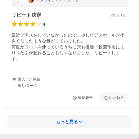
トライディア ヤフー店
リピート決定
2018/11/3
4
最近ピアスをしていなかったので、少しピアスホールが小
さくなったような気がしていました。

何度かフロスを使っているうちに穴も復活！殺菌作用によ
り耳たぶが腫れることもなくなりました。リピートしま
す。
購入した商品
香り/ローズ
違反報告
いいね
0
もっと見る