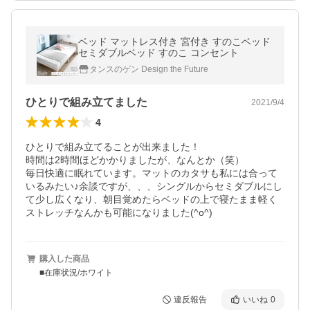
ベッド マットレス付き 宮付き すのこベッド
セミダブルベッド すのこ コンセント
タンスのゲン Design the Future
ひとりで組み立てました
2021/9/4
4
ひとりで組み立てることが出来ました！

時間は2時間ほどかかりましたが、なんとか（笑）

毎日快適に眠れています。マットのカタサも私には合って
いるみたい♪余談ですが、、、シングルからセミダブルにし
て少し広くなり、朝目覚めたらベッドの上で寝たまま軽く
ストレッチなんかも可能になりました(^o^)
購入した商品
■在庫状況/ホワイト
違反報告
いいね
0