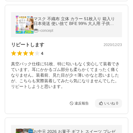
マスク 不織布 立体 カラー 51枚入り 箱入り
日本発送 使い捨て BFE 99% 大人用 子供用
三層構造 ウイルス 花粉対策 飛沫防止 抗菌
i-concept
三層構造 送料無料 セール
リピートします
2020/12/23
4
真空パック仕様に51枚、特に匂いもなく安心して装着でき
ています。耳にかかるゴム部分も柔らかくてまったく痛く
なりません。装着前、見た目が少々薄いかなと思いました
が、こちらも実際装着してみたら気になりませんでした。

リピートしようと思います。
違反報告
いいね
0
お中元 2026 お菓子 ギフト スイーツ プレゼ