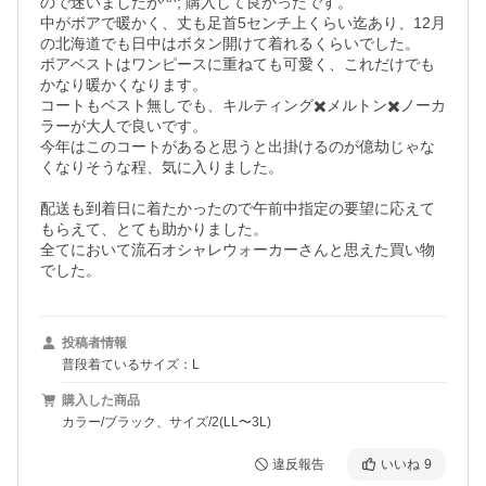
ので迷いましたが^^; 購入して良かったです。

中がボアで暖かく、丈も足首5センチ上くらい迄あり、12月
の北海道でも日中はボタン開けて着れるくらいでした。

ボアベストはワンピースに重ねても可愛く、これだけでも
かなり暖かくなります。

コートもベスト無しでも、キルティング✖️メルトン✖️ノーカ
ラーが大人で良いです。

今年はこのコートがあると思うと出掛けるのが億劫じゃな
くなりそうな程、気に入りました。

配送も到着日に着たかったので午前中指定の要望に応えて
もらえて、とても助かりました。

全てにおいて流石オシャレウォーカーさんと思えた買い物
でした。
投稿者情報
普段着ているサイズ：L
購入した商品
カラー/ブラック、サイズ/2(LL〜3L)
違反報告
いいね
9