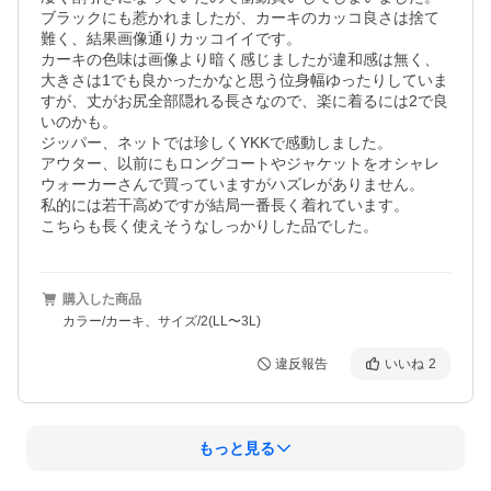
ブラックにも惹かれましたが、カーキのカッコ良さは捨て
難く、結果画像通りカッコイイです。

カーキの色味は画像より暗く感じましたが違和感は無く、
大きさは1でも良かったかなと思う位身幅ゆったりしていま
すが、丈がお尻全部隠れる長さなので、楽に着るには2で良
いのかも。

ジッパー、ネットでは珍しくYKKで感動しました。

アウター、以前にもロングコートやジャケットをオシャレ
ウォーカーさんで買っていますがハズレがありません。

私的には若干高めですが結局一番長く着れています。

こちらも長く使えそうなしっかりした品でした。
購入した商品
カラー/カーキ、サイズ/2(LL〜3L)
違反報告
いいね
2
もっと見る