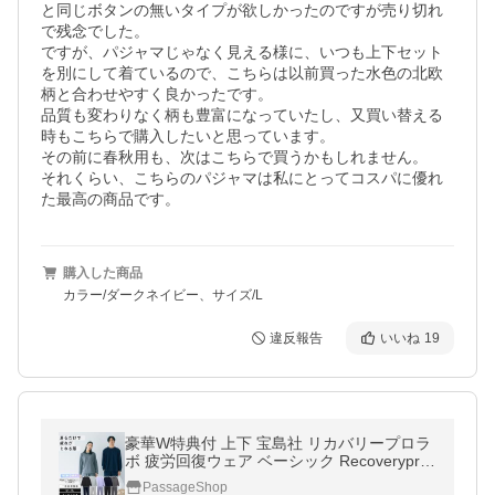
と同じボタンの無いタイプが欲しかったのですが売り切れ
で残念でした。

ですが、パジャマじゃなく見える様に、いつも上下セット
を別にして着ているので、こちらは以前買った水色の北欧
柄と合わせやすく良かったです。

品質も変わりなく柄も豊富になっていたし、又買い替える
時もこちらで購入したいと思っています。

その前に春秋用も、次はこちらで買うかもしれません。

それくらい、こちらのパジャマは私にとってコスパに優れ
た最高の商品です。
購入した商品
カラー/ダークネイビー、サイズ/L
違反報告
いいね
19
豪華W特典付 上下 宝島社 リカバリープロラ
ボ 疲労回復ウェア ベーシック Recoverypro
Lab. 疲労回復パジャマ 長袖 ロングパンツ 一
PassageShop