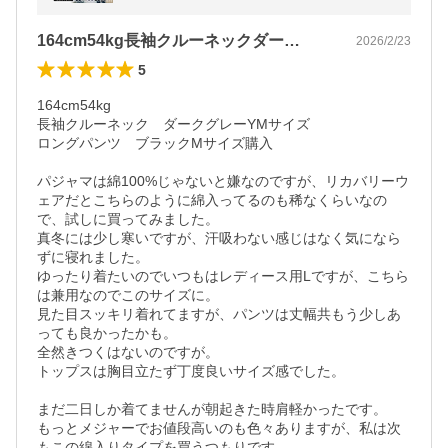
般医療機器
164cm54kg長袖クルーネックダー…
2026/2/23
5
164cm54kg

長袖クルーネック　ダークグレーYMサイズ

ロングパンツ　ブラックMサイズ購入

パジャマは綿100%じゃないと嫌なのですが、リカバリーウ
ェアだとこちらのように綿入ってるのも稀なくらいなの
で、試しに買ってみました。

真冬には少し寒いですが、汗吸わない感じはなく気になら
ずに寝れました。

ゆったり着たいのでいつもはレディース用Lですが、こちら
は兼用なのでこのサイズに。

見た目スッキリ着れてますが、パンツは丈幅共もう少しあ
っても良かったかも。

全然きつくはないのですが。

トップスは胸目立たず丁度良いサイズ感でした。

まだ二日しか着てませんが朝起きた時肩軽かったです。

もっとメジャーでお値段高いのも色々ありますが、私は次
もこの綿入りタイプを買うつもりです。
