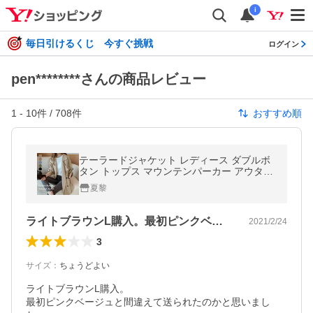
i
毎日引けるくじ 今すぐ挑戦
ログイン
pen********さんの商品レビュー
1
-
10
件 /
708
件
おすすめ順
テーラードジャケット レディース ダブルボ
タン トップス マウンテンパーカー アウター
春 トレンチ風 ポケット 春コーデ レディース
夏黎
2023 即納
ライトブラウンL購入。最初ピンクベージ…
2021/2/24
3
サイズ
：
ちょうどよい
ライトブラウンL購入。

最初ピンクベージュと間違えて送られたのかと思いまし