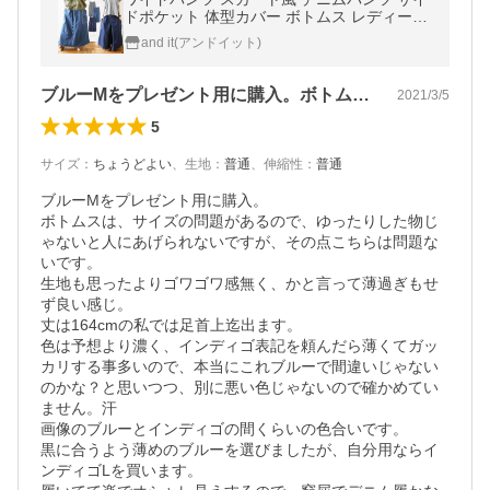
ドポケット 体型カバー ボトムス レディース
20代 30代 40代 おしゃれ
and it(アンドイット)
ブルーMをプレゼント用に購入。ボトムス…
2021/3/5
5
サイズ
：
ちょうどよい
、
生地
：
普通
、
伸縮性
：
普通
ブルーMをプレゼント用に購入。

ボトムスは、サイズの問題があるので、ゆったりした物じ
ゃないと人にあげられないですが、その点こちらは問題な
いです。

生地も思ったよりゴワゴワ感無く、かと言って薄過ぎもせ
ず良い感じ。

丈は164cmの私では足首上迄出ます。

色は予想より濃く、インディゴ表記を頼んだら薄くてガッ
カリする事多いので、本当にこれブルーで間違いじゃない
のかな？と思いつつ、別に悪い色じゃないので確かめてい
ません。汗

画像のブルーとインディゴの間くらいの色合いです。

黒に合うよう薄めのブルーを選びましたが、自分用ならイ
ンディゴLを買います。
