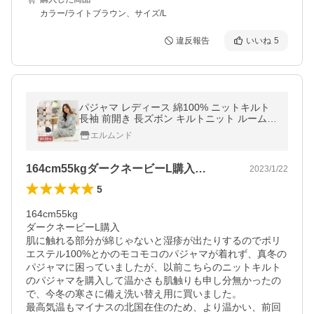
カラー/ライトブラウン、サイズ/L
違反報告
いいね
5
パジャマ レディース 綿100% ニットキルト
長袖 前開き 長ズボン キルトニット ルームウ
ェア 寝巻き 秋 冬 冬用 春 暖かい 可愛い 母
エルムンド
の日 ギフト コッタコッタ
164cm55kgダークネービーL購入…
2023/1/22
5
164cm55kg

ダークネービーL購入

肌に触れる部分が綿じゃないと湿疹が出たりするのでポリ
エステル100%とかのモコモコのパジャマが着れず、真冬の
パジャマに困っていましたが、以前こちらのニットキルト
のパジャマを購入して温かさも肌触りも申し分無かったの
で、今冬の寒さに備え洗い替え用に買いました。

最高気温もマイナスの北国在住のため、より温かい、前回