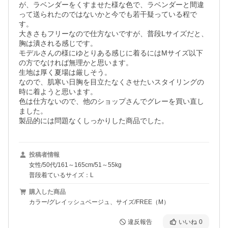
が、ラベンダーをくすませた様な色で、ラベンダーと間違
って送られたのではないかと今でも若干疑っている程で
す。

大きさもフリーなので仕方ないですが、普段Lサイズだと、
胸は潰される感じです。

モデルさんの様にゆとりある感じに着るにはMサイズ以下
の方でなければ無理かと思います。

生地は厚く夏場は厳しそう。

なので、肌寒い日胸を目立たなくさせたいスタイリングの
時に着ようと思います。

色は仕方ないので、他のショップさんでグレーを買い直し
ました。

製品的には問題なくしっかりした商品でした。
投稿者情報
女性/50代/161～165cm/51～55kg
普段着ているサイズ：L
購入した商品
カラー/グレイッシュベージュ、サイズ/FREE（M）
違反報告
いいね
0