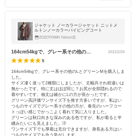
ジャケット ノーカラージャケット ニットメ
ルトンノーカラーパイピングコート
ZOZOTOWN Yahoo!店
164cm54kgで、グレー系その他の…
2022/2/20
5
164cm54kgで、グレー系その他のLとグリーンMを購入しま
した。

サイズ凄く迷って2種類にしましたが、丈幅共それ程違いは
無かったです。特に丈はほぼ同じ？お尻が全部隠れるので
着やすいです。袖丈は確かにLの方が長かったです。

グリーン高評価ワンサイズ下を推す方多いですが、私はい
つものサイズでグレー系その他の方が、春先のハーフコー
トっぽい感じでかっこよく着れて気に入りました。

グリーンは秋口向きな深みのある色ですが、私が着ると半
纏みたいにも見えました。汗

ワンサイズ下でも厚着は充分できますが、身長ある方はい
つものサイズでも合う気がします。
