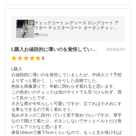
チェックコート レディース ロングコート ア
ウター チェスターコート タータンチェック
チェック 起毛素材 ゆったり
Eclas
L購入お値段的に薄いのを覚悟していまし…
2019/11/15
5
L購入

お値段的に薄いのを覚悟していましたが、中綿入り？予想
よりずっと暖かく、しっかりした品物でした。

色味も画像通りで、年齢に関わらず着れると思います。

この色合いのチェックは他のサイトでも見つけられず、買
って良かったです。

大きな襟が今年らしく可愛いですが、立てれば小さめにす
る事もできるので長く着れそう。

包みボタンが二段付いていて若干留めづらいですが、厚手
なので開けて着たり、ボタンしないでサッとベルトだけ巻
いてもアリかなと思います。

身長164cmで膝下5cmくらいなので、もっと丈が長ければ