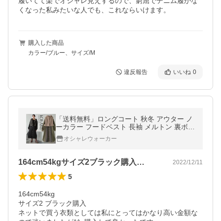
履いてて楽でオシャレ見えするので、窮屈でデニム履かな
くなった私みたいな人でも、これならいけます。
購入した商品
カラー/ブルー、サイズ/M
違反報告
いいね
0
「送料無料」ロングコート 秋冬 アウター ノ
ーカラー フードベスト 長袖 メルトン 裏ボア
防寒 2点セット「メール便不可」「999」
オシャレウォーカー
164cm54kgサイズ2ブラック購入…
2022/12/11
5
164cm54kg 

サイズ2 ブラック購入

ネットで買う衣類としては私にとってはかなり高い金額な