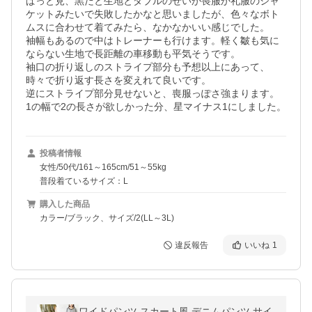
ぱっと見、黒だと生地とダブルのせいか喪服か礼服のジャ
ケットみたいで失敗したかなと思いましたが、色々なボト
ムスに合わせて着てみたら、なかなかいい感じでした。

袖幅もあるので中はトレーナーも行けます。軽く皺も気に
ならない生地で長距離の車移動も平気そうです。

袖口の折り返しのストライプ部分も予想以上にあって、
時々で折り返す長さを変えれて良いです。

逆にストライプ部分見せないと、喪服っぽさ強まります。

1の幅で2の長さが欲しかった分、星マイナス1にしました。
投稿者情報
女性/50代/161～165cm/51～55kg
普段着ているサイズ：L
購入した商品
カラー/ブラック、サイズ/2(LL～3L)
違反報告
いいね
1
ワイドパンツ スカート風 デニムパンツ サイ