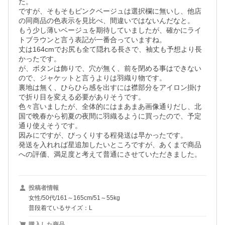
た。

ですが、そもそもピンクベージュは選択欄に無いし、他店
の同商品の色表示を見比べ、間違いではないんだなと。

もう少し薄いベージュを期待していましたが、確かにライ
トブラウンと言う表記が一番合っていますね。

丈は164cmでお尻も全て隠れる長さで、袖丈も予想より長
かったです。

が、ボタンは飾りで、穴が無く、前を閉める事はできない
ので、ジャケットと言うよりは羽織り物です。

裏地は無く、ひらひら感を出すには襟部分をアイロン掛け
で折り目を変える必要がありそうです。

色々言いましたが、全体的にはまあまあ画像通りだし、北
国で晩春から初夏の夜間に羽織るように買ったので、予定
通り使えそうです。

因みにですが、びっくりする程発送は早かったです。

発送を入れれば星追加したいところですが、あくまで商品
への評価、満足度と考えて普通にさせていただきました。
投稿者情報
女性/50代/161～165cm/51～55kg
普段着ているサイズ：L
購入した商品