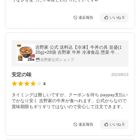
違反報告
いいね
0
吉野家 公式 送料込【冷凍】牛丼の具 並盛(1
20g)×28袋 吉野家 牛丼 冷凍食品 惣菜 牛丼
仕送り 買い置き 牛丼の具 一人暮らし まとめ
吉野家公式ショップ
買い 爆買
安定の味
2023/6/13
4
タイミングは難しいですが、クーポンを待ち paypay支払い
でかなり安く 吉野家の牛丼が食べれます。公式からなので
賞味期限もギリギリではないので安心して注文できます。
違反報告
いいね
0