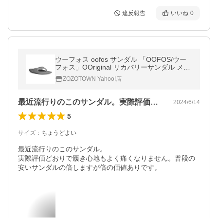
違反報告
いいね
0
ウーフォス oofos サンダル 「OOFOS/ウー
フォス」OOriginal リカバリーサンダル メン
ズ レディース
ZOZOTOWN Yahoo!店
最近流行りのこのサンダル。実際評価どお…
2024/6/14
5
サイズ
：
ちょうどよい
最近流行りのこのサンダル。

実際評価どおりで履き心地もよく痛くなりません。普段の
安いサンダルの倍しますが倍の価値ありです。