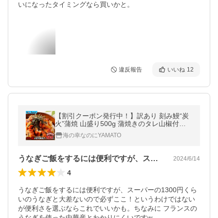
いになったタイミングなら買いかと。
違反報告
いいね
12
【割引クーポン発行中！】訳あり 刻み鰻“炭
火”蒲焼 山盛り500g 蒲焼きのタレ山椒付き
ひつまぶし 茶漬け 鰻巻き きざみうなぎ ウナ
海の幸なのにYAMATO
ギ 土用の丑の日 爆買
うなぎご飯をするには便利ですが、スーパ…
2024/6/14
4
うなぎご飯をするには便利ですが、スーパーの1300円くら
いのうなぎと大差ないので必ずここ！というわけではない
が便利さを選ぶならこれでいいかも。ちなみに フランスの
うなぎを使った中華産とわかりにくいですw