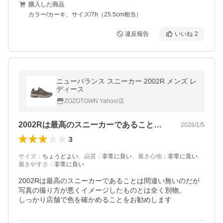
購入した商品
カラー/カーキ、サイズ/7h（25.5cm相当）
違反報告
いいね
2
ニューバランス スニーカー 2002R メンズ レ
ディース
ZOZOTOWN Yahoo!店
2002Rは最高のスニーカーであること…
2026/1/5
3
サイズ
：
ちょうどよい
、
品質
：
非常に良い
、
履き心地
：
非常に良い
、
履きやすさ
：
非常に良い
2002Rは最高のスニーカーであることは間違い無いのだが
写真の撮り方が悪くイメージしたものとは全く別物。

しっかり店舗で色を確かめることをお勧めします