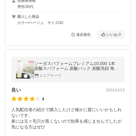
投稿者情報
男性/30代
購入した商品
カラー/ベージュ、サイズ/32
違反報告
いいね
0
ソーダスパフォームプレミアム10,000 1本
炭酸スパフォーム 炭酸パック 炭酸洗顔 角質
ケア 毛穴ケア フェイスパック 泡 パック 洗
エスアチーヴ
顔 10000ppm 東洋炭酸研究所
良い
2023/12/12
4
人気配信者の紹介で購入したけど確かに髪にいいかもしれ
ないです。

鼻には元々毛穴が黒くないので効果を感じませんでしたが

気になる方はぜひ