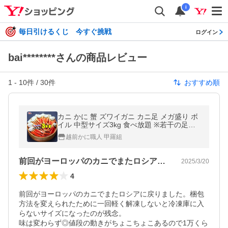
i
毎日引けるくじ 今すぐ挑戦
ログイン
bai********さんの商品レビュー
1
-
10
件 /
30
件
おすすめ順
カニ かに 蟹 ズワイガニ カニ足 メガ盛り ボ
イル 中型サイズ3kg 食べ放題 ※若干の足折
れが入る場合があります ずわい かに足 ポイ
越前かに職人 甲羅組
ント利用 爆買
前回がヨーロッパのカニでまたロシアに戻…
2025/3/20
4
前回がヨーロッパのカニでまたロシアに戻りました。梱包
方法を変えられたために一回軽く解凍しないと冷凍庫に入
らないサイズになったのが残念。

味は変わらず◎値段の動きがちょこちょこあるので1万くら