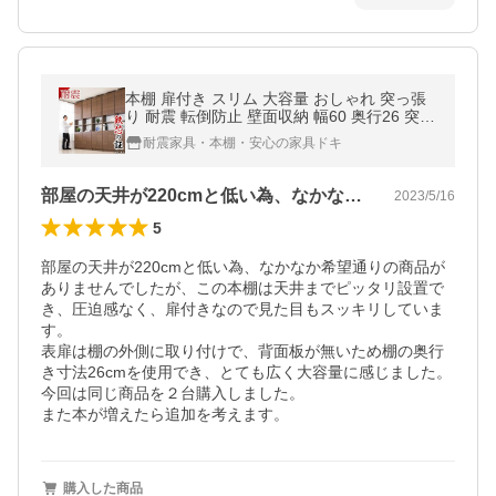
本棚 扉付き スリム 大容量 おしゃれ 突っ張
り 耐震 転倒防止 壁面収納 幅60 奥行26 突っ
張り耐震本棚 サンゴ 床頭台 扉付 ラック つ
耐震家具・本棚・安心の家具ドキ
っぱり耐震 地震対策
部屋の天井が220cmと低い為、なかな…
2023/5/16
5
部屋の天井が220cmと低い為、なかなか希望通りの商品が
ありませんでしたが、この本棚は天井までピッタリ設置で
き、圧迫感なく、扉付きなので見た目もスッキリしていま
す。

表扉は棚の外側に取り付けで、背面板が無いため棚の奥行
き寸法26cmを使用でき、とても広く大容量に感じました。

今回は同じ商品を２台購入しました。

購入した商品