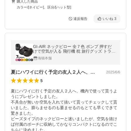
購入した商品
カラー/[ネイビー]、区分/[ハット型]
違反報告
いいね
3
GI-AIR ネックピロー 全７色 ポンプ 押すだ
けで空気が入る 飛行機 枕 旅行グッズ トラベ
ルグッズ 首枕 衛生的 エアー コンパクト
海猫本舗
夏にハワイに行く予定の友人２人へ、機内…
2025/6/6
5
夏にハワイに行く予定の友人２人へ、機内で使って貰うよ
うにプレゼントしました。

不具合が無いか空気を入れて抜いて貰ってチェックして貰
いました。膨らませるのも萎ませるのもとても早くできて
驚きました。

ビーズタイプのネックピローと迷いましたが、空気を抜け
ば付属のポーチに収納してかなりコンパクトになるのでこ
ちらに決めました。
