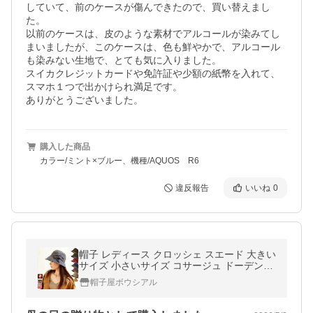
していて、前のケースが傷んできたので、買い替えまし
た。

以前のケースは、皮のような素材でアルコールが染みてし
まいましたが、このケースは、色も鮮やかで、アルコール
も染みない生地で、とても気に入りました。

スイカクレジットカードや免許証や少額の紙幣を入れて、
スマホ１つで出かけられ満足です。

ありがとうございました。
購入した商品
カラー/ミント×ブルー、機種/AQUOS R6
違反報告
いいね
0
帽子 レディース クロッシェ スエード 大きい
サイズ 小さいサイズ コサージュ ドーデンク
ロッシェ 秋 冬 春 静電気防止 SS S M L サイ
帽子屋ボウシアル
ズ選べる