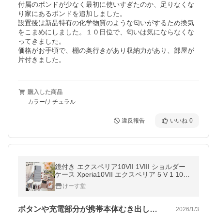
付属のボンドが少なく最初に使いすぎたのか、足りなくな
り家にあるボンドを追加しました。

設置後は新品特有の化学物質のような匂いがするため換気
をこまめにしました。１０日位で、匂いは気にならなくな
ってきました。

価格がお手頃で、棚の奥行きがあり収納力があり、部屋が
片付きました。
購入した商品
カラー/ナチュラル
違反報告
いいね
0
鏡付き エクスペリア10VII 1VIII ショルダー
ケース Xperia10VII エクスペリア 5 V 1 10 VI
I 10V IV III ケース ショルダー カード 背面 ぷ
けーす堂
くぷく ぷっくり
ボタンや充電部分が携帯本体むき出しなの…
2026/1/3