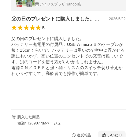
ェア 夏 釣り キャンプ アウトドア ワークウ
アイリスプラザ Yahoo!店
ェア FNCT CFNS
父の日のプレゼントに購入しました。バッ…
2026/6/22
5
父の日のプレゼントに購入しました。

バッテリー充電用の付属品：USB-A-micro-B のケーブルが
短く15cmくらいで、バッテリーは重いので空中に浮かせる
訳にもいかず、高い位置のコンセントでの充電は難しいで
す。別のコードを使う方がいいかもしれません。

電源ＯＮ／ＯＦＦと強・弱・リズムのスイッチ切り替えが
わかりやすくて、高齢者でも操作が簡単です。

購入した商品
種類/[H289077]Mベージュ
違反報告
いいね
0