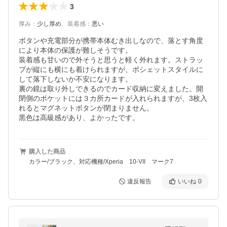
3
厚み
：
少し厚め
、
装着感
：
悪い
ボタンや充電部分が携帯本体むき出しなので、落とす角度
により本体の保護が難しそうです。

装着感も甘いので外そうと思うと軽く外れます。ストラッ
プが縦にも横にも着けられますが、ポシェットスタイルに
して落下しないか不安になります。

裏の鏡は取り外しできるのでカード収納に変えました。開
閉側のポケットには３カ所カードが入れられますが、3枚入
れるとマグネットボタンが閉まりません。

黒色は高級感があり、よかったです。
購入した商品
カラー/ブラック、対応機種/Xperia 10-VII マーク7
違反報告
いいね
0