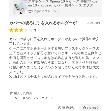
スマホケース Xperia 10 V ケース 手帳型 xpe
ria 10 v a302so カバー 携帯ケース エクスペ
リア 手帳型ケース JG
Elegante エレガンテ
カバーの後ろに手を入れるホルダーがある…
2024/10/11
3
カバーの後ろに手を入れるホルダーがあるので操作の時安
定しています。

ケースにスマホをホールドする黒いプラスチックケースの
上下と右スイッチ部分が空いています、2点の角と左側角と
側面を固定させてスマホをはめ込むような造りの為、スマ
ホ画面の上下と右端がむき出しになり、落下させた時画面
に傷が付きました（フィルムを貼っていたので本体は大丈
夫でした）

次回はスマホ全体をはめ込むタイプを探そうと思います。
購入した商品
カラー(LA)/アッシュグリーン
違反報告
いいね
0