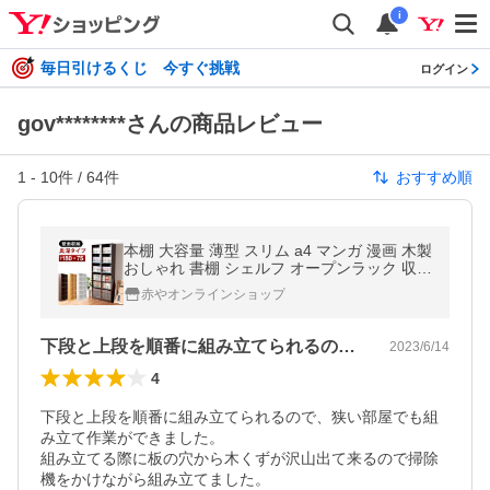
i
毎日引けるくじ 今すぐ挑戦
ログイン
gov********さんの商品レビュー
1
-
10
件 /
64
件
おすすめ順
本棚 大容量 薄型 スリム a4 マンガ 漫画 木製
おしゃれ 書棚 シェルフ オープンラック 収納
北欧 安い 子供 75cm幅 おすすめ 分割組立て
赤やオンラインショップ
2列収納 a4
下段と上段を順番に組み立てられるので、…
2023/6/14
4
下段と上段を順番に組み立てられるので、狭い部屋でも組
み立て作業ができました。

組み立てる際に板の穴から木くずが沢山出て来るので掃除
機をかけながら組み立てました。
