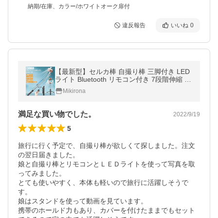
納期/在庫、カラー/ホワイトオーク扉付
違反報告
いいね
0
【最新型】セルカ棒 自撮り棒 三脚付き LED
ライト Bluetooth リモコン付き 7段階伸縮 36
0度回転 折り畳み軽量 ミニ小型コンパクト i
Mikirona
Phone Android対応
満足な買い物でした。
2022/9/19
5
旅行に行く予定で、自撮り棒が欲しくて探しました。注文
の翌日届きました。

娘と自撮り棒とリモコンとＬＥＤライトを使って写真を取
ってみました。

とても使いやすく、本体も軽いので旅行に活躍しそうで
す。

娘はスタンドを使って動画を見ています。

携帯のホールド力もあり、カバーを付けたままでもセット