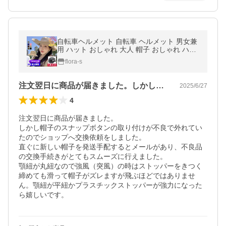
自転車ヘルメット 自転車 ヘルメット 男女兼
用 ハット おしゃれ 大人 帽子 おしゃれ ハッ
ト型ヘルメット バケットハット 大人用 通勤
flora-s
通学 街乗り 蒸れない
注文翌日に商品が届きました。しかし帽子…
2025/6/27
4
注文翌日に商品が届きました。

しかし帽子のスナップボタンの取り付けが不良で外れてい
たのでショップへ交換依頼をしました。

直ぐに新しい帽子を発送手配するとメールがあり、不良品
の交換手続きがとてもスムーズに行えました。

顎紐が丸紐なので強風（突風）の時はストッパーをきつく
締めても滑って帽子がズレますが飛ぶほどではありませ
ん。顎紐が平紐かプラスチックストッパーが強力になった
ら嬉しいです。