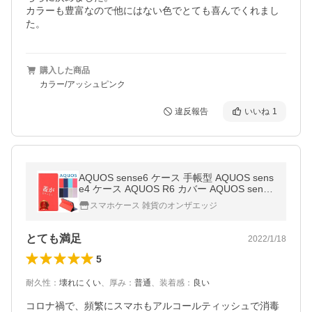
カラーも豊富なので他にはない色でとても喜んでくれまし
た。
購入した商品
カラー/アッシュピンク
違反報告
いいね
1
AQUOS sense6 ケース 手帳型 AQUOS sens
e4 ケース AQUOS R6 カバー AQUOS sense
5G sense3 R2 R sense2 sense lite basic 手
スマホケース 雑貨のオンザエッジ
帳 韓国 スマホケース
とても満足
2022/1/18
5
耐久性
：
壊れにくい
、
厚み
：
普通
、
装着感
：
良い
コロナ禍で、頻繁にスマホもアルコールティッシュで消毒