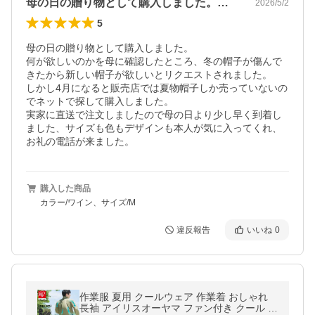
母の日の贈り物として購入しました。何が…
2026/5/2
5
母の日の贈り物として購入しました。

何が欲しいのかを母に確認したところ、冬の帽子が傷んで
きたから新しい帽子が欲しいとリクエストされました。

しかし4月になると販売店では夏物帽子しか売っていないの
でネットで探して購入しました。

実家に直送で注文しましたので母の日より少し早く到着し
ました、サイズも色もデザインも本人が気に入ってくれ、
お礼の電話が来ました。
購入した商品
カラー/ワイン、サイズ/M
違反報告
いいね
0
作業服 夏用 クールウェア 作業着 おしゃれ
長袖 アイリスオーヤマ ファン付き クール ウ