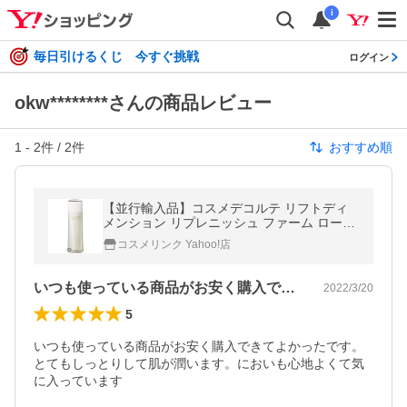
i
毎日引けるくじ 今すぐ挑戦
ログイン
okw********さんの商品レビュー
1
-
2
件 /
2
件
おすすめ順
【並行輸入品】コスメデコルテ リフトディ
メンション リプレニッシュ ファーム ローシ
ョン ER 200ml (374186)
コスメリンク Yahoo!店
いつも使っている商品がお安く購入できて…
2022/3/20
5
いつも使っている商品がお安く購入できてよかったです。
とてもしっとりして肌が潤います。においも心地よくて気
に入っています