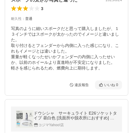
3
耐久性
：
普通
写真のように細いスポークだと思って購入しましたが、１
３インチではスポークが太かったのでイメージと違いまし
た。

取り付けるとフェンダーから内側に入った感じになり、こ
れもイメージとは違いました。

重量が軽くなったせいかフェンダーの内側に入ったせい
か、以前のホイールより直進時が不安定になりました。

軽さを感じられるため、燃費向上に期待します。
違反報告
いいね
0
ドウシシャ サーキュライト E26ソケットタ
イプ 昼白色 [洗面所や脱衣所におすすめ] WH
KSLS61N
コジマYahoo!店