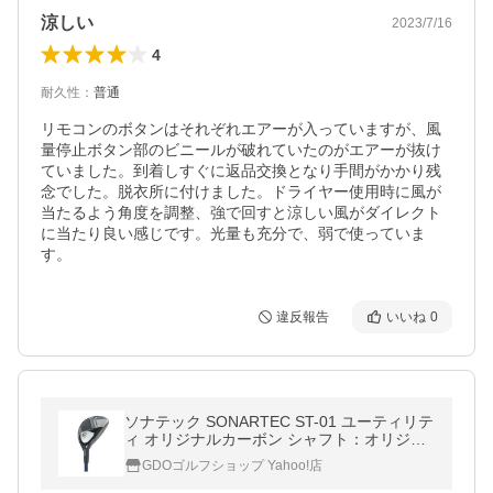
涼しい
2023/7/16
4
耐久性
：
普通
リモコンのボタンはそれぞれエアーが入っていますが、風
量停止ボタン部のビニールが破れていたのがエアーが抜け
ていました。到着しすぐに返品交換となり手間がかかり残
念でした。脱衣所に付けました。ドライヤー使用時に風が
当たるよう角度を調整、強で回すと涼しい風がダイレクト
に当たり良い感じです。光量も充分で、弱で使っていま
す。
違反報告
いいね
0
ソナテック SONARTEC ST-01 ユーティリテ
ィ オリジナルカーボン シャフト：オリジナ
ルカーボン
GDOゴルフショップ Yahoo!店