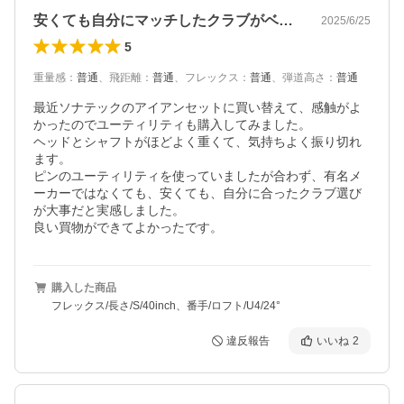
安くても自分にマッチしたクラブがベスト
2025/6/25
5
重量感
：
普通
、
飛距離
：
普通
、
フレックス
：
普通
、
弾道高さ
：
普通
最近ソナテックのアイアンセットに買い替えて、感触がよ
かったのでユーティリティも購入してみました。

ヘッドとシャフトがほどよく重くて、気持ちよく振り切れ
ます。

ピンのユーティリティを使っていましたが合わず、有名メ
ーカーではなくても、安くても、自分に合ったクラブ選び
が大事だと実感しました。

良い買物ができてよかったです。
購入した商品
フレックス/長さ/S/40inch、番手/ロフト/U4/24°
違反報告
いいね
2