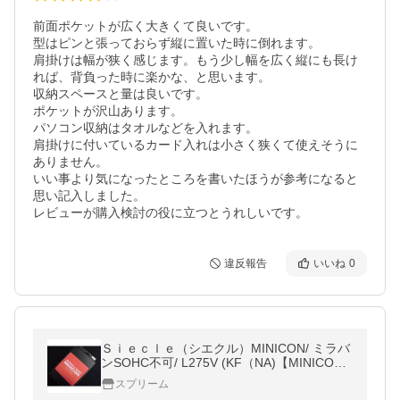
前面ポケットが広く大きくて良いです。

型はピンと張っておらず縦に置いた時に倒れます。

肩掛けは幅が狭く感じます。もう少し幅を広く縦にも長け
れば、背負った時に楽かな、と思います。

収納スペースと量は良いです。

ポケットが沢山あります。

パソコン収納はタオルなどを入れます。

肩掛けに付いているカード入れは小さく狭くて使えそうに
ありません。

いい事より気になったところを書いたほうが参考になると
思い記入しました。

レビューが購入検討の役に立つとうれしいです。
違反報告
いいね
0
Ｓｉｅｃｌｅ（シエクル）MINICON/ ミラバ
ンSOHC不可/ L275V (KF（NA)【MINICON-
D04P】
スプリーム