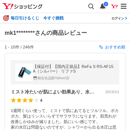
i
毎日引けるくじ 今すぐ挑戦
ログイン
mk1********さんの商品レビュー
1
-
10
件 /
246
件
おすすめ順
【保証付】【国内正規品】ReFa S RS-AF15
A（シルバー） リファS
相吉名品館Yahoo!店
ミスト冷たいが肌によい効果あり、水圧低い
2023/1/1
4
1週間くらい使って、ミストで肌にあてるとツルツル、ポカ
ポカ、髪はリンスいらずでサラサラになります。肌荒れが
改善しかゆみが減りました。肌にいい感じです。

家の水圧は問題ないのですが、シャワーから出る水圧は思