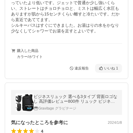
っていたより低いです。ジェットで普通か少し強いくら
い、ストレートはチョロチョロと、ミストは幅広く水圧も
ありますが肌から15センチくらい離すと冷たいです。だか
ら直近であててます。

シルキーバスはすぐにできました。お湯はりの水をかなり
少なくしてシャワーでお湯を足すとよいです。
購入した商品
カラー/ホワイト
違反報告
いいね
1
ビジネスリュック 選べる3タイプ 背面ロゴな
し 高評価レビュー800件 リュック ビジネス
バッグ メンズ 30L 大容量 防水 パソコン 出
Gravitage グラビテージ
張 通勤 通学 50代 40代 YKK
気になったところを参考に
2024/1/8
4