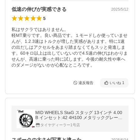
低速の伸びが実感できる
2025/5/12
5
私はサクラではありません。

軽MT乗りです。良い商品です。１モードしか使っていませ
んが、1.2.3速はトルクが増した実感があります。特に1速
の出だしはアクセルをあまり踏まなくてもスッと発進しま
す。60キロ以上は出していないので4.5速の伸びはわかりま
せんが、高速に乗った時に試します。今後の耐久性や車へ
のダメージがないかが心配なところです。
違反報告
いいね
1
MID WHEELS StaG スタッグ 13インチ 4.00
B インセット:42 4H100 メタリックグレー
ホイール4本セット N-BOX JF1 ワゴンR MH
タイヤディーラー1号店
34S 軽カー 等に
スポークの太さが写真と違った
2025/6/24