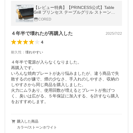
【レビュー特典】【PRINCESS公式】Table
Grill プリンセス テーブルグリル ストーンブ
ラック ホットプレート 焼肉 おしゃれ ヘルシ
CORED
ー セラミック ギフト
４年半で壊れたが再購入した
2025/7/22
4
耐久性
：
壊れやすい
４年半で電源が入らなくなりました。

再購入です。

いろんな焼肉プレートがあり悩みましたが、違う商品で失
敗するのが嫌で、煙の少なさ、手入れのしやすさ、収納の
しやすさから同じ商品を購入しました。

火力にムラあり、使用回数が増えるとプレートが焦げつ
く、臭いは広がる、５年保証に加入する、を許すなら購入
をおすすめします。
購入した商品
カラー/ストーンホワイト