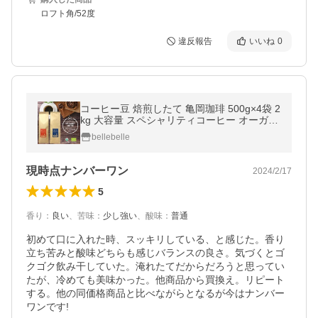
ロフト角/52度
違反報告
いいね
0
コーヒー豆 焙煎したて 亀岡珈琲 500g×4袋 2
kg 大容量 スペシャリティコーヒー オーガニ
ック 粉 珈琲豆 送料無料
bellebelle
現時点ナンバーワン
2024/2/17
5
香り
：
良い
、
苦味
：
少し強い
、
酸味
：
普通
初めて口に入れた時、スッキリしている、と感じた。香り
立ち苦みと酸味どちらも感じバランスの良さ。気づくとゴ
クゴク飲み干していた。淹れたてだからだろうと思ってい
たが、冷めても美味かった。他商品から買換え。リピート
する。他の同価格商品と比べながらとなるが今はナンバー
ワンです!