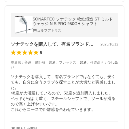
SONARTEC ソナテック 軟鉄鍛造 ST ミルド
ウェッジ N.S.PRO 950GH シャフト
ゴルフアトラス
ソナテックを購入して、有名ブランドでは…
2025/10/12
5
重量感
：
普通
、
飛距離
：
普通
、
フレックス
：
普通
、
弾道高さ
：
少し高
い
ソナテックを購入して、有名ブランドではなくても、安く
ても、自分に合うクラブを探すことが大切だと実感しまし
た。

48度が大活躍しているので、52度を追加購入しました。

ベッドが程よく重く、スチールシャフトで、ソールが滑る
ので高く上げやすいです。

これからコースで距離感を合わせていきます。
購入した商品