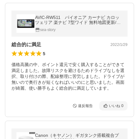
AVIC-RW511 パイオニア カーナビ カロッ
ツェリア 楽ナビ 7型ワイド 無料地図更新/フ
ルセグ/Bluetooth/HDMI/USB/HD画質
sea-story
総合的に満足
2022/1/29
5
価格高騰の中、ポイント還元で安く購入することができて
満足しました。故障リスクを避けるためドライブなしを選
択、取り付けの際、配線整理に苦労しました。ドライブが
無いので奥行きが短くなればいいのにと思いました。画面
が綺麗、使い勝手もよく総合的に満足しています。
違反報告
いいね
0
Canon（キヤノン） ギガタンク搭載複合プ