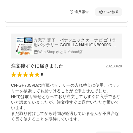
違反報告
いいね
0
☆完了 完了 パナソニック カーナビ ゴリラ
用バッテリー GORILLA N4HUGNB00006 Y
ESFX999266 純正 送料無料
Web Shop ゆとり Yahoo!店
注文後すぐに届きました
2021/3/28
5
CN-GP705VDの内蔵バッテリーの入れ替えに使用。バッテ
リーを検索しても見つけることがで来ませんでした。

HPでは取り寄せとなっており注文してもすぐに入手できな
いと諦めていましたが、注文後すぐに送付いただき驚いて
います。

まだ取り付けしてから時間が経過していませんが不具合な
く長く使えることを期待しています。