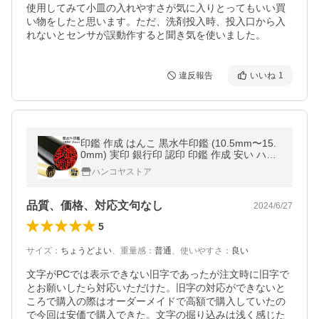
使用してみて小皿の入れやすさが気に入りとってもいい買
い物をしたと思います。ただ、洗剤投入時、投入口から入
れないとセンサが誤動作すると聞き気を使いました。
違反報告
いいね
1
印鑑 作成 はんこ 黒水牛印鑑 (10.5mm〜15.
0mm) 実印 銀行印 認印 印鑑 作成 安い ハン
コ 印鑑ギフト 日用品 ポイント消化
ハンコヤストア
品質、価格、対応文句なし
2024/6/27
5
サイズ
：
ちょうどよい
、
重量感
：
普通
、
使いやすさ
：
良い
文字がPCでは表示できない旧字であったが注文時に旧字で
とお願いしたら対応いただけた。旧字の対応ができないと
ころで購入の際はオーダーメイドで高額で購入していたの
で今回は安価で購入できた。文字の掘り込みは浅く感じた