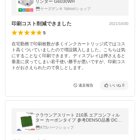
リンター G6030WH
ケーズデンキ Yahoo!ショップ
印刷コスト削減できました
2021/10/30
5
在宅勤務で印刷枚数が多くインクカートリッジ式ではコス
ト高くついていましたので増設購入しました。こちらは気
にすることなく印刷できます。ディスプレイは押さえると
垂直に戻ってしまい若干使い勝手が悪いですが、印刷コス
トがおさえられたので良しとします。
違反報告
いいね
0
クラウンアスリート 210系 エアコンフィル
ター カーボンタイプ 参考DENSO品番:DCC1
013 花粉ブロック 消臭 脱臭 活性炭 CROWN
KTSパーツショップ
Athlete