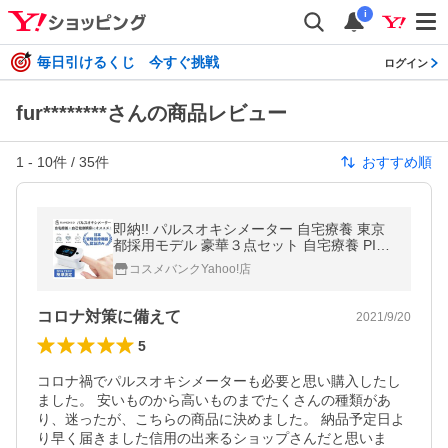
i
毎日引けるくじ 今すぐ挑戦
ログイン
fur********さんの商品レビュー
1
-
10
件 /
35
件
おすすめ順
即納!! パルスオキシメーター 自宅療養 東京
都採用モデル 豪華３点セット 自宅療養 PI値
1年保証付き 日本医療機器認証 PI値 血中酸
コスメバンクYahoo!店
素濃度計 ポイント10倍
コロナ対策に備えて
2021/9/20
5
コロナ禍でパルスオキシメーターも必要と思い購入したし
ました。 安いものから高いものまでたくさんの種類があ
り、迷ったが、こちらの商品に決めました。 納品予定日よ
り早く届きました信用の出来るショップさんだと思いま