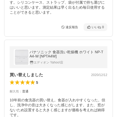
す。シリコンケース、ストラップ、袋が付属で持ち運びに
はいいと思います。測定結果は早く出るため毎日使用する
ことができると思います。
違反報告
いいね
0
パナソニック 食器洗い乾燥機 ホワイト NP-T
A4-W [NPTA4W]
エディオン Yahoo!店
買い替えしました
2020/12/12
5
耐久性
：
普通
10年前の食洗器の買い替え。食器が入れやすくなった。但
し、洗浄中の音は大きくなった感じがします。また、窓が
ないため設置すると大きく感じますが価格を考えれば納得
です。
