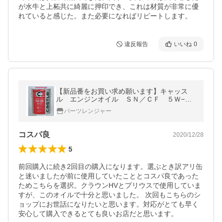
が水牛と上柘共に綺麗に押印でき、これは材質が非常に優
れていると感じた。また必要になればリピートします。
違反報告
いいね
0
【新品番をお買い求め願います】キャッス
ル エンジンオイル ＳＮ／ＣＦ ５Ｗ−３
０ ２０Ｌ ０８８８０−１０７０３
パーツレンジャー
コスパ良
2020/12/28
5
前回購入に続き2回目の購入になります。選ぶとき訳アリ缶
と迷いましたが前に使用していたこととコスパ良であった
ためこちらを選択。クラウンHVとプリウスで使用していま
すが、このオイルで十分と思いました。 次回もこちらのシ
ョップにお世話になりたいと思います。対応がとても早く
安心して購入できるとても良いお店だと思います。