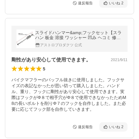
違反報告
いいね
2
スライドハンマー&amp;フックセット【スラ
ハン 板金 溶接 ワッシャー 凹み ヘコミ 修
理】 アストロプロダクツ
アストロプロダクツ 公式
剛性があり安心して使用できます。
2021/9/11
5
バイクマフラーのバッフル抜きに使用しました。フックサ
イズの表記なかったが思い切って購入しました。ハンド
ル、重り、フックに剛性があり安心して使用できます。実
際はフックがΦ８で相手穴がΦ８で使用できなかったためM
8の長いボルトを削りΦ７のフックを自作しました。また必
要に応じてフック部を自作していきます。
違反報告
いいね
2