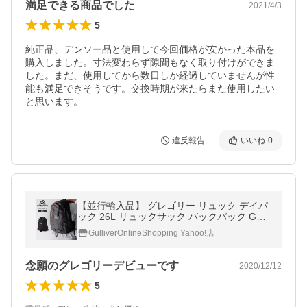
満足できる商品でした
2021/4/3
5
純正品、デンソー品と使用して今回価格が安かった本品を
購入しました。寸法変わらず隙間もなく取り付けができま
した。まだ、使用してから数日しか経過していませんが性
能も満足できそうです。交換時期が来たらまた使用したい
と思います。
違反報告
いいね
0
【並行輸入品】 グレゴリー リュック デイパ
ック 26L リュックサック バックパック GRE
GORY 12601 1041 メンズ レディース 通勤
GulliverOnlineShopping Yahoo!店
通学 バレンタイン
念願のグレゴリーデビューです
2020/12/12
5