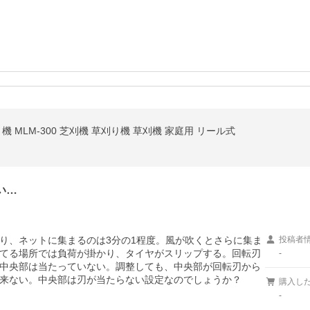
 MLM-300 芝刈機 草刈り機 草刈機 家庭用 リール式
い…
り、ネットに集まるのは3分の1程度。風が吹くとさらに集ま
投稿者
てる場所では負荷が掛かり、タイヤがスリップする。回転刃
-
中央部は当たっていない。調整しても、中央部が回転刃から
来ない。中央部は刃が当たらない設定なのでしょうか？
購入し
-