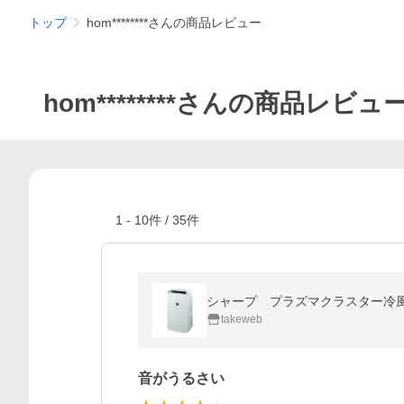
トップ
hom********さんの商品レビュー
hom********さんの商品レビュ
1
-
10
件 /
35
件
シャープ プラズマクラスター冷風・
takeweb
音がうるさい