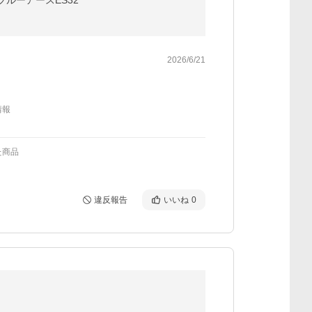
 ブルーアースES32
2026/6/21
情報
た商品
違反報告
いいね
0