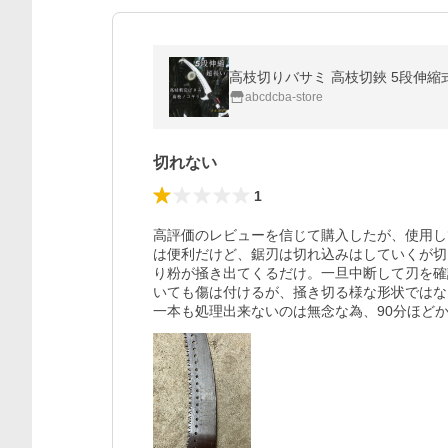
高枝切りバサミ 高枝切鋏 5段伸縮式
abcdcba-store
切れない
1
高評価のレビューを信じて購入したが、使用し
は便利だけど、鋸刃は切れ込みはしていくが切
り粉が掻き出てくるだけ。一旦中断して刃を確
いても傷は付けるが、掻き切る様な形状ではな
一本も処理出来ないのは無念な為、90分ほどか