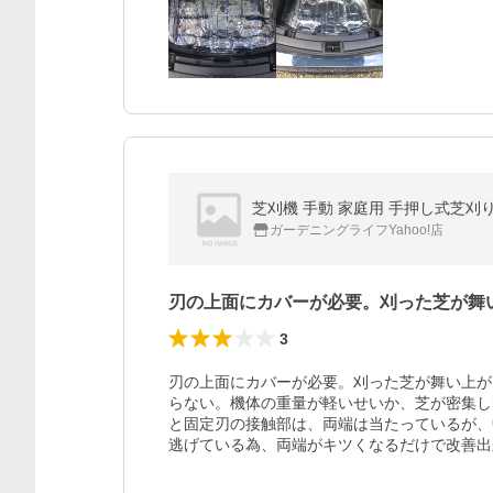
芝刈機 手動 家庭用 手押し式芝刈り機
ガーデニングライフYahoo!店
刃の上面にカバーが必要。刈った芝が舞
3
刃の上面にカバーが必要。刈った芝が舞い上が
らない。機体の重量が軽いせいか、芝が密集し
と固定刃の接触部は、両端は当たっているが、
逃げている為、両端がキツくなるだけで改善出