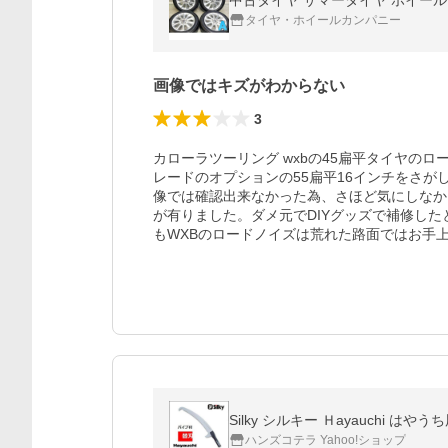
中古タイヤ サマータイヤ ホイールセット 
タイヤ・ホイールカンパニー
画像ではキズがわからない
3
カローラツーリング wxbの45扁平タイヤの
レードのオプションの55扁平16インチをさ
像では確認出来なかった為、さほど気にしなか
が有りました。ダメ元でDIYグッズで補修した
もWXBのロードノイズは荒れた路面ではお手上
Silky シルキー Ｈayauchi はや
ハンズコテラ Yahoo!ショップ