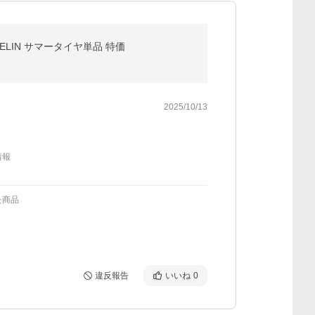
CHELIN サマータイヤ単品 特価
2025/10/13
情報
た商品
違反報告
いいね
0