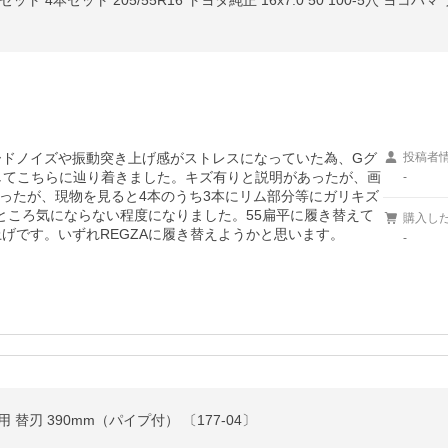
4本セット 205/55R16 トヨタ純正 16x7.0 50 100-5穴 ヨコハマ
ロードノイズや振動突き上げ感がストレスになっていた為、Gグ
投稿者
がしてこちらに辿り着きました。キズ有りと説明があったが、画
-
ったが、現物を見ると4本のうち3本にリム部分等にガリキズ
ところ気にならない程度になりました。55扁平に履き替えて
購入し
げです。いずれREGZAに履き替えようかと思います。
-
うち用 替刃 390mm（パイプ付） 〔177-04〕