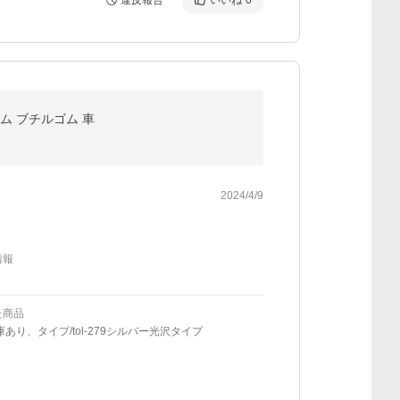
違反報告
いいね
0
ム ブチルゴム 車
2024/4/9
情報
た商品
庫あり、タイプ/tol-279シルバー光沢タイプ