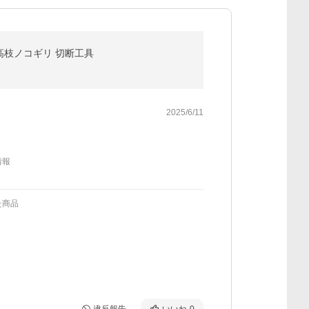
 高枝ノコギリ 切断工具
2025/6/11
情報
た商品