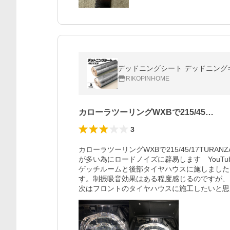
デッドニングシート デッドニングキッ
RIKOPINHOME
カローラツーリングWXBで215/45…
3
カローラツーリングWXBで215/45/17TUR
が多い為にロードノイズに辟易します　YouT
ゲッチルームと後部タイヤハウスに施しました
す。制振吸音効果はある程度感じるのですが、
次はフロントのタイヤハウスに施工したいと思