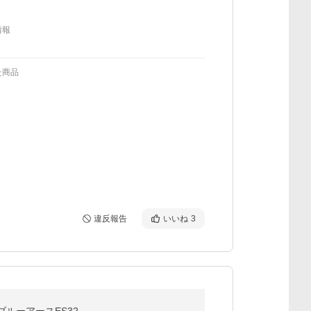
情報
た商品
違反報告
いいね
3