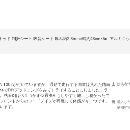
ド 制振シート 吸音シート 厚み約2.3mm×幅約46cm×5m アルミニウ
ANZA-T002が付いていますが、通勤で走行する国道は荒れた路面
投稿者
ubeでDIYデッドニングをみてトライすることにしました。ラ
-
。粘着剤はベタつかず位置決めもしやすく施工し易かったで
フロントからのロードノイズが邪魔して体感が今一つです。
購入し
います。
納期/在