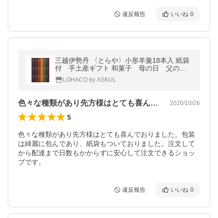
違反報告
いいね
0
三越伊勢丹 〈とらや〉小形羊羹18本入 紙袋
付 手土産ギフト 和菓子 母の日 父の
日 敬老の日 お祝い
LOHACO by ASKUL
色々な種類があり先方様はとても喜んでお…
2020/10/26
5
色々な種類があり先方様はとても喜んでおりました。包装
は綺麗に包んであり、紙袋もついておりました。注文して
から配達まで日数もかからずに安心して注文できるショッ
プです。
違反報告
いいね
0