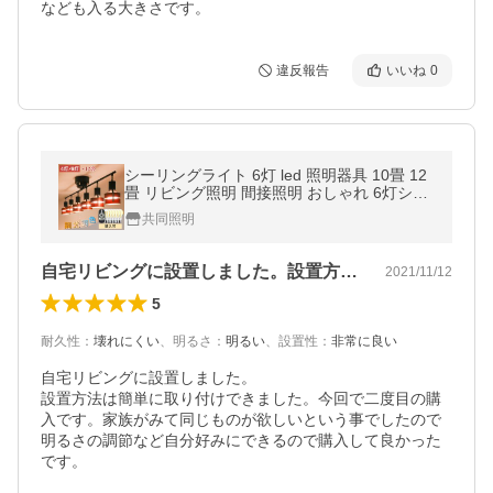
なども入る大きさです。
違反報告
いいね
0
シーリングライト 6灯 led 照明器具 10畳 12
畳 リビング照明 間接照明 おしゃれ 6灯シー
リングライト 北欧 調光調色 リモコン
共同照明
自宅リビングに設置しました。設置方法は…
2021/11/12
5
耐久性
：
壊れにくい
、
明るさ
：
明るい
、
設置性
：
非常に良い
自宅リビングに設置しました。

設置方法は簡単に取り付けできました。今回で二度目の購
入です。家族がみて同じものが欲しいという事でしたので
明るさの調節など自分好みにできるので購入して良かった
です。