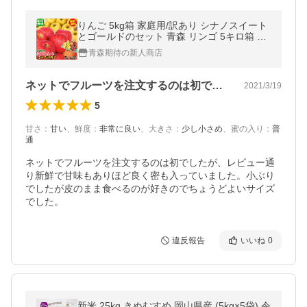
りんご 5kg箱 家庭用/訳あり シナノスイート
とゴールドのセット 青森 リンゴ 5キロ箱 送
料無料【家庭用訳あり】★シナノミックス
青森期待の新人商店
家訳 5kg箱
ネットでフルーツを注文するのは初でした…
2021/3/19
5
甘さ
：
甘い
、
鮮度
：
非常に良い
、
大きさ
：
少し小さめ
、
蜜の入り
：
普
通
ネットでフルーツを注文するのは初でしたが、レビュー通
り新鮮で甘味もありほど良く密も入っていました。小ぶり
でしたが皮のまま食べるのが好きのでちょうどよいサイズ
でした。
違反報告
いいね
0
新米 25kg きぬむすめ 岡山県産 (5kg×5袋) 令