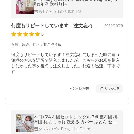
和3年産 送料無料
ももたろう印の岡萬米市場
何度もリピートしています！注文忘れてし…
2020/10/26
5
食感
：
普通
、
甘さ
：
甘さ控えめ
何度もリピートしています！注文忘れてしまった時に違う
銘柄のお米を近所で購入しましたが、こちらのお米を購入
しなかった事を後悔し注文しました。配送も迅速、丁寧で
す。
違反報告
いいね
0
本日+5% 布団セット シングル 7点 敷布団 掛
布団 枕 おしゃれ 洗える カバー ふとん セッ
ト 敷き布団 掛け布団 布団 抗菌防臭 来客用
タンスのゲン Design the Future