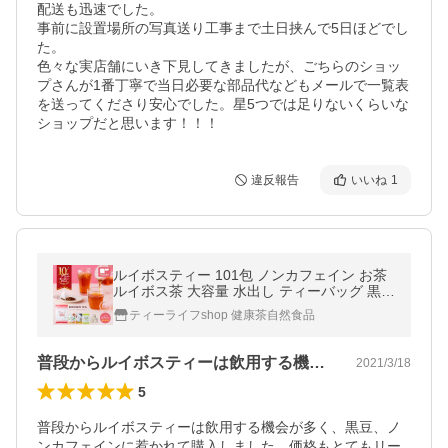
配送も迅速でした。

事前に設置場所の写真送り工事まで土日挟んで5日ほどでし
た。

色々な実店舗にいき下見してきましたが、ごちらのショッ
プさんが1番丁寧で当日必要な部品代などもメールで一覧表
を送ってくださり安心でした。星5つでは足りないくらいな
ショップだと思います！！！
違反報告
いいね
1
ルイボスティー 101包 ノンカフェイン お茶
ルイボス茶 大容量 水出し ティーバッグ 黒豆
茶 100包 グリーンルイボスティー 50包 100
ティーライフshop 健康茶自然食品
0円ポッキリ ティーライフ
普段からルイボスティーは飲用する機会が…
2021/3/18
5
普段からルイボスティーは飲用する機会が多く、黒豆、ノ
ンカフェインに惹かれて購入しました。価格もとてもリー