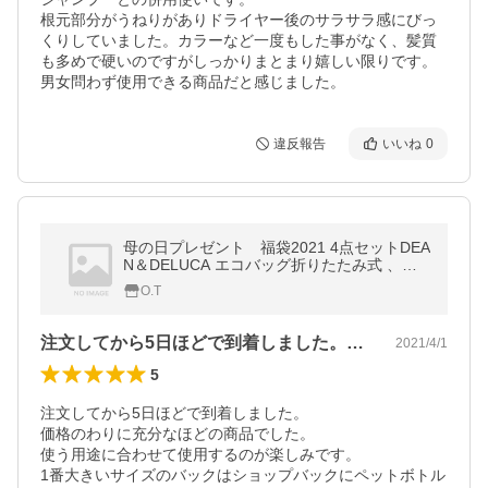
根元部分がうねりがありドライヤー後のサラサラ感にびっ
くりしていました。カラーなど一度もした事がなく、髪質
も多めで硬いのですがしっかりまとまり嬉しい限りです。
男女問わず使用できる商品だと感じました。
違反報告
いいね
0
母の日プレゼント 福袋2021 4点セットDEA
N＆DELUCA エコバッグ折りたたみ式 、付
録のみ折り畳みバッグ、特大ディバッグ ト
O.T
ートバック、エコバッグ キャンバス
注文してから5日ほどで到着しました。価…
2021/4/1
5
注文してから5日ほどで到着しました。

価格のわりに充分なほどの商品でした。

使う用途に合わせて使用するのが楽しみです。

1番大きいサイズのバックはショップバックにペットボトル