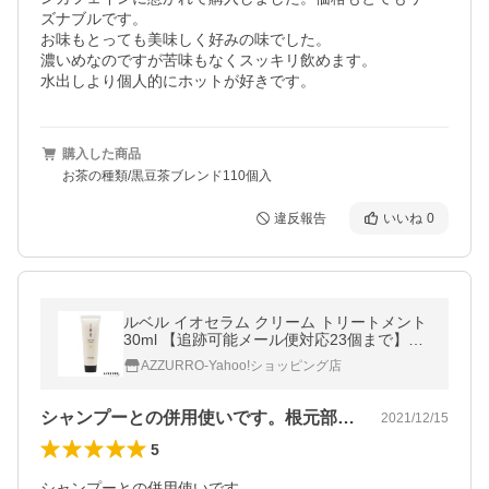
ズナブルです。

お味もとっても美味しく好みの味でした。

濃いめなのですが苦味もなくスッキリ飲めます。

水出しより個人的にホットが好きです。
購入した商品
お茶の種類/黒豆茶ブレンド110個入
違反報告
いいね
0
ルベル イオセラム クリーム トリートメント
30ml 【追跡可能メール便対応23個まで】
【宅急便コンパクト対応】
AZZURRO-Yahoo!ショッピング店
シャンプーとの併用使いです。根元部分が…
2021/12/15
5
シャンプーとの併用使いです。
