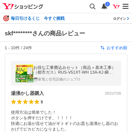
i
毎日引けるくじ 今すぐ挑戦
ログイン
skf********さんの商品レビュー
1
-
10
件 /
24
件
おすすめ順
お得な工事費込みセット（商品＋基本工事）
（都市ガス）RUS-V51XT-WH 13A-KJ 瞬間
湯沸器【在庫なし時後継品での出荷対応】
家電と住宅設備のジュプロ
湯沸かし器購入
2021/7/26
5
使用方法は簡単でした！

ボタンを押すだけです。！！！！

快適にお湯が流せて油がギトギトのお皿も湯沸かし器のお
かげでピカピカになりました。
