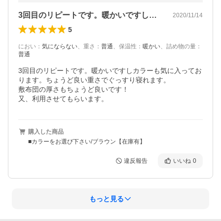
3回目のリピートです。暖かいですしカラ…
2020/11/14
5
におい
：
気にならない
、
重さ
：
普通
、
保温性
：
暖かい
、
詰め物の量
：
普通
3回目のリピートです。暖かいですしカラーも気に入ってお
ります。ちょうど良い重さでぐっすり寝れます。

敷布団の厚さもちょうど良いです！

又、利用させてもらいます。
購入した商品
■カラーをお選び下さい/ブラウン【在庫有】
違反報告
いいね
0
もっと見る