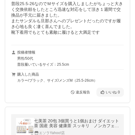
普段25.5-26なのでＭサイズを購入しましたがちょっと大き
く交換依頼をしたところ迅速な対応をして頂き１週間で交
換品が手元に届きました。

またサンダルも旦那さんへのプレゼントだったのですが履
き心地も良く凄く喜んでました。

靴下着用でもとても素敵に履けると大満足です
投稿者情報
男性/50代
普段履いているサイズ：25.5cm
購入した商品
カラー/ブラック、サイズ/メンズM（25.5-26cm）
違反報告
いいね
0
七美茶 20包 3個買うと1個おまけ ダイエット
茶 国産 美容 健康茶 スッキリ ノンカフェイ
ン
エソラYahoo!店