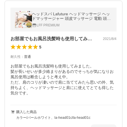
ヘッドスパ Lafuture ヘッドマッサージ ヘッ
ドマッサージャー 頭皮マッサージ 電動 頭皮
エステ 頭皮ケア 頭皮ブラシ 水洗い 健康グッ
LFF PREMIUM
ズ スカルプ 首 肩 父の日
お部屋でもお風呂洗髪時も使用してみまし…
2021/8/4
5
耐久性
：
普通
お部屋でもお風呂洗髪時も使用してみました。

髪が長いせいが多少絡まりがあるのでそっちが気になりお
風呂使用は断念しようと考え中。

ただ、肩のコリが凄いので肩に当ててみたら思いの外、気
持ちよく、ヘッドマッサージと肩にに使えてとても得した
気分です。
購入した商品
カラー/パールホワイト、la-head01c/la-head01c