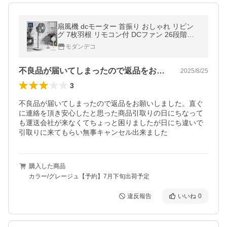
扇風機 dcモーター 首振り おしゃれ リビン
グ 7枚羽根 リモコン付 DCファン 26段階風
量調節 自動OFFタイマー 省エネ 爆買
モダンデコ
不良品が届いてしまったので返品をお願い…
2025/8/25
3
不良品が届いてしまったので返品をお願いしました。直ぐ
に連絡を頂き安心したと思った商品引取りの日にちなって
も運送会社が来なくてちょっと困りましたが日にち違いで
引取りに来てもらい無事キャンセル出来ました
購入した商品
カラー/グレージュ【予約】7月下旬出荷予定
違反報告
いいね
0