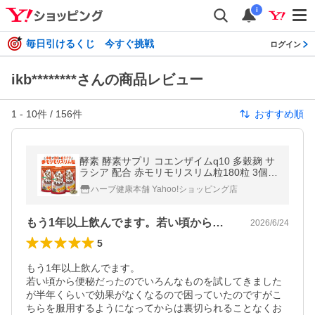
i
毎日引けるくじ 今すぐ挑戦
ログイン
ikb********さんの商品レビュー
1
-
10
件 /
156
件
おすすめ順
酵素 酵素サプリ コエンザイムq10 多穀麹 サ
ラシア 配合 赤モリモリスリム粒180粒 3個セ
ット（90日分）国内製造 [ ハーブ健康本舗 ]
ハーブ健康本舗 Yahoo!ショッピング店
もう1年以上飲んでます。若い頃から便秘…
2026/6/24
5
もう1年以上飲んでます。

若い頃から便秘だったのでいろんなものを試してきました
が半年くらいで効果がなくなるので困っていたのですがこ
ちらを服用するようになってからは裏切られることなくお