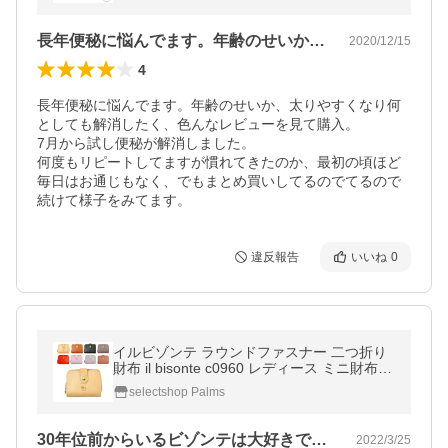
長年便秘に悩んでます。年齢のせいか、太…
2020/12/15
4
長年便秘に悩んでます。年齢のせいか、太りやすくなり何
としても解消したく、色んなレビューを見て購入。

7月から試し便秘が解消しました。

何度もリピートしてますが慣れてきたのか、最初の頃ほど
毎日はお通じもなく、でもまとめ買いしてるのでてるので
続けて様子をみてます。
違反報告
いいね
0
イルビゾンテ ラウンドファスナー 二つ折り
財布 il bisonte c0960 レディース ミニ財布
財布 小さめ 小さい ブランド おしゃれ 本革
selectshop Palms
革 SMW067
30年位前からいるビゾンテは大好きでい…
2022/3/25