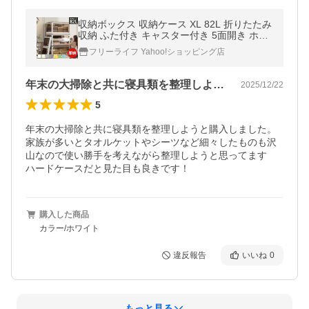
収納ボックス 収納ケース XL 82L 折りたたみ
収納 ふた付き キャスター付き 5面開き ホワ
イト 白 おしゃれ プラスチック 衣装ケース
フリーライフ Yahoo!ショッピング店
コンテナ ボックス 衣類
年末の大掃除と共に寝具類を整理しようと…
2025/12/22
5
年末の大掃除と共に寝具類を整理しようと購入しました。

家族が多いとタオルケットやシーツなど細々したものも沢
山なので使い勝手を考えながら整理しようと思ってます

ハードケースだと見た目も良きです！
購入した商品
カラー/ホワイト
違反報告
いいね
0
もっと見る