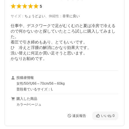
5
サイズ
：
ちょうどよい
、
伸縮性
：
非常に良い
仕事中、デスクワークで足がむくむのと夏は冷房で冷える
ので何かないかと探していたところ試しに購入してみまし
た。

着圧で引き締めもあり、とてもいいです。

ひ　冷えと浮腫の解消にかなり効果大です。

洗い替えに何足か買い足そうと思います。

かなりお勧めです。
投稿者情報
女性/50代/66～70cm/56～60kg
普段着ているサイズ：L
購入した商品
カラー/ベージュ
違反報告
いいね
0