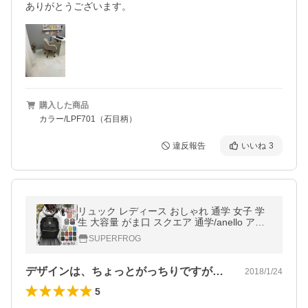
購入した商品
カラー/LPF701（石目柄）
違反報告
いいね
3
リュック レディース おしゃれ 通学 女子 学
生 大容量 がま口 スクエア 通学/anello アネ
ロ 背面ファスナー付 ポリキャンバス 口金リ
SUPERFROG
ュック AT-B0193A 正規品
デザインは、ちょっとがっちりですが、赤…
2018/1/24
5