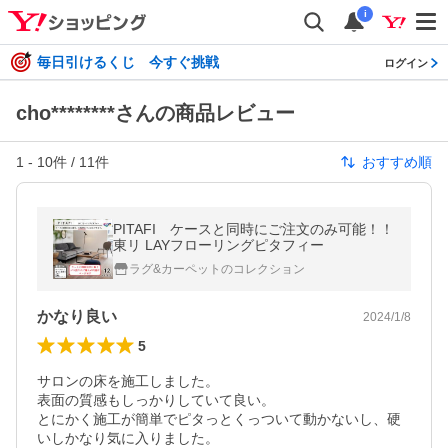
i
毎日引けるくじ 今すぐ挑戦
ログイン
cho********さんの商品レビュー
1
-
10
件 /
11
件
おすすめ順
PITAFI ケースと同時にご注文のみ可能！！
東リ LAYフローリングピタフィー
ラグ&カーペットのコレクション
かなり良い
2024/1/8
5
サロンの床を施工しました。

表面の質感もしっかりしていて良い。

とにかく施工が簡単でピタっとくっついて動かないし、硬
いしかなり気に入りました。
