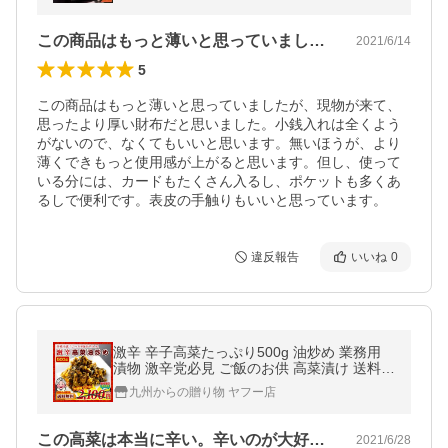
この商品はもっと薄いと思っていましたが…
2021/6/14
5
この商品はもっと薄いと思っていましたが、現物が来て、
思ったより厚い財布だと思いました。小銭入れは全くよう
がないので、なくてもいいと思います。無いほうが、より
薄くできもっと使用感が上がると思います。但し、使って
いる分には、カードもたくさん入るし、ポケットも多くあ
るしで便利です。表皮の手触りもいいと思っています。
違反報告
いいね
0
激辛 辛子高菜たっぷり500g 油炒め 業務用
漬物 激辛党必見 ご飯のお供 高菜漬け 送料無
料 チャーハン ピラフ パスタ ポイント利用
九州からの贈り物 ヤフー店
爆買 ポイント消化
この高菜は本当に辛い。辛いのが大好きな…
2021/6/28