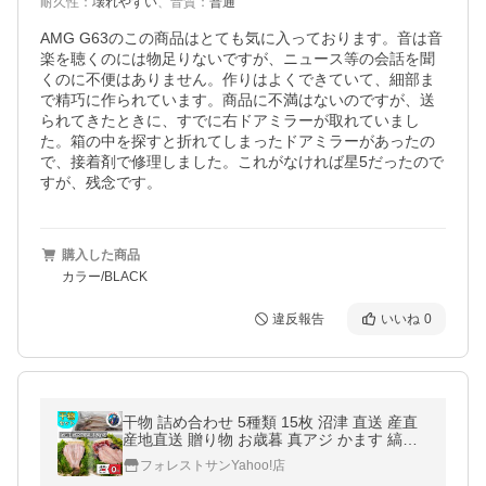
耐久性
：
壊れやすい
、
音質
：
普通
AMG G63のこの商品はとても気に入っております。音は音
楽を聴くのには物足りないですが、ニュース等の会話を聞
くのに不便はありません。作りはよくできていて、細部ま
で精巧に作られています。商品に不満はないのですが、送
られてきたときに、すでに右ドアミラーが取れていまし
た。箱の中を探すと折れてしまったドアミラーがあったの
で、接着剤で修理しました。これがなければ星5だったので
すが、残念です。
購入した商品
カラー/BLACK
違反報告
いいね
0
干物 詰め合わせ 5種類 15枚 沼津 直送 産直
産地直送 贈り物 お歳暮 真アジ かます 縞ほ
っけ 金目鯛 さんま 即日発送
フォレストサンYahoo!店