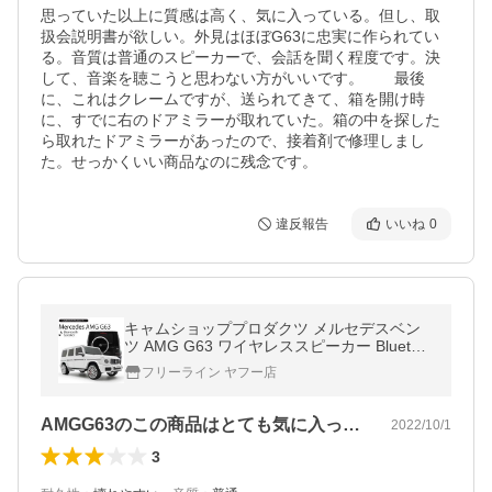
思っていた以上に質感は高く、気に入っている。但し、取
扱会説明書が欲しい。外見はほぼG63に忠実に作られてい
る。音質は普通のスピーカーで、会話を聞く程度です。決
して、音楽を聴こうと思わない方がいいです。　　最後
に、これはクレームですが、送られてきて、箱を開け時
に、すでに右のドアミラーが取れていた。箱の中を探した
ら取れたドアミラーがあったので、接着剤で修理しまし
た。せっかくいい商品なのに残念です。
違反報告
いいね
0
キャムショッププロダクツ メルセデスベン
ツ AMG G63 ワイヤレススピーカー Bluetoot
h あすつく対応
フリーライン ヤフー店
AMGG63のこの商品はとても気に入っ…
2022/10/1
3