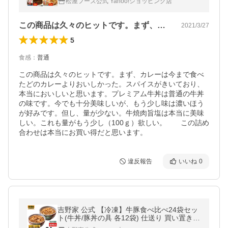
松屋フーズ公式 Yahoo!ショッピング店
食
この商品は久々のヒットです。まず、カレ…
2021/3/27
5
食感
：
普通
この商品は久々のヒットです。まず、カレーは今まで食べ
たどのカレーよりおいしかった。スパイスがきいており、
本当においしいと思います。プレミアム牛丼は普通の牛丼
の味です。今でも十分美味しいが、もう少し味は濃いほう
が好みです。但し、量が少ない。牛焼肉旨塩は本当に美味
しい。これも量がもう少し（100ｇ）欲しい。　　この詰め
合わせは本当にお買い得だと思います。
違反報告
いいね
0
吉野家 公式 【冷凍】牛豚食べ比べ24袋セッ
ト(牛丼/豚丼の具 各12袋) 仕送り 買い置き
時短 冷凍食品 取り寄せ 時短 爆買