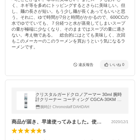
く、ネギ等を多めにトッピングするとさらに美味しい。但
し、麺の長さが短い。もう少し麺が長くあってもいいと思
う。それに、ゆで時間が7分と時間がかかるので、600CCの
水でゆでていても、７分経つと水が蒸発してしまいスープ
の量が極端に少なくなり、そのままではスープの量に適さ
ない。考え物である。　総合的にはとても美味しく、次回
もこのメーカーのこのラーメンを買おうという気になるラ
ーメンです。
違反報告
いいね
0
クリスタルガードクロノアーマー 30ml 腕時
計クリーナー コーティング CGCA-30KM 爆
買
腕時計 Chronostaff DAHDAH
商品が届き、早速使ってみました。使い方…
2020/12/1
5