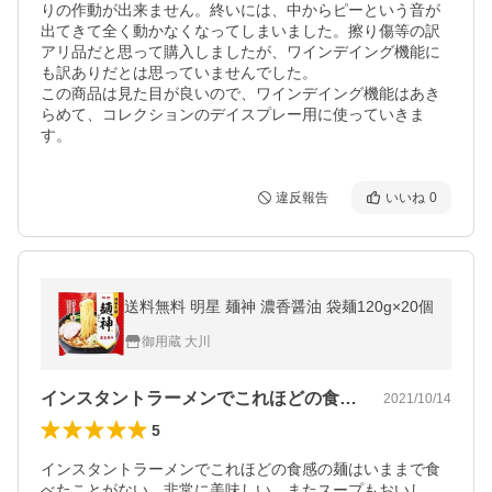
りの作動が出来ません。終いには、中からピーという音が
出てきて全く動かなくなってしまいました。擦り傷等の訳
アリ品だと思って購入しましたが、ワインデイング機能に
も訳ありだとは思っていませんでした。

この商品は見た目が良いので、ワインデイング機能はあき
らめて、コレクションのデイスプレー用に使っていきま
す。
違反報告
いいね
0
送料無料 明星 麺神 濃香醤油 袋麺120g×20個
御用蔵 大川
インスタントラーメンでこれほどの食感の…
2021/10/14
5
インスタントラーメンでこれほどの食感の麺はいままで食
べたことがない。非常に美味しい。またスープもおいし