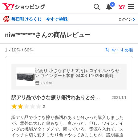
i
毎日引けるくじ 今すぐ挑戦
ログイン
niw********さんの商品レビュー
1
-
10
件 /
66
件
おすすめ順
訳あり 小さなすりキズ汚れ ロイヤルハウゼ
ン ワインダー 6本巻 GC03 T102BB 腕時計/
自動巻き機 2年保証 新品
s-select
訳アリ品で小さな擦り傷汚れありと分かっ…
2021/1/1
2
訳アリ品で小さな擦り傷汚れありと分かった購入しました
が、意外に大した傷もなく、良かった。但し、ワインデイ
ングの機能が全くダメで、困っている。電源を入れて、ス
イッチを切り変えしたり色々やってみましたが、説明書通