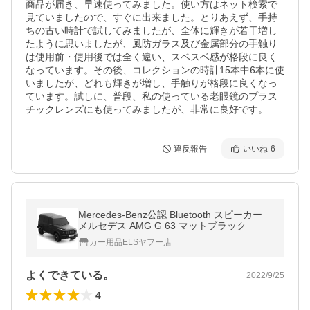
商品が届き、早速使ってみました。使い方はネット検索で
見ていましたので、すぐに出来ました。とりあえず、手持
ちの古い時計で試してみましたが、全体に輝きが若干増し
たように思いましたが、風防ガラス及び金属部分の手触り
は使用前・使用後では全く違い、スベスベ感が格段に良く
なっています。その後、コレクションの時計15本中6本に使
いましたが、どれも輝きが増し、手触りが格段に良くなっ
ています。試しに、普段、私の使っている老眼鏡のプラス
チックレンズにも使ってみましたが、非常に良好です。
違反報告
いいね
6
Mercedes-Benz公認 Bluetooth スピーカー
メルセデス AMG G 63 マットブラック
カー用品ELSヤフー店
よくできている。
2022/9/25
4