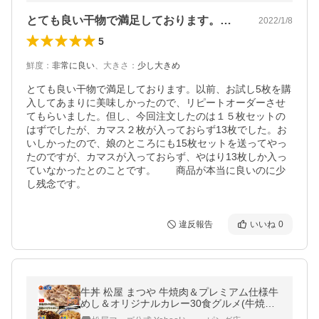
とても良い干物で満足しております。以前…
2022/1/8
5
鮮度
：
非常に良い
、
大きさ
：
少し大きめ
とても良い干物で満足しております。以前、お試し5枚を購
入してあまりに美味しかったので、リピートオーダーさせ
てもらいました。但し、今回注文したのは１５枚セットの
はずでしたが、カマス２枚が入っておらず13枚でした。お
いしかったので、娘のところにも15枚セットを送ってやっ
たのですが、カマスが入っておらず、やはり13枚しか入っ
ていなかったとのことです。　　商品が本当に良いのに少
し残念です。
違反報告
いいね
0
牛丼 松屋 まつや 牛焼肉＆プレミアム仕様牛
めし＆オリジナルカレー30食グルメ(牛焼肉
旨塩だれ60g ×5 牛めし×10 カレー×15) 非常