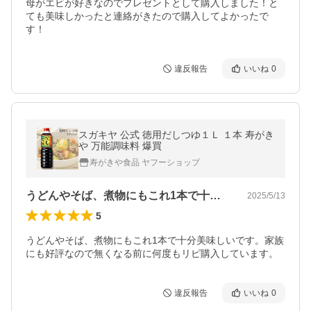
母がエビが好きなのでプレゼントとして購入しました！と
ても美味しかったと連絡がきたので購入してよかったで
す！
違反報告
いいね
0
スガキヤ 公式 徳用だしつゆ１Ｌ １本 寿がき
や 万能調味料 爆買
寿がきや食品 ヤフーショップ
うどんやそば、煮物にもこれ1本で十分美…
2025/5/13
5
うどんやそば、煮物にもこれ1本で十分美味しいです。家族
にも好評なので無くなる前に何度もリピ購入しています。
違反報告
いいね
0