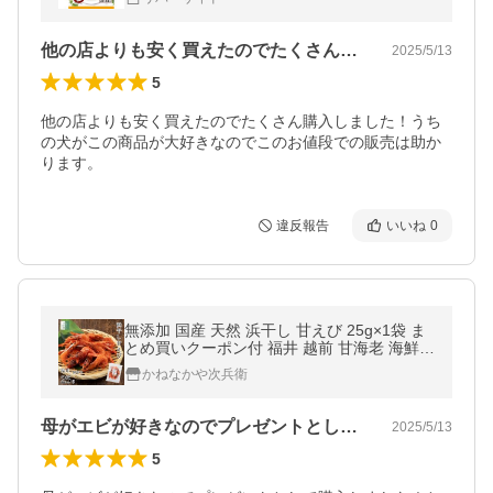
他の店よりも安く買えたのでたくさん購入…
2025/5/13
5
他の店よりも安く買えたのでたくさん購入しました！うち
の犬がこの商品が大好きなのでこのお値段での販売は助か
ります。
違反報告
いいね
0
無添加 国産 天然 浜干し 甘えび 25g×1袋 ま
とめ買いクーポン付 福井 越前 甘海老 海鮮
おつまみ つまみ 珍味【A配送：常温】
かねなかや次兵衛
母がエビが好きなのでプレゼントとして購…
2025/5/13
5