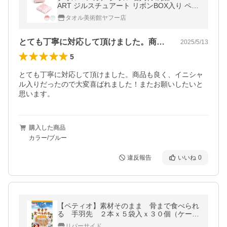
ART ジルスチュアート リボンBOX入り ペル
レブーケ ギフト プレゼント タオル美術館 公
タオル美術館ヤフー店
式 のし対応 記念品 父の日
とても丁寧に対応して頂けました。商品も…
2025/5/13
5
とても丁寧に対応して頂けました。商品も良く、イニシャ
ル入りだったので大変喜ばれました！またお願いしたいと
思います。
購入した商品
カラー/ブルー
違反報告
いいね
0
【ペティオ】素材そのまま 骨まで食べられ
る 手羽先 ２本ｘ５袋入ｘ３０個（ケース
販売）
リバーサイド