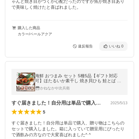
ゃんと焼き目がつくか心配だったのですが魚が焼き目あり
で美味しく焼けたと喜ばれました。
購入した商品
カラー/ペールアクア
違反報告
いいね
0
海鮮 おつまみ セット 5種5品【ギフト対応
可】ほたるいか素干し 焼き貝ひも 鮭とば 浜
干し甘えび 丸干しいか 国内加工 ギフト 珍味
かねなかや次兵衛
乾物【A配送：常温】
すぐ届きました！自分用は単品で購入、贈…
2025/5/13
5
すぐ届きました！自分用は単品で購入、贈り物はこちらの
セットで購入しました。箱に入っていて贈呈用にぴったり
で酒飲みの方なので大変喜ばれました^ ^