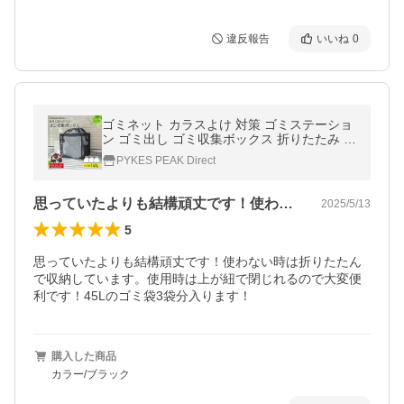
違反報告
いいね
0
ゴミネット カラスよけ 対策 ゴミステーショ
ン ゴミ出し ゴミ収集ボックス 折りたたみ 防
鳥ネット 防鳥網 猫 おしゃれ パイクスピーク
PYKES PEAK Direct
思っていたよりも結構頑丈です！使わない…
2025/5/13
5
思っていたよりも結構頑丈です！使わない時は折りたたん
で収納しています。使用時は上が紐で閉じれるので大変便
利です！45Lのゴミ袋3袋分入ります！
購入した商品
カラー/ブラック