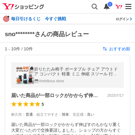
i
毎日引けるくじ 今すぐ挑戦
ログイン
sno********さんの商品レビュー
1
-
10
件 /
10
件
おすすめ順
折りたたみ椅子 ポータブル チェア アウトド
ア コンパクト 軽量 ミニ 伸縮 スツール 行列
待ち 折り畳み
Ambitious store
届いた商品が一部ロックがかからず伸ばす…
2025/7/17
5
耐久性
：
普通
、
組立てやすさ
：
簡単
、
安定感
：
良い
届いた商品が一部ロックがかからず伸ばすのもかなり重く
大変だったので交換要請しました。ショップの方からすぐ