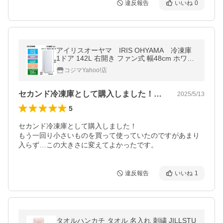
違反報告
いいね
0
アイリスオーヤマ IRIS OHYAMA 冷凍庫
1ドア 142L 右開き ファン式 幅48cm ホワイ
ト KUSN-14B-W ホワイト（標準設置無
コジマYahoo!店
料）
セカンド冷凍庫として購入しました！もう…
2025/5/13
5
セカンド冷凍庫として購入しました！

もう一回り小さいものを買って使っていたのですがあまり
入らず…この大きさに変えてよかったです。
違反報告
いいね
1
タオルハンカチ タオル 名入れ 刺繍 JILLSTU