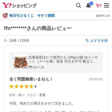
i
毎日引けるくじ 今すぐ挑戦
ログイン
ffn********さんの商品レビュー
1
-
10
件 /
125
件
おすすめ順
北海道産ほたて焼貝ひも 100g×2袋 ゆうパケ
ット（メール便）発送 代引き不可 帆立ミ
ミ 焼き貝ひも ホタテ 帆立 200g
函館七施
全く問題御座いません！
2024/2/29
5
鮮度
：
良い
、
大きさ
：
普通
今回、初めての発注をさせて頂きました。
