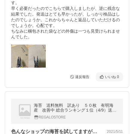
す。

早く必要だったのでこちらで購入しましたが、逆に残念な
結果でした。発送はとても早かったが、しっかり検品はし
たのでしょうか。これからちゃんと返品していただけるの
でしょうか。心配です。

ちなみに梱包された袋などの外傷は一つも見受けられませ
んでした。
違反報告
いいね
0
海苔 送料無料 訳あり ５０枚 有明海
産 改善中 総合ランキング１位（4/9）送料
無料 有明海産 焼海苔 訳ありですが上質な焼
REGALOSTORE
海苔がたっぷり入ってこの価格
色んなショップの海苔を試してますが、、…
2021/5/11