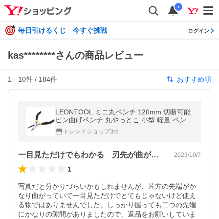
i
毎日引けるくじ 今すぐ挑戦
ログイン
kas********さんの商品レビュー
1
-
10
件 /
184
件
おすすめ順
LEONTOOL ミニ丸ペンチ 120mm 切断可能
ピン曲げペンチ 丸やっとこ 小型 軽量 ペンチ
アクセサリー用 ジュエリー製作 手作り
トレンドショップ3rd
一目見ただけでもわかる 刃先が曲がっていた
2023/10/7
1
写真だと分かりづらいかもしれませんが、片方の先端がか
なり曲がっていて一目見ただけでとてもじゃないけど使え
る物ではありませんでした。しっかり握っても二つの先端
にかなりの隙間がありましたので、返品をお願いしていま