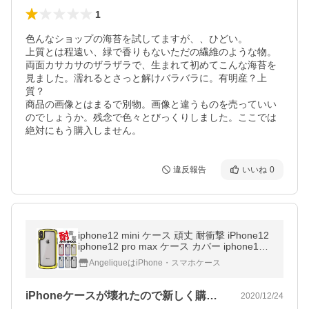
1
色んなショップの海苔を試してますが、、ひどい。

上質とは程遠い、緑で香りもないただの繊維のような物。
両面カサカサのザラザラで、生まれて初めてこんな海苔を
見ました。濡れるとさっと解けバラバラに。有明産？上
質？

商品の画像とはまるで別物。画像と違うものを売っていい
のでしょうか。残念で色々とびっくりしました。ここでは
絶対にもう購入しません。
違反報告
いいね
0
iphone12 mini ケース 頑丈 耐衝撃 iPhone12
iphone12 pro max ケース カバー iphone11 i
phone SE se2 iphoneXR iphonexs max ipho
AngeliqueはiPhone・スマホケース
neX iphone8 iphone7 plus
iPhoneケースが壊れたので新しく購…
2020/12/24