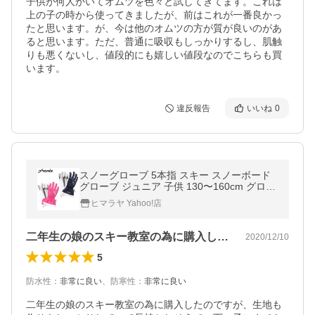
子供が何人かいてオムツを色々と試してきてます。これは
上の子の時から使ってきましたが、前はこれが一番良かっ
たと思います。が、今は他のオムツの方が質が良いのがあ
ると思います。ただ、普通に吸収もしっかりするし、肌触
りも悪くないし、値段的にも嬉しい値段なのでこちらも買
います。
違反報告
いいね
0
スノーグローブ 5本指 スキー スノーボード
グローブ ジュニア 子供 130〜160cm グロー
ブ PS9H8GL91 雪遊び 防寒 手袋 Phenix フ
ヒマラヤ Yahoo!店
ェニックス
二年生の娘のスキー教室の為に購入したの…
2020/12/10
5
防水性
：
非常に良い
、
防寒性
：
非常に良い
二年生の娘のスキー教室の為に購入したのですが、生地も