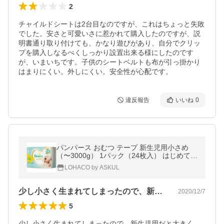
2
チャイルドシートは2台目なのですが、これはちょっと失敗
でした。安さと可愛いさに惹かれて購入したのですが、説
明書通り取り付けても、かなり遊びがあり、自分でクリッ
プを購入しなるべくしっかり設置出来る様にしたのです
が、いまいちです。子供のシートベルトも布が引っ掛かり
はまりにくい。外しにくい。安全性が心配です。
違反報告
いいね
0
パンパース おむつ テープ 新生児用小さめ
（〜3000g） 1パック（24枚入） はじめての
肌へのいちばん P＆G
LOHACO by ASKUL
少し小さく生まれてしまったので、新生児…
2020/12/7
5
少し小さく生まれてしまったので、新生児用だと大きく、