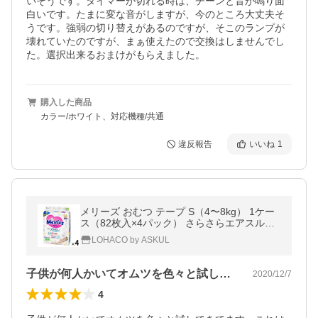
いそうです。タイマーが切れる時は、チーンと音が鳴り面
白いです。たまに変な音がしますが、今のところ大丈夫そ
うです。強弱の切り替えがあるのですが、そこのランプが
壊れていたのですが、まぁ使えたので交換はしませんでし
た。選択出来るおまけがもらえました。
購入した商品
カラー/ホワイト、対応機種/共通
違反報告
いいね
1
メリーズ おむつ テープ S（4〜8kg） 1ケー
ス（82枚入×4パック） さらさらエアスルー
花王
LOHACO by ASKUL
子供が何人かいてオムツを色々と試してき…
2020/12/7
4