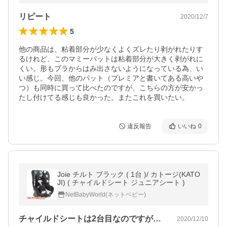
リピート
2020/12/7
5
他の商品は、粘着部分が少なくよくズレたり剥がれたりす
るけれど、このマミーパットは粘着部分が大きく剥がれに
くい。形もブラからはみ出さないようになっている為、い
い感じ。今回、他のパット（プレミアと書いてある高いや
つ）も同時に買って比べたのですが、こちらの方が安かっ
たし付けてる感じも良かった。またこれを買いたい。
違反報告
いいね
0
Joie チルト ブラック ( 1台 )/ カトージ(KATO
JI) ( チャイルドシート ジュニアシート )
NetBabyWorld(ネットベビー)
チャイルドシートは2台目なのですが、こ…
2020/12/10