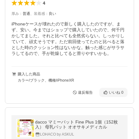
4
厚み
：
普通
、
装着感
：
良い
iPhoneケースが壊れたので新しく購入したのですが、ま
ず、安い。今まではショップで購入していたので、何千円
かしてました。それと比べても全然劣らない。しっかりし
ていて、頑丈そうです。ただ前回使ってたのと比べると落
とした時のクッション性はないかな。触った感じがサラサ
ラしてるので、手が乾燥してると滑りやすいかも。
購入した商品
カラー/ブラック、機種/iPhoneXR
違反報告
いいね
0
dacco マミーパット Fine Plus 1個（152枚
入） 母乳パット オオサキメディカル
LOHACO by ASKUL