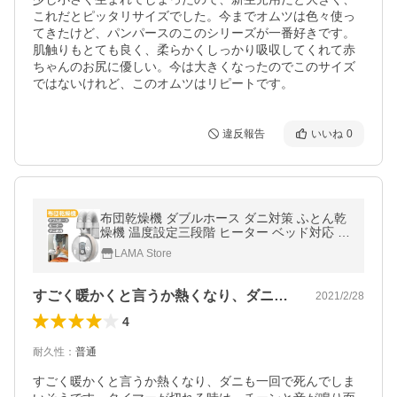
これだとピッタリサイズでした。今までオムツは色々使っ
てきたけど、パンパースのこのシリーズが一番好きです。
肌触りもとても良く、柔らかくしっかり吸収してくれて赤
ちゃんのお尻に優しい。今は大きくなったのでこのサイズ
ではないけれど、このオムツはリピートです。
違反報告
いいね
0
布団乾燥機 ダブルホース ダニ対策 ふとん乾
燥機 温度設定三段階 ヒーター ベッド対応 ダ
ニ 靴乾燥機 くつ乾燥機 布団乾燥 衣類乾燥
LAMA Store
靴乾燥 梅雨対策 湿気
すごく暖かくと言うか熱くなり、ダニも一…
2021/2/28
4
耐久性
：
普通
すごく暖かくと言うか熱くなり、ダニも一回で死んでしま