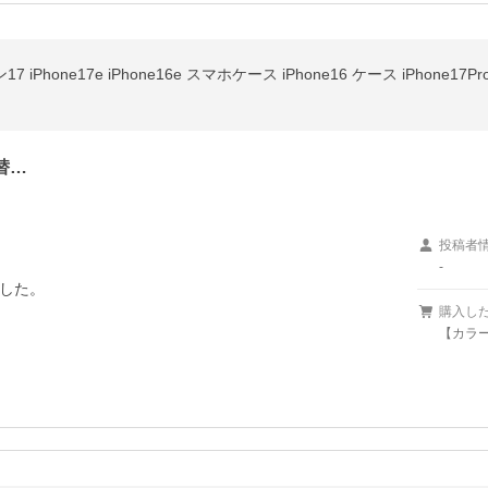
替…
投稿者
-
した。

購入し
【カラー