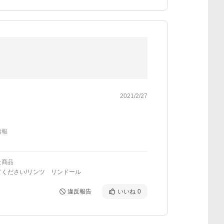
2021/2/27
情報
た商品
てください/リンツ リンドール
違反報告
いいね
0