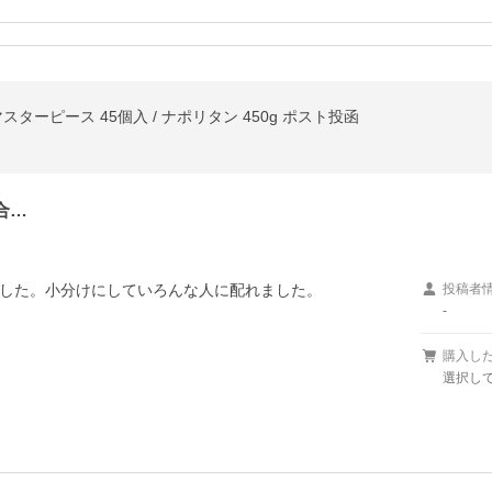
マスターピース 45個入 / ナポリタン 450g ポスト投函
合…
した。小分けにしていろんな人に配れました。
投稿者
-
購入し
選択し