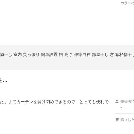
カラー/
し 室内 突っ張り 簡単設置 幅 高さ 伸縮自在 部屋干し 窓 窓枠物干し 花粉 
を…
たままてカーテンを開け閉めできるので、とっても便利で
投稿者
-
購入し
-