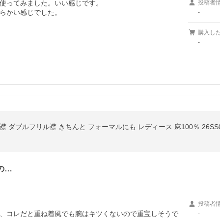
使ってみました。いい感じです。

投稿者
らかい感じでした。

-
購入し
-
 ダブルフリル襟 きちんと フォーマルにも レディース 麻100％ 26SS02
の…
投稿者
、コレだと重ね着風でも腕はキツくないので重宝しそうで
-