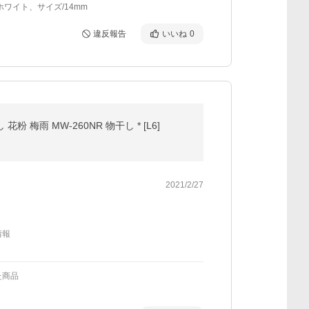
ホワイト、サイズ/14mm
違反報告
いいね
0
梅雨 MW-260NR 物干し * [L6]
2021/2/27
情報
た商品