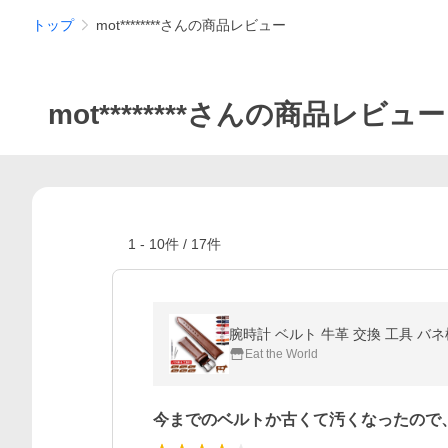
トップ
mot********さんの商品レビュー
mot********さんの商品レビュー
1
-
10
件 /
17
件
腕時計 ベルト 牛革 交換 工具 バネ棒付
Eat the World
今までのベルトか古くて汚くなったので