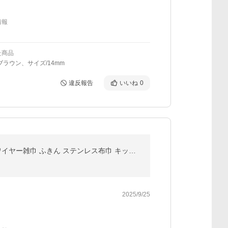
情報
た商品
ブラウン、サイズ/14mm
違反報告
いいね
0
メッシュクロス キッチンクロス 食器洗い 金属ふきん 布巾 フキン エコ 5枚 キッチンクロス ワイヤー雑巾 ふきん ステンレス布巾 キッチンタオル
2025/9/25