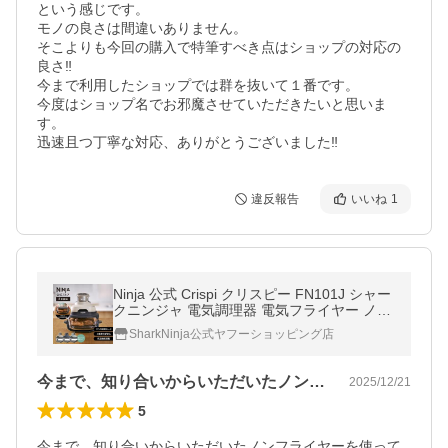
という感じです。

モノの良さは間違いありません。

そこよりも今回の購入で特筆すべき点はショップの対応の
良さ‼️

今まで利用したショップでは群を抜いて１番です。

今度はショップ名でお邪魔させていただきたいと思いま
す。

迅速且つ丁寧な対応、ありがとうございました‼️
違反報告
いいね
1
Ninja 公式 Crispi クリスピー FN101J シャー
クニンジャ 電気調理器 電気フライヤー ノン
フライヤー 卓上 自動調理器 揚げ物 グリル
SharkNinja公式ヤフーショッピング店
ロースト ほったらかし
今まで、知り合いからいただいたノンフラ…
2025/12/21
5
今まで、知り合いからいただいたノンフライヤーを使って