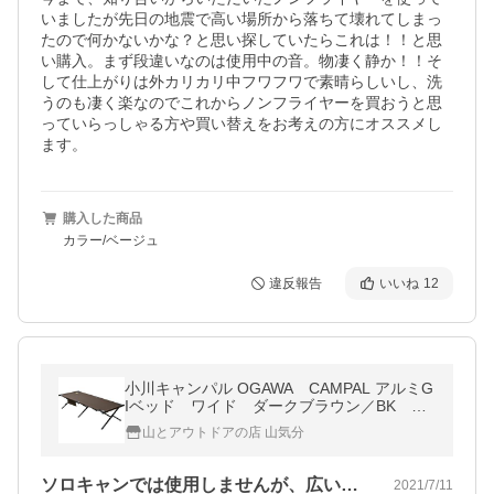
いましたが先日の地震で高い場所から落ちて壊れてしまっ
たので何かないかな？と思い探していたらこれは！！と思
い購入。まず段違いなのは使用中の音。物凄く静か！！そ
して仕上がりは外カリカリ中フワフワで素晴らしいし、洗
うのも凄く楽なのでこれからノンフライヤーを買おうと思
っていらっしゃる方や買い替えをお考えの方にオススメし
ます。
購入した商品
カラー/ベージュ
違反報告
いいね
12
小川キャンパル OGAWA CAMPAL アルミG
Iベッド ワイド ダークブラウン／BK ベ
ッド キャンプ 防災 コット
山とアウトドアの店 山気分
ソロキャンでは使用しませんが、広い室内…
2021/7/11