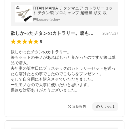
TITAN MANIA チタンマニア カトラリーセッ
ト チタン製 ソロキャンプ 超軽量 頑丈 収納
袋付き スプーン フォーク ナイフ バーベキュ
Legare-factory
ー 料理 調理器具
欲しかったチタンのカトラリー。箸もセッ…
2024/5/27
5
欲しかったチタンのカトラリー。

箸もセットのモノがあればもっと良かったのですが箸は単
品で購入。

去年妻の誕生日にプラスチックのカトラリーセットを送っ
たら溶けたとの事でしたのでこちらをプレゼント。

そして自分用にも購入させていただきました。

一生モノなので大事に使いたいと思います。

迅速な対応ありがとうございました。
違反報告
いいね
1