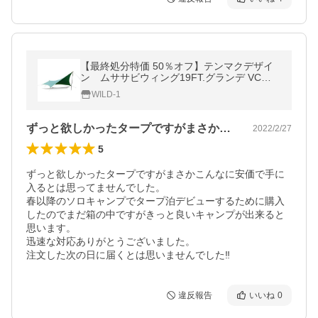
【最終処分特価 50％オフ】テンマクデザイ
ン ムササビウィング19FT.グランデ VC焚
き火version（tent-Mark DESIGNS）
WILD-1
ずっと欲しかったタープですがまさかこん…
2022/2/27
5
ずっと欲しかったタープですがまさかこんなに安価で手に
入るとは思ってませんでした。

春以降のソロキャンプでタープ泊デビューするために購入
したのでまだ箱の中ですがきっと良いキャンプが出来ると
思います。

迅速な対応ありがとうございました。

注文した次の日に届くとは思いませんでした‼️
違反報告
いいね
0