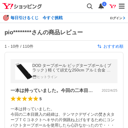
i
毎日引けるくじ 今すぐ挑戦
ログイン
pio********さんの商品レビュー
1
-
10
件 /
110
件
おすすめ順
DOD タープポール ビッグタープポール ( ブ
ラック ) 軽くて頑丈な250cm アルミ合金 タ
ープポール XP5-507K 小川張り
ヒットライン
一本は持っていました。今回の二本目購入…
2022/4/25
5
一本は持っていました。

今回の二本目購入の経緯は、テンマクデザインの焚き火タ
ープＴＣコネクトヘキサの片側跳ね上げをするためにコン
パクトタープポールを使用したら心許なかったので・・・