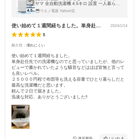
ヤマ 全自動洗濯機 4.5キロ 設置 一人暮らし
新品 全自動 IAW-T451
ウエノ電器 Yahoo!店
使い始めて１週間経ちました。単身赴任先…
2024/1/14
5
耐久性
：
壊れにくい
使い始めて１週間経ちました。

単身赴任先での洗濯機なのでと思っていましたが、他のレ
ビューで書かれていたような騒音などはほぼ皆無と言って
も良いレベル。

２５０００円程で布団等も洗える容量でひとり暮らしだと
最高な洗濯機だと思います。

頼んで２日で届きました。

迅速な対応、ありがとうございました‼️
違反報告
いいね
4