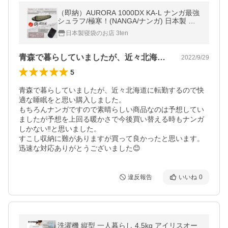
（即納）AURORA 1000DX KA-L ナンガ最強
シュラフ/極寒！(NANGA/ナンガ) 日本製 超
撥水 特注シュラフ オーロラ1000DX カーキ
日本製寝袋のお店 3ten
ロング 寝袋 防災 車中泊
青森で暮らしていましたが、近々北海道に…
2022/9/29
5
青森で暮らしていましたが、近々北海道に転勤するので快
適な睡眠をと思い購入しました。

もちろんナンガですので素晴らしい商品なのは予想してい
ましたが予想を上回る暖かさで今後買い替える時もナンガ
しかない‼️と思いました。

すこし収納に難がありますが買って良かったと思います。

迅速な対応ありがとうございました😊
違反報告
いいね
0
洗濯機 縦型 一人暮らし 4.5kg アイリスオー