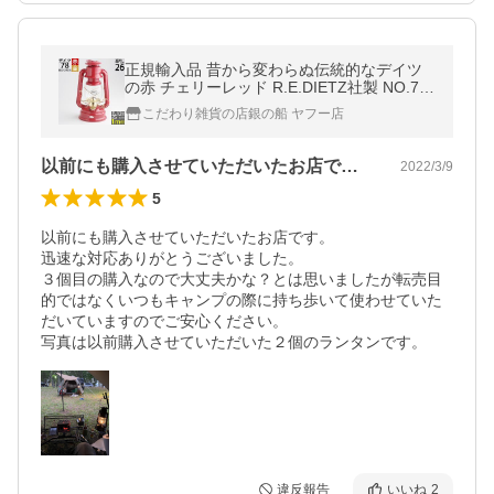
正規輸入品 昔から変わらぬ伝統的なデイツ
の赤 チェリーレッド R.E.DIETZ社製 NO.78
MAR ハリケーンランタン-デイツ78 BEL012
こだわり雑貨の店銀の船 ヤフー店
-RD-G
以前にも購入させていただいたお店です。…
2022/3/9
5
以前にも購入させていただいたお店です。

迅速な対応ありがとうございました。

３個目の購入なので大丈夫かな？とは思いましたが転売目
的ではなくいつもキャンプの際に持ち歩いて使わせていた
だいていますのでご安心ください。

写真は以前購入させていただいた２個のランタンです。
違反報告
いいね
2