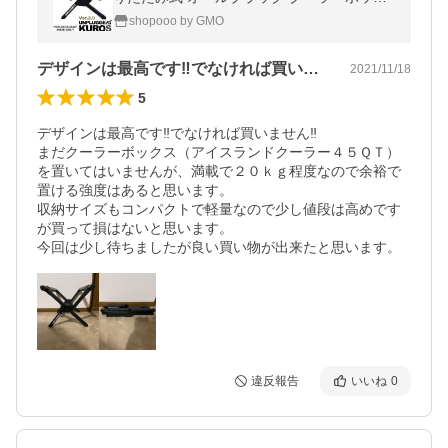
ススタンド アンプラグドキャンプ クロス 15
shopooo by GMO
QT以外対応 UNPLUGGED CP KUROS
デザインは最高です‼️でなければ買いま…
2021/11/18
5
デザインは最高です‼️でなければ買いません‼️

まだクーラーボックス（アイスランドクーラー４５ＱＴ）
を置いてはいませんが、満載で２０ｋｇ程度なので余裕で
置ける強度はあると思います。

収納サイズもコンパクトで軽量なので少し値段は高めです
が買って損はないと思います。

今回は少し待ちましたが良い買い物が出来たと思います。
違反報告
いいね
0