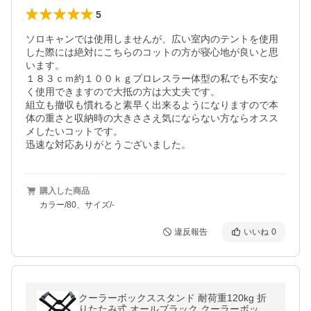
5
ソロキャンでは使用しませんが、広い室内のテントを使用
した際には絶対にこちらのコットの方が寝心地が良いと思
います。

１８３ｃｍ約１００ｋｇプロレスラー体型の私でも不安な
く使用できますので大抵の方は大丈夫です。

組立も撤収も慣れると素早く出来るようになりますので本
体の重さと収納時の大きささえ気にならない方ならオスス
メしたいコットです。

迅速な対応ありがとうございました。
購入した商品
カラー/80、サイズ/-
違反報告
いいね
0
クーラーボックススタンド 耐荷重120kg 折
りたたみ式 オールブラック クーラーボック