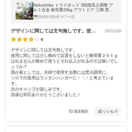
Naturehike トライポッド 3段階高さ調整 ア
ルミ合金 耐荷重20kg アウトドア 三脚 焚火
ファイヤースタンド
SWAG GEAR ヤフー店
デザインに関しては文句無しです。使用に…
2021/1/26
4
デザインに関しては文句無しです。

使用に関しては少し狭めて設置をしないと耐荷重２０ｋｇ
は出ませんが狭めて使うとそれ以上が出るのでは無いでし
ょうか？

我が家としては、夫婦で使用する際には焚火調理に。

ソロでの使用はランタンハンガーに・・・と考えていま
す。

次のキャンプが楽しみです。

迅速な対応ありがとうございました！
違反報告
いいね
0