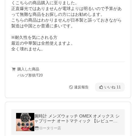
くこちらの商品購入に至りました。

正直爆光ではありませんが電球よりは明るいので予算があ
って無難な商品をお探しの方にはお勧めします。

こちらの商品はわかりませんが日本製と謳っておきながら
製造は中国とか普通に多いです。

※耐久性を気にされる方

最近の中華製は全然使えますよ。

全く壊れません。
購入した商品
バルブ形状/T20
違反報告
いいね
11
腕時計 メンズウォッチ OMEX オメックス シ
ャブリーナ オートマティック 【レビュー特
典付】 自動巻き ダイバーズウォッチ 防水 ギ
ロータリー店
フト プレゼント