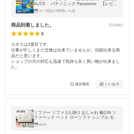
6L/C5 パナソニック Panasonic 【レビュ
ーでバッテリー回収無料!!（沖縄/離島を除
カー用品のWEBいち店
く)】
商品到着しました。
2016/9/2
5
カオスは2度目です。

仕事が忙しくまだ交換は出来ていませんが、信頼出来る商
品だと思います。

ショップの方の対応も迅速で気持ち良く買い物が出来まし
た。
違反報告
いいね
0
ソファー ソファ 2人掛け おしゃれ 幅139 ソ
ファベッド ベット ローソファ シンプル モダ
ン ジーノ2P 北欧 ドリス
doris