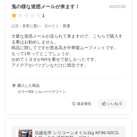
鬼の様な迷惑メールが来ます！
2023/7/30
1
品質
：
非常に悪い
、
見やすさ
：
普通
大量な迷惑メールが送られて来ますので、こちらで購入す
る事はお勧めしません。

商品に関してですが悪名高き中華製ムーブメントです。

もって1年ってとこでしょうか...

せめてミヨタかNHを乗せて欲しかったです。

アイデアがバツグンなだけに残念です。
購入した商品
カラー/04.シルバー×グリーン
違反報告
いいね
0
信越化学 シリコーンオイル1kg KF96-50CS-