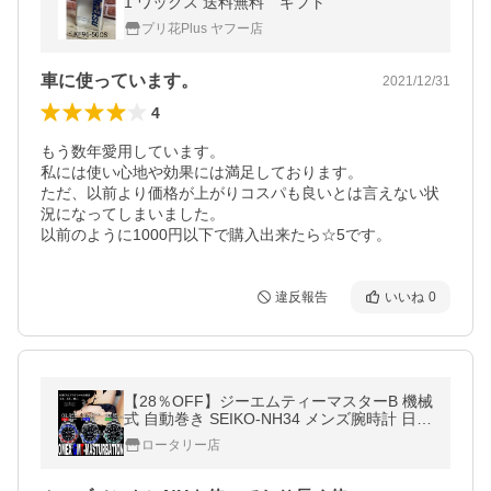
1 ワックス 送料無料 ギフト
プリ花Plus ヤフー店
車に使っています。
2021/12/31
4
もう数年愛用しています。

私には使い心地や効果には満足しております。

ただ、以前より価格が上がりコスパも良いとは言えない状
況になってしまいました。

以前のように1000円以下で購入出来たら☆5です。
違反報告
いいね
0
【28％OFF】ジーエムティーマスターB 機械
式 自動巻き SEIKO-NH34 メンズ腕時計 日常
生活用強化防水 ブランド 限定腕時計 ネット
ロータリー店
通販 スーツ ビジネス