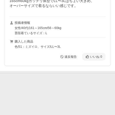
165cm60kgガッチリ体型でLL〜3Lはちょい大きめ。

オーバーサイズで着るならいい感じです。
投稿者情報
女性/40代/161～165cm/56～60kg
普段着ているサイズ：L
購入した商品
色/51：ミズイロ、サイズ/LL〜3L
違反報告
いいね
0