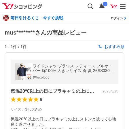
i
毎日引けるくじ 今すぐ挑戦
ログイン
mus********さんの商品レビュー
1
-
1
件 /
1
件
おすすめ順
ワイドシャツ ブラウス レディース プルオー
バー 綿100% 大きいサイズ 春 夏 26SS0304
R, c14,
ecoloco
気温20℃以上の日にブラキャミの上にス…
2025/3/25
5
サイズ
：
少し大きめ
気温20℃以上の日にブラキャミの上にストンと被って心地
良く過ごせました。
