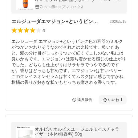
20g
CosmeShop プレコハウス
エルジューダエマジョン+というピンク色…
2026/5/19
4
エルジューダ エマジョン+というピンク色の容器のミルク
がつかいおわりそうなのでそれとの比較です。乾いたあ
と、髪の分け目がしっかりついて細くてこしのない毛には
良いかもです。エマジョン+は落ち着かせる感じの仕上がり
でした。どちらも仕上がりはサラサラでつやでるのです
が。香りはどっちも甘めです。エマジョン+は甘いベリー 
このグレイスオンセラムは甘くてムスクぽい感じですかね 
柑橘の香りが好きな私でもどっちも癒される香りです。
違反報告
いいね
1
オルビス オルビスユー ジェルモイスチャラ
イザー(本体/無香料) 50g