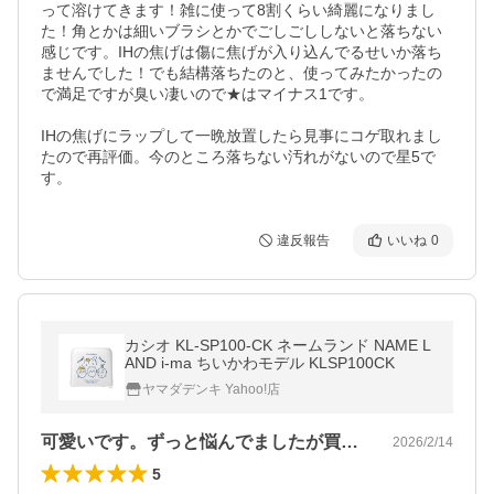
って溶けてきます！雑に使って8割くらい綺麗になりまし
た！角とかは細いブラシとかでごしごししないと落ちない
感じです。IHの焦げは傷に焦げが入り込んでるせいか落ち
ませんでした！でも結構落ちたのと、使ってみたかったの
で満足ですが臭い凄いので★はマイナス1です。

IHの焦げにラップして一晩放置したら見事にコゲ取れまし
たので再評価。今のところ落ちない汚れがないので星5で
す。
違反報告
いいね
0
カシオ KL-SP100-CK ネームランド NAME L
AND i-ma ちいかわモデル KLSP100CK
ヤマダデンキ Yahoo!店
可愛いです。ずっと悩んでましたが買って…
2026/2/14
5