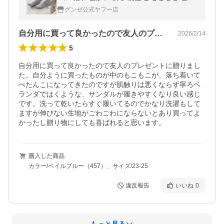
い あったか ウチコレ
グンゼ公式ヤフー店
自分用に買って良かったので友人のプレゼ…
2026/2/14
5
自分用に買って良かったので友人のプレゼントに贈りまし
た。自分ように買ったものが中のもこもこが、落ち着いて
ぺたんこになってきたのですが肌触りは悪くならず寧ろベ
ランダではくような、サンダルが履きやすくなり良い感じ
です。洗って乾いたらすぐ履いてるのでかなり洗濯もして
ますが伸びない生地がごわごわにならないとあり買ってよ
かったし贈り物にしても喜ばれると思います。
購入した商品
カラー/ペイルブルー（457）、サイズ/23-25
違反報告
いいね
0