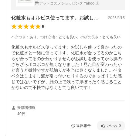
アットコスメショッピング Yahoo!店
化粧水もオルビス使ってます。お試しを使…
2025/8/15
5
ベタつき
：
あり
、
つけ心地
：
とても良い
、
のびの良さ
：
とても良い
化粧水もオルビス使ってます。お試しを使って良かったの
で化粧水と一緒に使ってます。化粧水が合ってるのかこち
らが合ってるのか分かりませんがお試しを使ってから肌の
ざらざらボコボコが無くなりました！見た目が変わったか
と言うと微妙ですが肌触りが本当に良くなりました。ベタ
ベタはしますし髪が引っ付いたりするのでさっぱりした感
じではないですが、顔の上で残って厚ぼったく感じること
がないので不快ではなくとても良いです！
投稿者情報
40代
違反報告
いいね
0