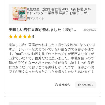
丸松物産 七福牌 杏仁霜 400g 1袋 特選 原料
杏仁 パウダー 業務用 洋菓子 お菓子 デザー
ト 冷菓 製菓 材料 長期保存 常温保存
アスライト
美味しい杏仁豆腐が作れました！袋が2枚…
2026/6/29
5
美味しい杏仁豆腐が作れました！袋が2枚包みになっていま
すが、ジッパーなのどついていない袋なので保存が不便で
す。YouTubeの動画を見て作ったのですが動画よりダマが
出来ていなくて、優秀だなと思いました。牛乳を使うので
匂いがどうかなーと思ったのですが香りも味もしっかり杏
仁豆腐になっておりとても美味しかったです！保存が不便
ですが無くなったらまたこちらを購入したいと思います！
違反報告
いいね
0