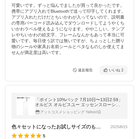
可愛いです。ずっと悩んでましたが買って良かったです。
携帯にアプリ入れてBluetoothで送って印字してくれます。
アプリ入れただけだとちいかわが入ってないので、説明書
の専用バーコード読み込んでダウンロードしてようやくち
いかわラベル使えるようになります。ややこしい。テンプ
レやちいかわの絵文字、フレームなんかもあって本当に可
愛いです。毎日使う訳では無いですが、ちょっとした贈り
物のシールや家具お名前シールとベタなものしか使えてま
せんが満足度は高いです。
違反報告
いいね
2
「ポイント10%バック 7月10日〜13日2:59」
オルビス オルビスユー エッセンスローショ
ン(本体/無香料) 180ml
アットコスメショッピング Yahoo!店
色々セットになったお試しサイズのものを…
2025/8/15
5