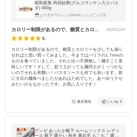
昭和産業 蒟蒻効果(グルコマンナン入りパス
タ) 400g
よろずやマルシェYahoo!ショッピング店
カロリー制限があるので、糖質とカロリー…
2024/12/27
5
カロリー制限があるので、糖質とカロリーを少しでも減ら
せればと思い買ってみました。今まではバリラの1.7mmの
ものを食べていました。それと比べ不満無し！麺すごく美
味しいです！そして、茹で上がっても麺同士がくっつかな
いのでそれも有難い！パスタソースも何でも合います。前
に大豆の麺食べましたがあれはだめでした。あーゆうクセ
みたいのもなかったです。お気に入りです！
違反報告
いいね
3
グンゼ あったか靴下 ルームソックス レディ
ース 靴下 暖かい 秋冬 裏起毛 もこもこ 暖か