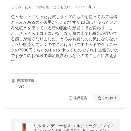
とろみ
：
あり
、
つけ心地
：
とても良い
、
コスパ
：
良い
色々セットになったお試しサイズのものを使ってみて結構
とろみがあるのが苦手だったのですが10日ほど使ったとこ
ろ化粧水を塗っている時の肌触りが驚くほど変わりまし
た。ざらざらボコボコがなくなり肌の上で化粧水が浮いて
る感じが無くなりました。とろみも夏なのに気にならない
くらい馴染んでいくのでこれは良いです！今までクリニー
クの7000円くらいのものを使ってたのでそれも当然良いの
ですがこのお値段で満足度変わらないのでこちらに変えま
す！
投稿者情報
40代
違反報告
いいね
1
ミルボン ディーセス エルジューダ グレイス
オン セラム (洗い流さないトリートメント) 1