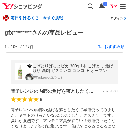
i
毎日引けるくじ 今すぐ挑戦
ログイン
gfx********さんの商品レビュー
1
-
10
件 /
177
件
おすすめ順
こげとりぱっとビカ 300g 1本 こげとり 焦げ
取り 洗剤 ガスコンロ コンロ IH オーブンレ
ンジ 鍋 フライパン 爆買
YuLago(ユラゴ)
電子レンジの内部の焦げを落としたくて早…
2025/8/31
5
電子レンジの内部の焦げを落としたくて早速使ってみまし
た。ヤマトのりみたいなぶよぶよしたテクスチャーです。
臭いが強烈です！アンモニア臭がすごい！最速使いたくな
くなりましたが焦げは取れます！焦げがにゅるにゅるにな