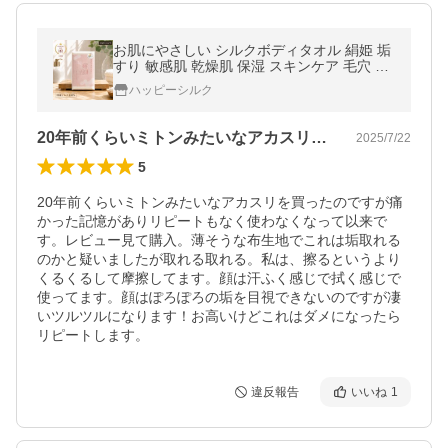
お肌にやさしい シルクボディタオル 絹姫 垢
すり 敏感肌 乾燥肌 保湿 スキンケア 毛穴 あ
かすり 絹100% 角質 肌ケア アカスリ 垢擦り
ハッピーシルク
ボディケア 爆買 日本製
20年前くらいミトンみたいなアカスリを…
2025/7/22
5
20年前くらいミトンみたいなアカスリを買ったのですが痛
かった記憶がありリピートもなく使わなくなって以来で
す。レビュー見て購入。薄そうな布生地でこれは垢取れる
のかと疑いましたが取れる取れる。私は、擦るというより
くるくるして摩擦してます。顔は汗ふく感じで拭く感じで
使ってます。顔はぽろぽろの垢を目視できないのですが凄
いツルツルになります！お高いけどこれはダメになったら
リピートします。
違反報告
いいね
1