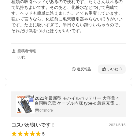
種類の吸引ヘッドがあるので便利です。たくさん取れるの
で気持ちよいです。そのあと、化粧水などつけて完成で
す。ヘッドも簡単に洗えました。とても重宝しています。
強いて言うなら、化粧前に毛穴吸引器やらないほうがいい
です。たまに吸いすぎて、半日ぐらい跡ついちゃうので、
それだけ気をつけたほうがいいです。
投稿者情報
30代
違反報告
いいね
3
2021年最新型 モバイルバッテリー 大容量 4
台同時充電 ケーブル内蔵 type-c 急速充電 10
000mAh スマホ充電器 バッテリー 便利 軽量 i
offshore
Phone(S100)
コスパが良いです！
2021/6/16
5