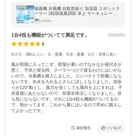
扇風機 冷風機 自動首振り 加湿器 スポットク
ーラー 3段階風量調節 卓上 サーキュレータ
ー 車載 usb-c充電式 加湿 冷却機能 静音 熱
Lcsriya
中症対策 (f855)
1台4役も機能がついてて満足です。
2021/6/20
5
耐久性
：
壊れにくい
、
音
：
普通
、
風量
：
普通
、
効き
：
非常に良い
風が部屋に入ってこず、部屋が暑いのでなかなか寝付きが
悪く、子供と寝る時、クーラーつけて寝るわけにはいかな
いので、冷風機を購入しました。コンパクトで邪魔になら
ないです。氷水を入れるとさらに涼しくなりました。首振
りが120°動くし、風力を強くしても風向を上にすれば、子
供直接にあたらないので、部屋全体涼しくなりました。音
も気にならないです。それに1台4役も機能がついてるの
で、助かってます。これから夏にはいるので早めに購入し
てよかったです。
違反報告
いいね
0