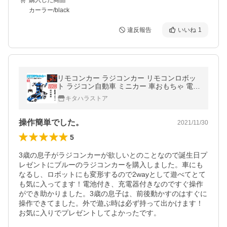
購入した商品
カーラー/black
違反報告
いいね
1
リモコンカー ラジコンカー リモコンロボッ
ト ラジコン自動車 ミニカー 車おもちゃ 電動
RCカー おもちゃの車 ロボット 子供 男の子
キタハラストア
おもちゃ プレゼント ギフト
操作簡単でした。
2021/11/30
5
3歳の息子がラジコンカーが欲しいとのことなので誕生日プ
レゼントにブルーのラジコンカーを購入しました。車にも
なるし、ロボットにも変形するので2wayとして遊べてとて
も気に入ってます！電池付き、充電器付きなのですぐ操作
ができ助かりました。3歳の息子は、前後動かすのはすぐに
操作できてました。外で遊ぶ時は必ず持って出かけます！
お気に入りでプレゼントしてよかったです。