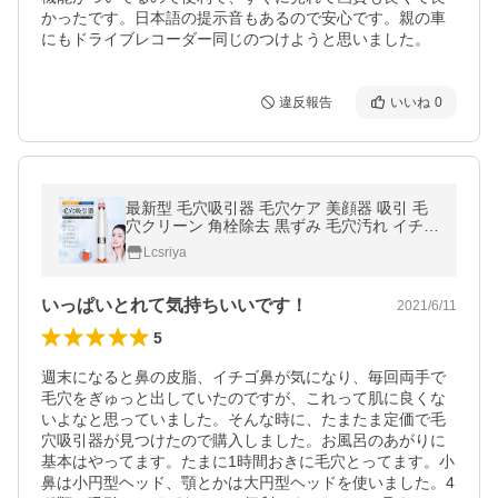
かったです。日本語の提示音もあるので安心です。親の車
にもドライブレコーダー同じのつけようと思いました。
違反報告
いいね
0
最新型 毛穴吸引器 毛穴ケア 美顔器 吸引 毛
穴クリーン 角栓除去 黒ずみ 毛穴汚れ イチゴ
鼻吸引 温熱ケア 美肌 フェイスケア 毛穴吸引
Lcsriya
機 日本語説明書(8028)
いっぱいとれて気持ちいいです！
2021/6/11
5
週末になると鼻の皮脂、イチゴ鼻が気になり、毎回両手で
毛穴をぎゅっと出していたのですが、これって肌に良くな
いよなと思っていました。そんな時に、たまたま定価で毛
穴吸引器が見つけたので購入しました。お風呂のあがりに
基本はやってます。たまに1時間おきに毛穴とってます。小
鼻は小円型ヘッド、顎とかは大円型ヘッドを使いました。4