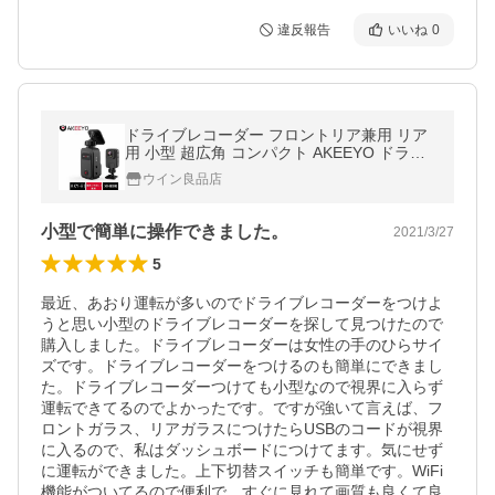
違反報告
いいね
0
ドライブレコーダー フロントリア兼用 リア
用 小型 超広角 コンパクト AKEEYO ドラレ
コ 1080P 音声案内 多箇所設置 Gセンサー W
ウイン良品店
DR 駐車監視 常時録画 1年保証
小型で簡単に操作できました。
2021/3/27
5
最近、あおり運転が多いのでドライブレコーダーをつけよ
うと思い小型のドライブレコーダーを探して見つけたので
購入しました。ドライブレコーダーは女性の手のひらサイ
ズです。ドライブレコーダーをつけるのも簡単にできまし
た。ドライブレコーダーつけても小型なので視界に入らず
運転できてるのでよかったです。ですが強いて言えば、フ
ロントガラス、リアガラスにつけたらUSBのコードが視界
に入るので、私はダッシュボードにつけてます。気にせず
に運転ができました。上下切替スイッチも簡単です。WiFi
機能がついてるので便利で、すぐに見れて画質も良くて良