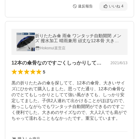
違反報告
いいね
4
折りたたみ傘 雨傘 ワンタッチ自動開閉 メン
ズ 撥水加工 晴雨兼用 頑丈な12本骨 大きめ
サイズ 収納ポーチ付かさ 折り畳み傘 男女兼
Hokonui直営店
用 耐強風 台風対策(12gusan)
12本の傘骨なのですごくしっかりしてます
2021/6/13
5
黒の折りたたみの傘を探してて、12本の傘骨、大きいサイ
ズにひかれて購入しました。思ってた通り、12本の傘骨な
のでとてもしっかりとしてて強い風がきても、しっかり安
定してました。子供2人連れて出かけることがほぼなので、
抱っこしながらでもワンタッチ自動開閉ができるのですご
く便利でした。大きめのサイズなので、大人2人でも肩がで
ちゃって濡れることもなかったです。重宝しています。