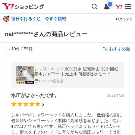
i
毎日引けるくじ 今すぐ挑戦
ログイン
nat********さんの商品レビュー
1
-
10
件 /
55
件
おすすめ順
シャワーヘッド 80%節水 塩素除去 360°回転
節水シャワー 手元止水 3段階吐水モード 浄
水 増圧 国際基準G1/2 水量調節 角度調整 高
Hokonui直営店
水圧 軽量 アダプター付 (hs)
水圧がよかったです。
2021/7/28
5
シルバーのシャワーヘッドを購入しました。 低価格の割に
包装箱やシャワーヘッド本体に高級感を感じました。使い
心地はとても良いです。純正ヘッドよりもワイドに広がる
し、節水タイプのヘッドに有りがちな高圧シャワーでは無