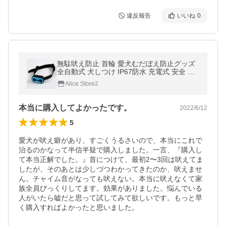
違反報告
いいね
0
無駄吠え防止 首輪 愛犬むだぼえ防止グッズ
全自動式 犬しつけ IP67防水 充電式 安全 訓
練用 7段階センサー LCDディスプレー 小型
Alice Store2
犬/中型犬/大型犬用
本当に購入してよかったです。
2022/6/12
5
愛犬が吠え癖があり、すごくうるさいので、本当にこれで
治るのかなって半信半疑で購入しました。一言、『購入し
て本当正解でした。』首につけて、最初2〜3回は吠えてま
したが、そのあとは少しづつわかってきたのか、吠えませ
ん。チャイム音がなっても吠えない。本当に吠えなくて家
族全員びっくりしてます。効果がありました。悩んでいる
人がいたら嘘だと思って試してみて欲しいです。もっと早
く購入すればよかったと思いました。