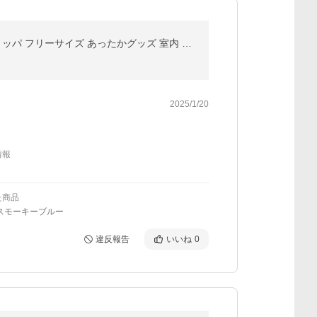
ルームブーツ ロング あったか もこもこ ルームシューズ スリッパ 暖かい おしゃれ かわいい 防寒 ボアスリッパ フリーサイズ あったかグッズ 室内 オフィス
2025/1/20
情報
た商品
スモーキーブルー
違反報告
いいね
0