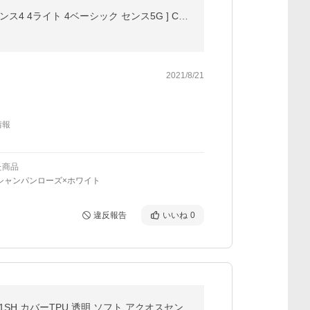
AQUOS sense4 4 lite 4 basic sense5G ケース 手帳型 ストラップ 付 マグネット 手帳 カバー [ アクオス センス4 4ライト 4ベーシック センス5G ] Corallo NU
2021/8/21
情報
た商品
シャンパンローズ×ホワイト
違反報告
いいね
0
AQUOS sense3 plus ケース ハイクリア AQUOS sense3 plus サウンド SHV46 スマホケース SH-RM11 901SH カバーTPU 透明 ソフト アクオスセンス3プラス