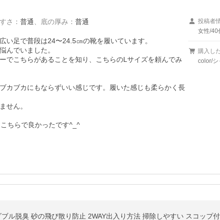
すさ
：
普通
、
底の厚み
：
普通
投稿者
女性/40
い足で普段は24〜24.5㎝の靴を履いています。

悩んでいました。

購入し
ーでこちらがあることを知り、こちらのLサイズを頼んでみ
color
ブカブカにもならずいい感じです。履いた感じも柔らかく長
ません。

こちらで良かったです^_^