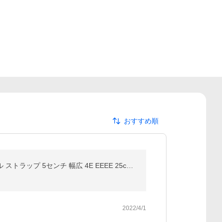
おすすめ順
結婚式 入学式 入園式 卒業式 パンプス 大きいサイズ お呼ばれ ゴールド ラメ シルバー 痛くない ローヒール ストラップ 5センチ 幅広 4E EEEE 25cm 25.5cm
2022/4/1