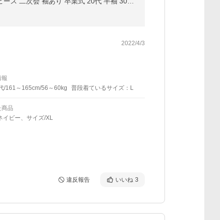
ドレス 結婚式 パーティードレス ワンピース 成人式 同窓会 謝恩会 ミディアム レース 演奏会 タイト ワンピース 二次会 袖あり 卒業式 20代 半袖 30代 yj188190
2022/4/3
情報
代/161～165cm/56～60kg
普段着ているサイズ：L
た商品
ネイビー、サイズ/XL
違反報告
いいね
3