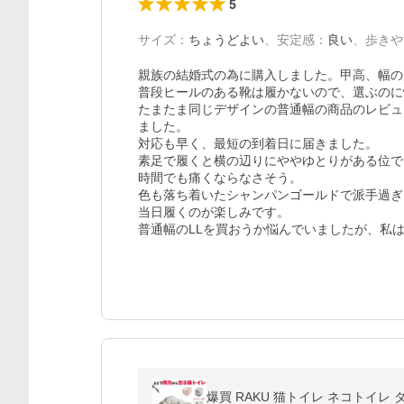
5
サイズ
：
ちょうどよい
、
安定感
：
良い
、
歩きや
親族の結婚式の為に購入しました。甲高、幅の広
普段ヒールのある靴は履かないので、選ぶのに
たまたま同じデザインの普通幅の商品のレビュ
ました。

対応も早く、最短の到着日に届きました。

素足で履くと横の辺りにややゆとりがある位で
時間でも痛くならなさそう。

色も落ち着いたシャンパンゴールドで派手過ぎ
当日履くのが楽しみです。

普通幅のLLを買おうか悩んでいましたが、私は