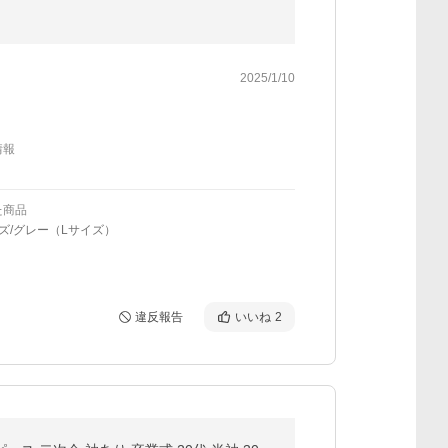
2025/1/10
情報
た商品
ズ/グレー（Lサイズ）
違反報告
いいね
2