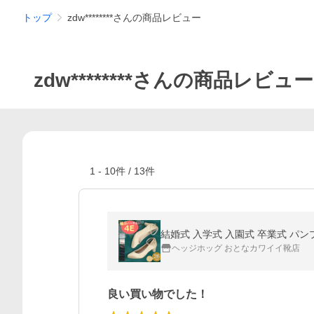
トップ
zdw********さんの商品レビュー
zdw********さんの商品レビュー
1
-
10
件 /
13
件
ヘッジホッグ おとなカワイイ靴店
良い買い物でした！