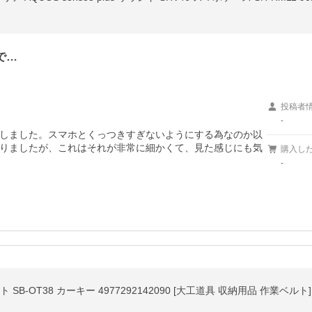
で…
投稿者
-
しました。スマホとくっつきすぎないようにする為なのか以
りましたが、これはそれが非常に細かくて、見た感じにも気
購入し
-
B-OT38 カーキー 4977292142090 [大工道具 収納用品 作業ベルト]