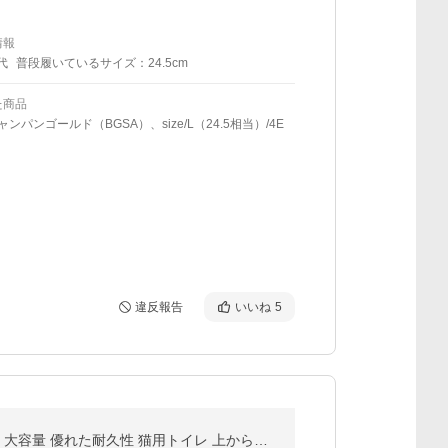
情報
代
普段履いているサイズ：24.5cm
た商品
/シャンパンゴールド（BGSA）、size/L（24.5相当）/4E
違反報告
いいね
5
爆買 RAKU 猫トイレ ネコトイレ ダブル脱臭 砂の飛び散り防止 2WAY出入り方法 掃除しやすい スコップ付 大容量 優れた耐久性 猫用トイレ 上から猫トイレ