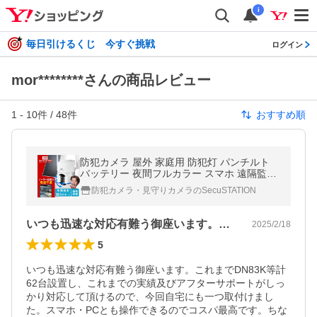
i
毎日引けるくじ 今すぐ挑戦
ログイン
mor********さんの商品レビュー
1
-
10
件 /
48
件
おすすめ順
防犯カメラ 屋外 家庭用 防犯灯 パンチルト
バッテリー 夜間フルカラー スマホ 遠隔監視
WiFi 充電式 セキュガードDソーラー DM44
防犯カメラ・見守りカメラのSecuSTATION
いつも迅速な対応有難う御座います。これ…
2025/2/18
5
いつも迅速な対応有難う御座います。これまでDN83K等計
62台設置し、これまでの実績及びアフターサポートがしっ
かり対応して頂けるので、今回自宅にも一つ取付けまし
た。スマホ・PCとも操作できるのでコスパ最高です。ちな