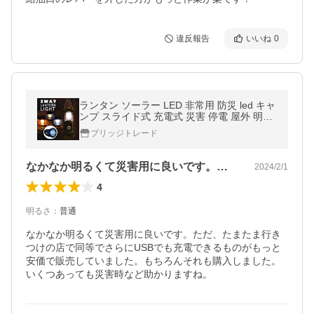
違反報告
いいね
0
ランタン ソーラー LED 非常用 防災 led キャ
ンプ スライド式 充電式 災害 停電 屋外 明る
い 6LED ハロウィン 懐中電灯 送料無料
ブリッジトレード
なかなか明るくて災害用に良いです。ただ…
2024/2/1
4
明るさ
：
普通
なかなか明るくて災害用に良いです。ただ、たまたま行き
つけの店で同等でさらにUSBでも充電できるものがもっと
安価で販売していました。もちろんそれも購入しました。
いくつあっても災害時など助かりますね。