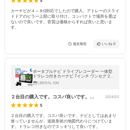
5
カーナビが４～８Ω対応でしたので購入。アトレーのスライ
ドドアのピラー上部に取り付け。コンパクトで場所を選ば
ないので良いです。音質は価格からすれば良いと思いま
す。
違反報告
いいね
0
ポータブルナビ ドライブレコーダー 一体型
ドラレコ付きカーナビ 7インチ ワンセグ 202
3年度版最新地図搭載 OT-DN703K
LIBERAL ISM
２台目の購入です。コスパ良いです。ナビ…
2024/2/1
5
２台目の購入です。コスパ良いです。ナビとしてはあまり
使っていませんが、道路形状の地図代わりにつけていま
す。ドラレコ付きなのでスッキリして良いです。