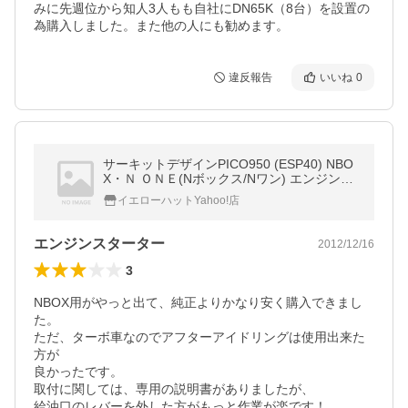
みに先週位から知人3人もも自社にDN65K（8台）を設置の
為購入しました。また他の人にも勧めます。
違反報告
いいね
0
サーキットデザインPICO950 (ESP40) NBO
X・Ｎ ＯＮＥ(Nボックス/Nワン) エンジンス
ターター ハーネス（EP152）セット 【2879
イエローハットYahoo!店
48・287950】
エンジンスターター
2012/12/16
3
NBOX用がやっと出て、純正よりかなり安く購入できまし
た。

ただ、ターボ車なのでアフターアイドリングは使用出来た
方が

良かったです。

取付に関しては、専用の説明書がありましたが、

給油口のレバーを外した方がもっと作業が楽です！