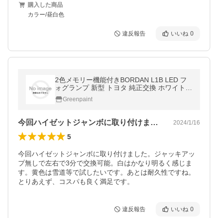
購入した商品
カラー/昼白色
違反報告
いいね
0
2色メモリー機能付きBORDAN L1B LED フ
ォグランプ 新型 トヨタ 純正交換 ホワイト/
イエロー 2色切り替え メモリー機能 爆光
Greenpaint
今回ハイゼットジャンボに取り付けました…
2024/1/16
5
今回ハイゼットジャンボに取り付けました。ジャッキアッ
プ無しで左右で3分で交換可能。白はかなり明るく感じま
す。黄色は雪道等で試したいです。あとは耐久性ですね。
とりあえず、コスパも良く満足です。
違反報告
いいね
0