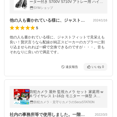
ーター付き S700V S710V アトレー用 ハイゼ
ットカーゴ用 左右セット CGP-5762MA
SYMショップ
他の人も書かれている様に、ジャストフィ…
2024/1/16
5
他の人も書かれている様に、ジャストフィットで見栄えも
良い！贅沢言うなら配線が純正スピーカーのカプラーに割
り込ませられれば一瞬で交換できるのですが・・・。音も
それなりに良いので満足です。
違反報告
いいね
0
防犯カメラ 屋外 監視カメラ セット 家庭用 w
ifi ワイヤレス 1~16台 モニター 一体型 スマ
ホ遠隔監視 リピーター機能 DN65K
防犯カメラ・見守りカメラのSecuSTATION
社内の事務所等で使用しました。一階玄関…
2022/3/3