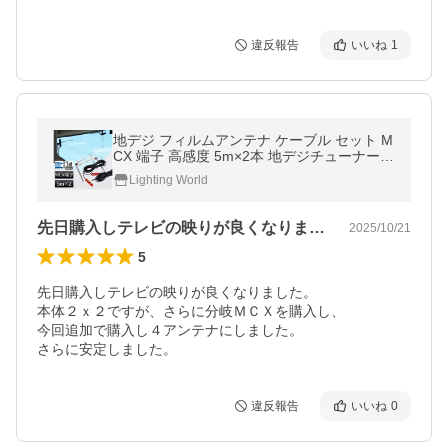
違反報告
いいね
1
地デジ フィルムアンテナ ケーブル セット M
CX 端子 高感度 5m×2本 地デジチューナー用
代引・日時指定不可 メール便送料無 宅配便
Lighting World
の場合 5 i660
先日購入しテレビの映りが良くなりました…
2025/10/21
5
先日購入しテレビの映りが良くなりました。

本体２ｘ２ですが、さらに分岐ＭＣＸを購入し、

今回追加で購入し４アンテナにしました。

さらに安定しました。
違反報告
いいね
0