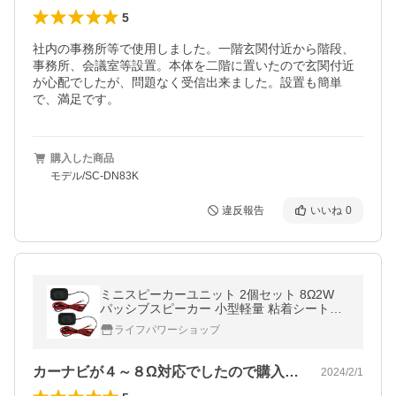
5
社内の事務所等で使用しました。一階玄関付近から階段、
事務所、会議室等設置。本体を二階に置いたので玄関付近
が心配でしたが、問題なく受信出来ました。設置も簡単
で、満足です。
購入した商品
モデル/SC-DN83K
違反報告
いいね
0
ミニスピーカーユニット 2個セット 8Ω2W
パッシブスピーカー 小型軽量 粘着シート付
フルレンジスピーカー 広音域 豊かな音質 汎
ライフパワーショップ
用 交換用 DIY LP-ERQB2840S2
カーナビが４～８Ω対応でしたので購入。…
2024/2/1