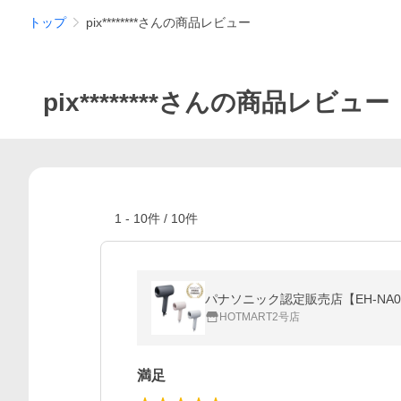
トップ
pix********さんの商品レビュー
pix********さんの商品レビュー
1
-
10
件 /
10
件
パナソニック認定販売店【EH-NA
HOTMART2号店
満足