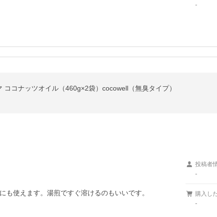
-
コナッツオイル（460g×2袋）cocowell（無臭タイプ）
投稿者
-
にも使えます。湯煎ですぐ溶けるのもいいです。
購入し
-