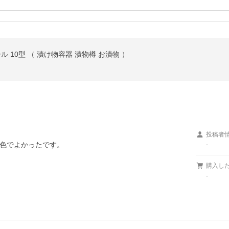
ール 10型 （ 漬け物容器 漬物樽 お漬物 ）
投稿者
色でよかったです。
-
購入し
-