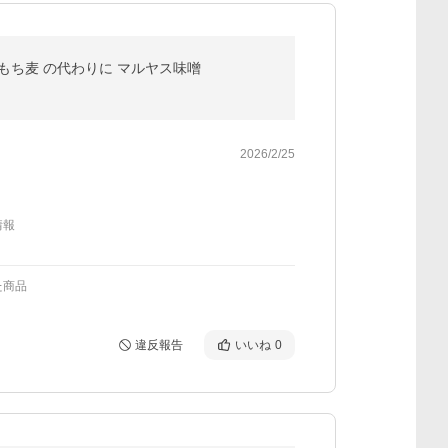
腸活 もち麦 の代わりに マルヤス味噌
2026/2/25
情報
た商品
違反報告
いいね
0