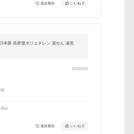
違反報告
いいね
0
】 日本製 高密度ポリエチレン 湯せん 湯煎
2026/2/25
情報
た商品
違反報告
いいね
0