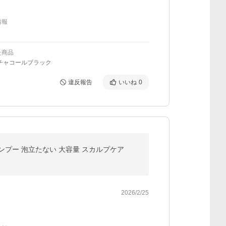
情報
た商品
/チャコールブラック
違反報告
いいね
0
シャンプー 泡立たない 大容量 スカルプケア
2026/2/25