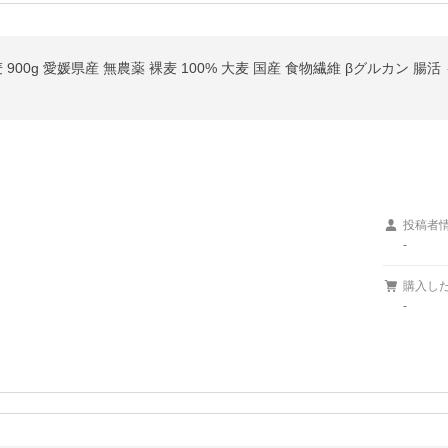
 900g 愛媛県産 無農薬 裸麦 100% 大麦 国産 食物繊維 βグルカン 
投稿者
-
購入し
-