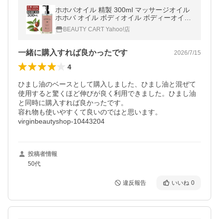
ホホバオイル 精製 300ml マッサージオイル
ホホバ オイル ボディオイル ボディーオイル
無添加 ボタニカル キャリアオイル 頭皮 無香
BEAUTY CART Yahoo!店
料 爆買 超PayPay祭
一緒に購入すれば良かったです
2026/7/15
4
ひまし油のベースとして購入しました、ひまし油と混ぜて
使用すると驚くほど伸びが良く利用できました。ひまし油
と同時に購入すれば良かったです。

容れ物も使いやすくて良いのではと思います。

virginbeautyshop-10443204
投稿者情報
50代
違反報告
いいね
0