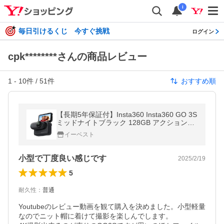
i
毎日引けるくじ 今すぐ挑戦
ログイン
cpk********さんの商品レビュー
1
-
10
件 /
51
件
おすすめ順
【長期5年保証付】Insta360 Insta360 GO 3S
ミッドナイトブラック 128GB アクションカ
メラ CINSAATA-GO3S128K 国内正規品 CIN
イーベスト
SAATAGO3S128
小型で丁度良い感じです
2025/2/19
5
耐久性
：
普通
Youtubeのレビュー動画を観て購入を決めました。小型軽量
なのでニット帽に着けて撮影を楽しんでします。
