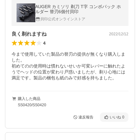
AUGER カミソリ 剃刀 T字 コンボパック ホ
ルダー 替刃6個付貝印
貝印公式オンラインストア
良く剃れますね
2022/12/12
4
今まで使用していた製品の替刃の提供が無くなり購入しま
した。

初めてのの使用時は慣れないせいか可変レバーに触れたよ
うでヘッドの位置が変わり戸惑いましたが、剃り心地には
購入した商品
SS0420/SS0420
違反報告
いいね
0