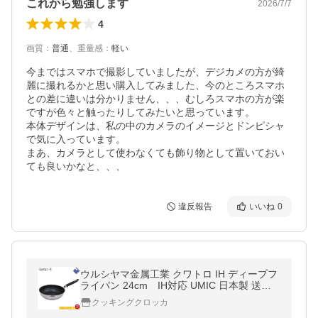
これから勉強します
2026/7/7
4
画質
：
普通
、
重量感
：
軽い
今まではスマホで撮影していましたが、デジカメの方が綺
麗に撮れるかと思い購入してみました、今のところスマホ
との差に違いは分かりません、、、むしろスマホの方が楽
ですが色々と触ったりしてみたいと思っています。

本体デザインは、私の中のカメラのイメージとドンピシャ
で気に入っています。

まあ、カメラとして使わなくても飾り物として置いておい
違反報告
いいね
0
ウルシヤマ金属工業 クワトロ IH ディープフ
ライパン 24cm IH対応 UMIC 日本製 送料
無料
クッキングクロッカ