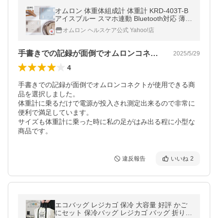
オムロン 体重体組成計 体重計 KRD-403T-B
アイスブルー スマホ連動 Bluetooth対応 薄型
コンパクト 体脂肪率 データ自動転送
オムロン ヘルスケア公式 Yahoo!店
手書きでの記録が面倒でオムロンコネクト…
2025/5/29
4
手書きでの記録が面倒でオムロンコネクトが使用できる商
品を選択しました。

体重計に乗るだけで電源が投入され測定出来るので非常に
便利で満足しています。

サイズも体重計に乗った時に私の足がはみ出る程に小型な
商品です。
違反報告
いいね
2
エコバッグ レジカゴ 保冷 大容量 好評 かご
にセット 保冷バッグ レジカゴ バッグ 折り畳