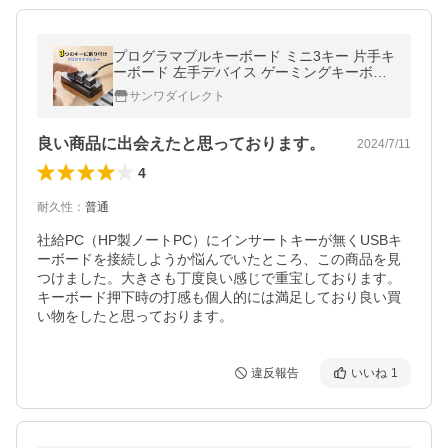
プログラマブルキーボード ミニ3キー 片手キ
ーボード 左手デバイス ゲーミングキーボー
ド メカニカル 青軸 割付 日本語取扱説明書付
サンワダイレクト
き 有線接続 400-SKB075
良い商品に出会えたと思っております。
2024/7/11
4
耐久性
：
普通
社給PC（HP製ノートPC）にインサートキーが無くUSBキ
ーボードを接続しようか悩んでいたところ、この商品を見
つけました。大きさも丁度良い感じで重宝しております。
キーボード押下時の打感も個人的には満足しており良い買
い物をしたと思っております。
違反報告
いいね
1