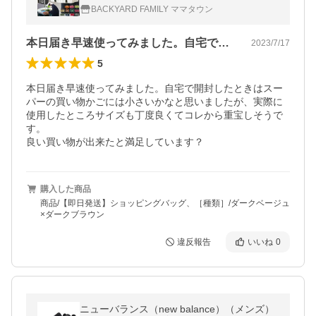
み 折りたたみ エコバック ショッピングバッ
BACKYARD FAMILY ママタウン
グ 大型 カゴ型 エコバッグ
本日届き早速使ってみました。自宅で開封…
2023/7/17
5
本日届き早速使ってみました。自宅で開封したときはスー
パーの買い物かごには小さいかなと思いましたが、実際に
使用したところサイズも丁度良くてコレから重宝しそうで
す。

良い買い物が出来たと満足しています？
購入した商品
商品/【即日発送】ショッピングバッグ、［種類］/ダークベージュ
×ダークブラウン
違反報告
いいね
0
ニューバランス（new balance）（メンズ）