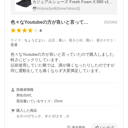
カジュアルシューズ Fresh Foam X 880 v14
Gore-Tex M880G A14 2E
VictoriaSurf&SnowYahoo!店
色々なYoutubeの方が良いと言って…
2025/6/2
4
サイズ
：
ちょうどよい
、
品質
：
良い
、
履き心地
：
良い
、
履きやすさ
：
普通
色々なYoutubeの方が良いと言っていたので購入しました、
軽さにビックリしています。

以前使用していた靴では、踵が痛くなったりしたのですが
投稿者情報
男性/50代
普段履いているサイズ：25cm
購入した商品
カラー/ブラック、サイズ/２５．０
違反報告
いいね
0