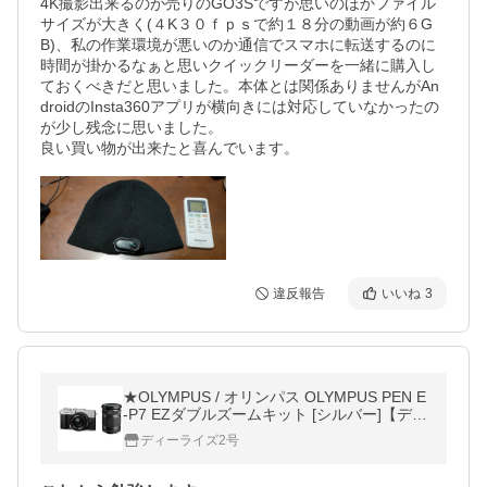
4K撮影出来るのが売りのGO3Sですが思いのほかファイル
サイズが大きく(４K３０ｆｐｓで約１８分の動画が約６G
B)、私の作業環境が悪いのか通信でスマホに転送するのに
時間が掛かるなぁと思いクイックリーダーを一緒に購入し
ておくべきだと思いました。本体とは関係ありませんがAn
droidのInsta360アプリが横向きには対応していなかったの
が少し残念に思いました。

良い買い物が出来たと喜んでいます。
違反報告
いいね
3
★OLYMPUS / オリンパス OLYMPUS PEN E
-P7 EZダブルズームキット [シルバー]【デジ
タル一眼カメラ】【送料無料】
ディーライズ2号