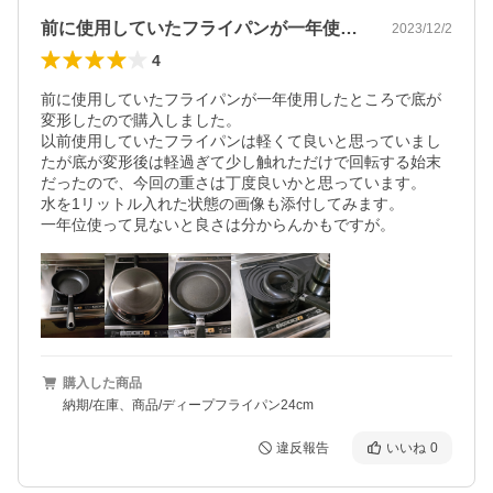
前に使用していたフライパンが一年使用し…
2023/12/2
4
前に使用していたフライパンが一年使用したところで底が
変形したので購入しました。

以前使用していたフライパンは軽くて良いと思っていまし
たが底が変形後は軽過ぎて少し触れただけで回転する始末
だったので、今回の重さは丁度良いかと思っています。

水を1リットル入れた状態の画像も添付してみます。

一年位使って見ないと良さは分からんかもですが。
購入した商品
納期/在庫、商品/ディープフライパン24cm
違反報告
いいね
0