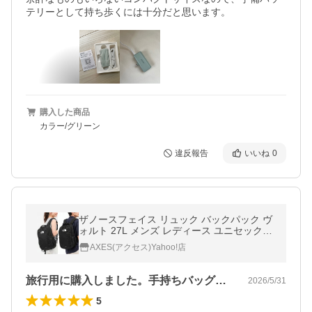
テリーとして持ち歩くには十分だと思います。
購入した商品
カラー/グリーン
違反報告
いいね
0
ザノースフェイス リュック バックパック ヴ
ォルト 27L メンズ レディース ユニセックス
THE NORTH FACE NF0A3VY2 VAULT BAC
AXES(アクセス)Yahoo!店
KPACK
旅行用に購入しました。手持ちバッグ代わ…
2026/5/31
5