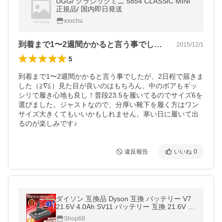
UGG/ クラシックミニ 5854 CLASSIC MINI
正規品/ 国内即日発送
xxxchu
到着まで1〜2週間かかると言う事でした…
2015/12/1
5
到着まで1〜2週間かかると言う事でしたが、2日程で届きま
した（≧∇≦）見た目が良いのはもちろん、中のボアもギッ
シリで履き心地も良し！普段23.5を履いてるのでサイズ6を
選びました。ジャストなので、分厚い靴下を履く方はワン
サイズ大きくてもいいかもしれません。寒い日に履いて出
るのが楽しみです♪
違反報告
いいね
0
ダイソン 互換品 Dyson 互換 バッテリー V7
21.6V 4.0Ah SV11 バッテリー 互換 21.6V V
7Animal Motorhead Absolute Fluffy slim (V7/
Shop68