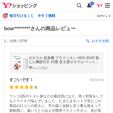
i
毎日引けるくじ 今すぐ挑戦
ログイン
bow********さんの商品レビュー
1
-
10
件 /
57
件
おすすめ順
ゼネラル 脱臭機 プラズィオン HDS-302R 集
じん機能付き 20畳 富士通ゼネラル ペット家
電 空気清浄機 ペット 【沖縄発送不可】
みんな笑顔
すごいです！
2015/7/19
5
ワンコ2匹のトイレ臭などが最近気になり、色々対策をして
もイマイチで悩んでいました。たまたまネットで見たこの
商品の口コミの良さに、手の届く金額と言う事も相まって
衝動買い。届いてとりあえず標準でスイッチオン。音が気