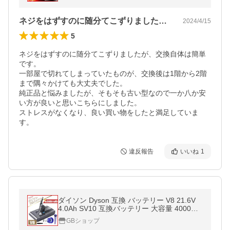
1個)
ネジをはずすのに随分てこずりましたが、…
2024/4/15
5
ネジをはずすのに随分てこずりましたが、交換自体は簡単
です。

一部屋で切れてしまっていたものが、交換後は1階から2階
まで隅々かけても大丈夫でした。

純正品と悩みましたが、そもそも古い型なので一か八か安
い方が良いと思いこちらにしました。

ストレスがなくなり、良い買い物をしたと満足していま
す。
違反報告
いいね
1
ダイソン Dyson 互換 バッテリー V8 21.6V
4.0Ah SV10 互換バッテリー 大容量 4000mA
h PSE認証 壁掛けブラケット対応 前期後期
GBショップ
対応(V8/1個)