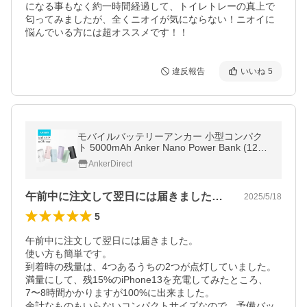
になる事もなく約一時間経過して、トイレトレーの真上で
匂ってみましたが、全くニオイが気にならない！ニオイに
悩んでいる方には超オススメです！！
違反報告
いいね
5
モバイルバッテリーアンカー 小型コンパク
ト 5000mAh Anker Nano Power Bank (12
W、Lightningコネクタ内蔵) 【ライトニング
AnkerDirect
端子一体型】
午前中に注文して翌日には届きました。使…
2025/5/18
5
午前中に注文して翌日には届きました。

使い方も簡単です。

到着時の残量は、4つあるうちの2つが点灯していました。

満量にして、残15%のiPhone13を充電してみたところ、
7〜8時間かかりますが100%に出来ました。

余計なものもいらないコンパクトサイズなので、予備バッ