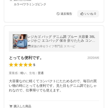
カラー/フラミンゴピンク
違反報告
いいね
0
レジカゴ バッグ デニム調 ブルー 大容量 38L
レジかご エコバッグ 保冷 折りたたみ コンパ
クト 買い物
家族の幸せライフ専門店 スマハピ
とっても便利です。
2020/4/6
5
重量感
：
軽い
、
生地
：
普通
大容量なのに軽くてコンパクトにたためるので、毎日の買
い物の時にとっても便利です。見た目もデニム調でおしゃ
れなので、仕事帰りでも使えます。
購入した商品