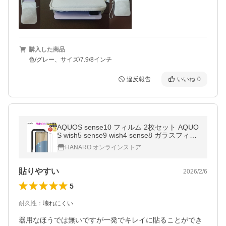
購入した商品
色/グレー、サイズ/7.9/8インチ
違反報告
いいね
0
AQUOS sense10 フィルム 2枚セット AQUO
S wish5 sense9 wish4 sense8 ガラスフィル
ム sense7 sense6 sense6s アクオスフィル
HANARO オンラインストア
ム アルミノシリケート ガイド枠付き
貼りやすい
2026/2/6
5
耐久性
：
壊れにくい
器用なほうでは無いですが一発でキレイに貼ることができ