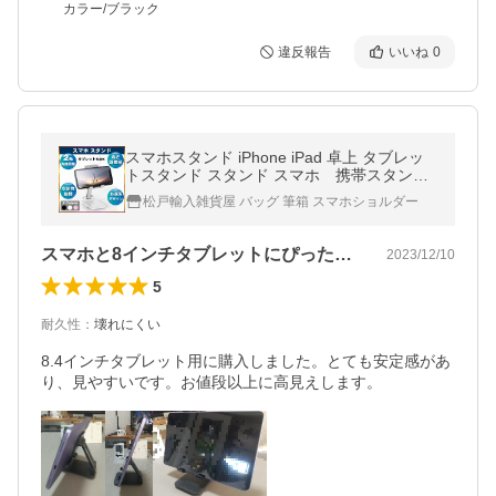
カラー/ブラック
違反報告
いいね
0
スマホスタンド iPhone iPad 卓上 タブレッ
トスタンド スタンド スマホ 携帯スタンド
折りたたみ 高さ調整 スマホホルダー 軽
松戸輸入雑貨屋 バッグ 筆箱 スマホショルダー
い コンパクト
スマホと8インチタブレットにぴったりです
2023/12/10
5
耐久性
：
壊れにくい
8.4インチタブレット用に購入しました。とても安定感があ
り、見やすいです。お値段以上に高見えします。