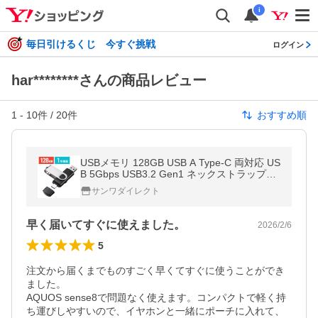
i
毎日引けるくじ 今すぐ挑戦
ログイン
har********さんの商品レビュー
1
-
10
件 /
20
件
おすすめ順
USBメモリ 128GB USB A Type-C 両対応 US
B 5Gbps USB3.2 Gen1 ネックストラップ付
き スイング式 名入れ対応 600-3USCA128G
サンワダイレクト
早く届いてすぐに使えました。
2026/2/6
5
注文から届くまでものすごく早くてすぐに使うことができ
ました。

AQUOS sense8で問題なく使えます。コンパクトで軽く持
ち運びしやすいので、イヤホンと一緒にポーチに入れて、