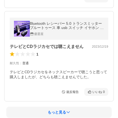
Bluetooth レシーバー 5.0 トランスミッター
ブルートゥース 車 usb スイッチ イヤホン A
UX アンプ内蔵 送信機 受信機 小型 アダプタ
優選屋
ー 5.1 ワイヤレス 無線
テレビとCDラジカセでは聴こえません
2023/12/19
1
耐久性
：
普通
テレビとCDラジカセをネックスピーカーで聴こうと思って
購入しましたが、どちらも聴こえませんでした。
違反報告
いいね
0
もっと見る