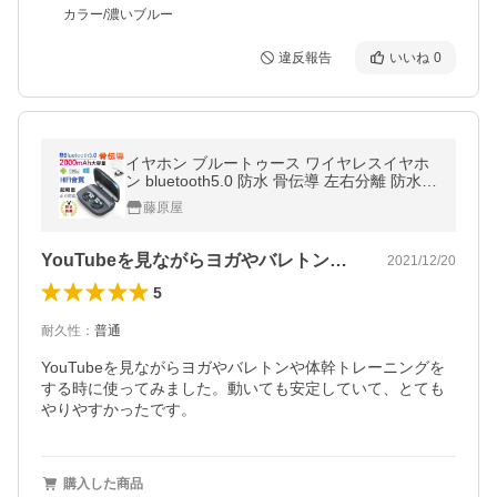
カラー/濃いブルー
違反報告
いいね
0
イヤホン ブルートゥース ワイヤレスイヤホ
ン bluetooth5.0 防水 骨伝導 左右分離 防水
自動ペアリング 高音質 iPhone android対応
藤原屋
YouTubeを見ながらヨガやバレトン…
2021/12/20
5
耐久性
：
普通
YouTubeを見ながらヨガやバレトンや体幹トレーニングを
する時に使ってみました。動いても安定していて、とても
やりやすかったです。
購入した商品