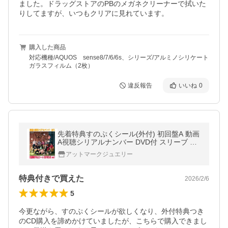
ました。ドラッグストアのPBのメガネクリーナーで拭いた
りしてますが、いつもクリアに見れています。
購入した商品
対応機種/AQUOS sense8/7/6/6s、シリーズ/アルミノシリケート
ガラスフィルム（2枚）
違反報告
いいね
0
先着特典すのぷくシール(外付) 初回盤A 動画
A視聴シリアルナンバー DVD付 スリーブ Sn
ow Man CD+DVD/SERIOUS 25/7/23発売
アットマークジュエリー
【オリコン加盟店】
特典付きで買えた
2026/2/6
5
今更ながら、すのぷくシールが欲しくなり、外付特典つき
のCD購入を諦めかけていましたが、こちらで購入できまし