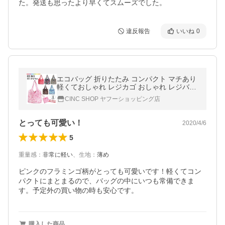
た。発送も思ったより早くてスムーズでした。
違反報告
いいね
0
エコバッグ 折りたたみ コンパクト マチあり
軽くておしゃれ レジカゴ おしゃれ レジバッ
グ レジかごバッグ コンパクト
CINC SHOP ヤフーショッピング店
とっても可愛い！
2020/4/6
5
重量感
：
非常に軽い
、
生地
：
薄め
ピンクのフラミンゴ柄がとっても可愛いです！軽くてコン
パクトにまとまるので、バッグの中にいつも常備できま
す。予定外の買い物の時も安心です。
購入した商品